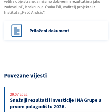
velik s obje strane, a mi smo dobivenim rezultatima jako
zadovoljni”, istaknuo je Csuka Pál, voditelj projekta iz
Instituta „Pető András“.
Priloženi dokument
Povezane vijesti
29.07.2026.
Snažniji rezultati i investicije INA Grupe u
prvom polugodištu 2026.