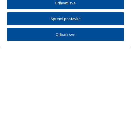
Prihvati sve
Spremi postavke
Odbaci sve
Investitori
Javna nadmetanja
E-poslovanje
Press centar
Kontakt
•