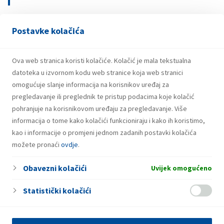
Postavke kolačića
21.07.2026.
INA potpisala ugovor o revolving kreditu
u iznosu od 500 milijuna eura
Ova web stranica koristi kolačiće. Kolačić je mala tekstualna
datoteka u izvornom kodu web stranice koja web stranici
omogućuje slanje informacija na korisnikov uređaj za
pregledavanje ili preglednik te pristup podacima koje kolačić
pohranjuje na korisnikovom uređaju za pregledavanje. Više
informacija o tome kako kolačići funkcioniraju i kako ih koristimo,
kao i informacije o promjeni jednom zadanih postavki kolačića
možete pronaći
ovdje
.
Obavezni kolačići
Uvijek omogućeno
Statistički kolačići