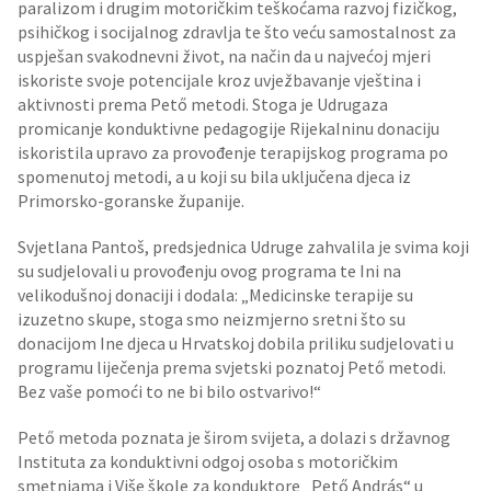
paralizom i drugim motoričkim teškoćama razvoj fizičkog,
psihičkog i socijalnog zdravlja te što veću samostalnost za
uspješan svakodnevni život, na način da u najvećoj mjeri
iskoriste svoje potencijale kroz uvježbavanje vještina i
aktivnosti prema Pető metodi. Stoga je Udrugaza
promicanje konduktivne pedagogije RijekaIninu donaciju
iskoristila upravo za provođenje terapijskog programa po
spomenutoj metodi, a u koji su bila uključena djeca iz
Primorsko-goranske županije.
Svjetlana Pantoš, predsjednica Udruge zahvalila je svima koji
su sudjelovali u provođenju ovog programa te Ini na
velikodušnoj donaciji i dodala: „Medicinske terapije su
izuzetno skupe, stoga smo neizmjerno sretni što su
donacijom Ine djeca u Hrvatskoj dobila priliku sudjelovati u
programu liječenja prema svjetski poznatoj Pető metodi.
Bez vaše pomoći to ne bi bilo ostvarivo!“
Pető metoda poznata je širom svijeta, a dolazi s državnog
Instituta za konduktivni odgoj osoba s motoričkim
smetnjama i Više škole za konduktore „Pető András“ u