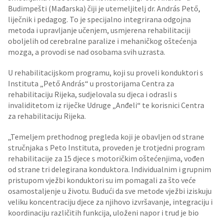
Budimpešti (Mađarska) čiji je utemeljitelj dr. András Pető,
liječnik i pedagog. To je specijalno integrirana odgojna
metoda i upravljanje učenjem, usmjerena rehabilitaciji
oboljelih od cerebralne paralize i mehaničkog oštećenja
mozga, a provodi se nad osobama svih uzrasta.
U rehabilitacijskom programu, koji su proveli konduktori s
Instituta „Pető András“ u prostorijama Centra za
rehabilitaciju Rijeka, sudjelovala su djeca i odrasli s
invaliditetom iz riječke Udruge „Anđeli“ te korisnici Centra
za rehabilitaciju Rijeka.
„Temeljem prethodnog pregleda koji je obavljen od strane
stručnjaka s Peto Instituta, proveden je trotjedni program
rehabilitacije za 15 djece s motoričkim oštećenjima, vođen
od strane tri delegirana konduktora. Individualnim i grupnim
pristupom vježbi konduktori su im pomagali za što veće
osamostaljenje u životu. Budući da sve metode vježbi iziskuju
veliku koncentraciju djece za njihovo izvršavanje, integraciju i
koordinaciju različitih funkcija, uloženi napor i trud je bio