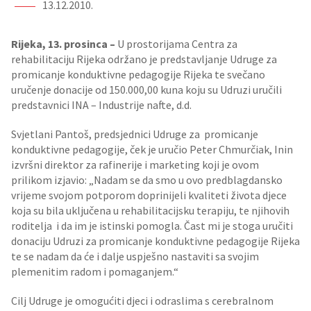
13.12.2010.
Rijeka, 13. prosinca –
U prostorijama Centra za
rehabilitaciju Rijeka održano je predstavljanje Udruge za
promicanje konduktivne pedagogije Rijeka te svečano
uručenje donacije od 150.000,00 kuna koju su Udruzi uručili
predstavnici INA – Industrije nafte, d.d.
Svjetlani Pantoš, predsjednici Udruge za promicanje
konduktivne pedagogije, ček je uručio Peter Chmurčiak, Inin
izvršni direktor za rafinerije i marketing koji je ovom
prilikom izjavio: „Nadam se da smo u ovo predblagdansko
vrijeme svojom potporom doprinijeli kvaliteti života djece
koja su bila uključena u rehabilitacijsku terapiju, te njihovih
roditelja i da im je istinski pomogla. Čast mi je stoga uručiti
donaciju Udruzi za promicanje konduktivne pedagogije Rijeka
te se nadam da će i dalje uspješno nastaviti sa svojim
plemenitim radom i pomaganjem.“
Cilj Udruge je omogućiti djeci i odraslima s cerebralnom