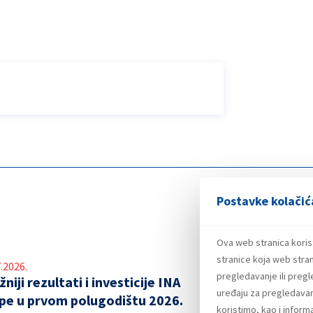
Postavke kolačić
Ova web stranica koris
stranice koja web stran
.2026.
pregledavanje ili preg
niji rezultati i investicije INA
uređaju za pregledavanj
pe u prvom polugodištu 2026.
koristimo, kao i infor