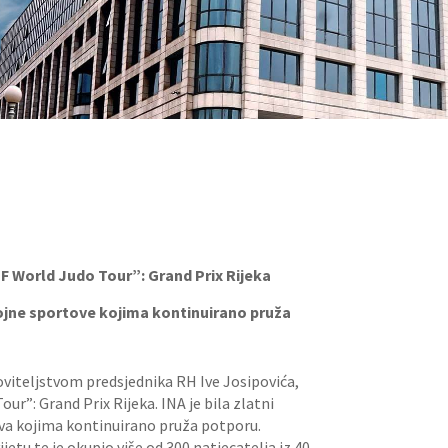
“IJF World Judo Tour”: Grand Prix Rijeka
brojne sportove kojima kontinuirano pruža
oviteljstvom predsjednika RH Ive Josipovića,
Tour”: Grand Prix Rijeka. INA je bila zlatni
tova kojima kontinuirano pruža potporu.
ijetu te je okupio više od 300 natjecatelja iz 40