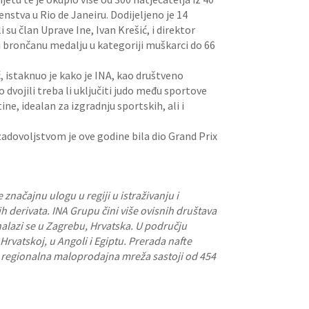
nstva u Rio de Janeiru. Dodijeljeno je 14
 su član Uprave Ine, Ivan Krešić, i direktor
u i brončanu medalju u kategoriji muškarci do 66
, istaknuo je kako je INA, kao društveno
dvojili treba li uključiti judo među sportove
ne, idealan za izgradnju sportskih, ali i
adovoljstvom je ove godine bila dio Grand Prix
načajnu ulogu u regiji u istraživanju i
tnih derivata. INA Grupu čini više ovisnih društava
nalazi se u Zagrebu, Hrvatska. U području
 Hrvatskoj, u Angoli i Egiptu. Prerada nafte
 se regionalna maloprodajna mreža sastoji od 454