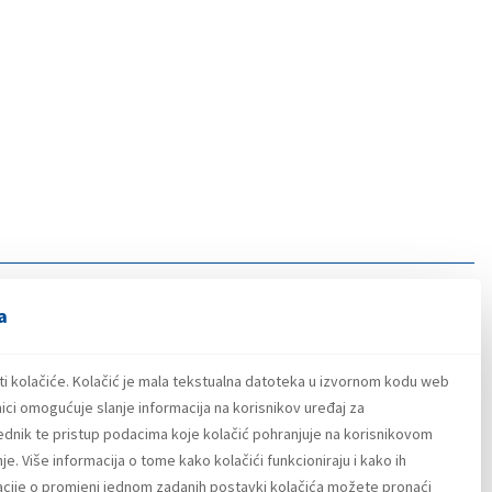
a
ti kolačiće. Kolačić je mala tekstualna datoteka u izvornom kodu web
ici omogućuje slanje informacija na korisnikov uređaj za
lednik te pristup podacima koje kolačić pohranjuje na korisnikovom
e. Više informacija o tome kako kolačići funkcioniraju i kako ih
macije o promjeni jednom zadanih postavki kolačića možete pronaći