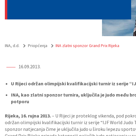
INA, d.d.
Priopćenja
INA zlatni sponzor Grand Prix Rijeka
16.09.2013.
U Rijeci održan
olimpijski kvalifikacijski turnir iz serije 
INA, kao zlatni sponzor turnira, uključila je judo među 
potporu
Rijeka, 16. rujna 2013.
– U Rijeci je proteklog vikenda, pod pokr
održan olimpijski kvalifikacijski turnir iz serije “IJF World Judo 
sponzor natjecanja čime je uključila judo u široku lepezu spor
Grand Prix Rijeka pripada kategoriji najjačih judo natjecanja u sv