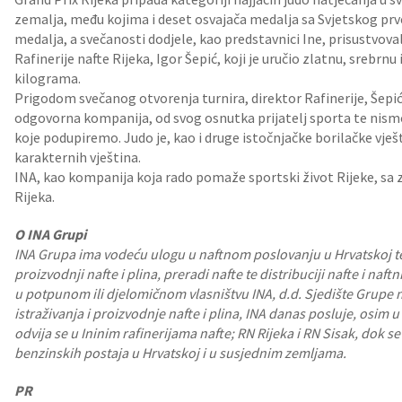
zemalja, među kojima i deset osvajača medalja sa Svjetskog prve
medalja, a svečanosti dodjele, kao predstavnici Ine, prisustvovali
Rafinerije nafte Rijeka, Igor Šepić, koji je uručio zlatnu, srebrn
kilograma.
Prigodom svečanog otvorenja turnira, direktor Rafinerije, Šepić
odgovorna kompanija, od svog osnutka prijatelj sporta te nismo 
koje podupiremo. Judo je, kao i druge istočnjačke borilačke vješti
karakternih vještina.
INA, kao kompanija koja rado pomaže sportski život Rijeke, sa z
Rijeka.
O INA Grupi
INA Grupa ima vodeću ulogu u naftnom poslovanju u Hrvatskoj te z
proizvodnji nafte i plina, preradi nafte te distribuciji nafte i naf
u potpunom ili djelomičnom vlasništvu INA, d.d. Sjedište Grupe 
istraživanja i proizvodnje nafte i plina, INA danas posluje, osim u
odvija se u Ininim rafinerijama nafte; RN Rijeka i RN Sisak, dok
benzinskih postaja u Hrvatskoj i u susjednim zemljama.
PR