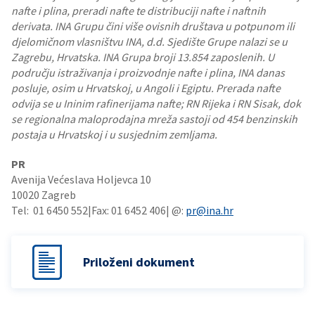
nafte i plina, preradi nafte te distribuciji nafte i naftnih
derivata. INA Grupu čini više ovisnih društava u potpunom ili
djelomičnom vlasništvu INA, d.d. Sjedište Grupe nalazi se u
Zagrebu, Hrvatska. INA Grupa broji 13.854 zaposlenih. U
području istraživanja i proizvodnje nafte i plina, INA danas
posluje, osim u Hrvatskoj, u Angoli i Egiptu. Prerada nafte
odvija se u Ininim rafinerijama nafte; RN Rijeka i RN Sisak, dok
se regionalna maloprodajna mreža sastoji od 454 benzinskih
postaja u Hrvatskoj i u susjednim zemljama.
PR
Avenija Većeslava Holjevca 10
10020 Zagreb
Tel: 01 6450 552|Fax: 01 6452 406| @:
pr@ina.hr
Priloženi dokument