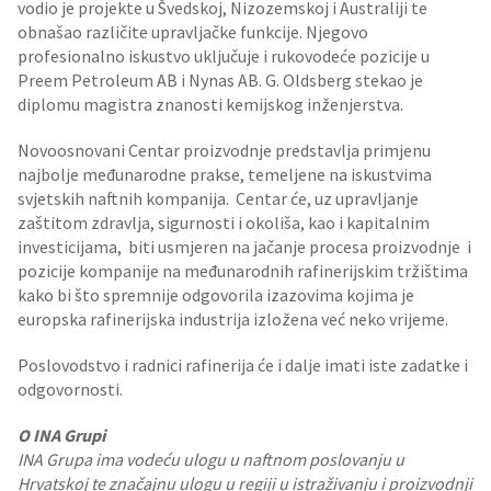
vodio je projekte u Švedskoj, Nizozemskoj i Australiji te
obnašao različite upravljačke funkcije. Njegovo
profesionalno iskustvo uključuje i rukovodeće pozicije u
Preem Petroleum AB i Nynas AB. G. Oldsberg stekao je
diplomu magistra znanosti kemijskog inženjerstva.
Novoosnovani Centar proizvodnje predstavlja primjenu
najbolje međunarodne prakse, temeljene na iskustvima
svjetskih naftnih kompanija. Centar će, uz upravljanje
zaštitom zdravlja, sigurnosti i okoliša, kao i kapitalnim
investicijama, biti usmjeren na jačanje procesa proizvodnje i
pozicije kompanije na međunarodnih rafinerijskim tržištima
kako bi što spremnije odgovorila izazovima kojima je
europska rafinerijska industrija izložena već neko vrijeme.
Poslovodstvo i radnici rafinerija će i dalje imati iste zadatke i
odgovornosti.
O INA Grupi
INA Grupa ima vodeću ulogu u naftnom poslovanju u
Hrvatskoj te značajnu ulogu u regiji u istraživanju i proizvodnji