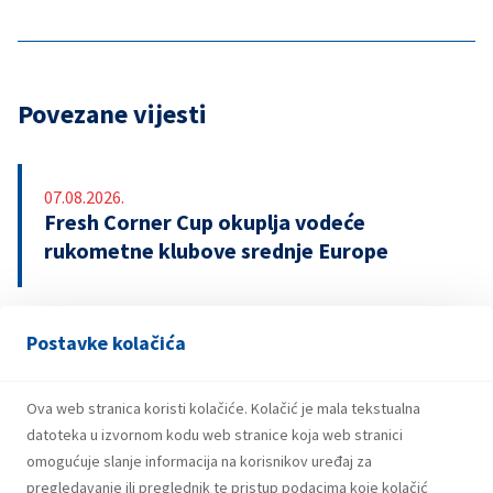
Povezane vijesti
07.08.2026.
Fresh Corner Cup okuplja vodeće
rukometne klubove srednje Europe
Postavke kolačića
29.07.2026.
Snažniji rezultati i investicije INA Grupe u
prvom polugodištu 2026.
Ova web stranica koristi kolačiće. Kolačić je mala tekstualna
datoteka u izvornom kodu web stranice koja web stranici
omogućuje slanje informacija na korisnikov uređaj za
pregledavanje ili preglednik te pristup podacima koje kolačić