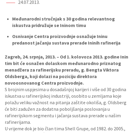
24.07.2013.
Međunarodni stručnjak s 30 godina relevantnog
iskustva pridružuje se Ininom timu
Osnivanje Centra proizvodnje osnažuje Ininu
predanost jačanju sustava prerade Ininih rafinerija
Zagreb, 24. srpnja, 2013. – Od 1. kolovoza 2013. godine Inin
tim bit će osnažen dolaskom međunarodno priznatog
menadžera za rafinerijsku preradu, g. Bengta Viktora
Oldsberga, koji dolazi na poziciju direktora
novoosnovanog Centra proizvodnje.
S brojnim uspjesima u dosadašnjoj karijeri i više od 30 godina
iskustva u rafinerijskoj industriji, osobito u zemljama koje
polažu veliku važnost na pitanja zaštite okoliša, g. Oldsberg
će biti zadužen za dodatna poboljšanja poslovanja u
rafinerijskom segmentu i jačanja sustava prerade u našim
rafinerijama.
U vrijeme dok je bio član tima Shell Grupe, od 1982. do 2005.,