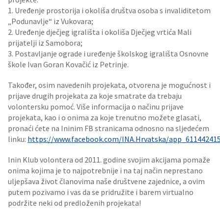
1. Uređenje prostorija i okoliša društva osoba s invaliditetom
„Podunavlje“ iz Vukovara;
2. Uređenje dječjeg igrališta i okoliša Dječjeg vrtića Mali
prijatelji iz Samobora;
3. Postavljanje ograde i uređenje školskog igrališta Osnovne
škole Ivan Goran Kovačić iz Petrinje.
Također, osim navedenih projekata, otvorena je mogućnost i
prijave drugih projekata za koje smatrate da trebaju
volontersku pomoć. Više informacija o načinu prijave
projekata, kao i o onima za koje trenutno možete glasati,
pronaći ćete na Ininim FB stranicama odnosno na sljedećem
linku:
https://www.facebook.com/INA.Hrvatska/app_61144241
Inin Klub volontera od 2011. godine svojim akcijama pomaže
onima kojima je to najpotrebnije i na taj način neprestano
uljepšava život članovima naše društvene zajednice, a ovim
putem pozivamo i vas da se pridružite i barem virtualno
podržite neki od predloženih projekata!