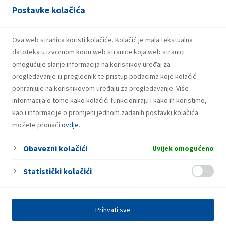
Postavke kolačića
21.07.2026.
INA potpisala ugovor o revolving kreditu
u iznosu od 500 milijuna eura
Ova web stranica koristi kolačiće. Kolačić je mala tekstualna
datoteka u izvornom kodu web stranice koja web stranici
omogućuje slanje informacija na korisnikov uređaj za
pregledavanje ili preglednik te pristup podacima koje kolačić
pohranjuje na korisnikovom uređaju za pregledavanje. Više
informacija o tome kako kolačići funkcioniraju i kako ih koristimo,
kao i informacije o promjeni jednom zadanih postavki kolačića
možete pronaći
ovdje
.
Obavezni kolačići
Uvijek omogućeno
Statistički kolačići
Prihvati sve