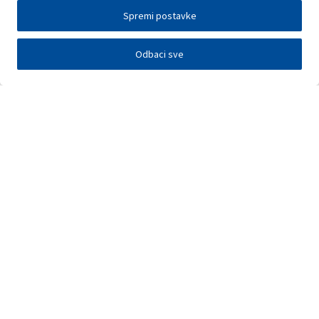
Spremi postavke
Odbaci sve
Investitori
Javna nadmetanja
E-poslovanje
Press centar
Kontakt
•