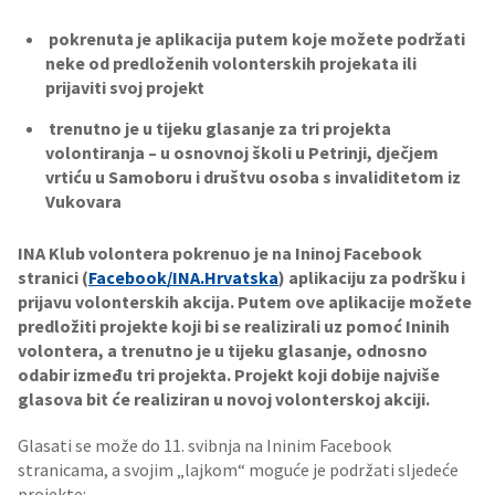
pokrenuta je aplikacija putem koje možete podržati
neke od predloženih volonterskih projekata ili
prijaviti svoj projekt
trenutno je u tijeku glasanje za tri projekta
volontiranja – u osnovnoj školi u Petrinji, dječjem
vrtiću u Samoboru i društvu osoba s invaliditetom iz
Vukovara
INA Klub volontera pokrenuo je na Ininoj Facebook
stranici (
Facebook/INA.Hrvatska
) aplikaciju za podršku i
prijavu volonterskih akcija. Putem ove aplikacije možete
predložiti projekte koji bi se realizirali uz pomoć Ininih
volontera, a trenutno je u tijeku glasanje, odnosno
odabir između tri projekta. Projekt koji dobije najviše
glasova bit će realiziran u novoj volonterskoj akciji.
Glasati se može do 11. svibnja na Ininim Facebook
stranicama, a svojim „lajkom“ moguće je podržati sljedeće
projekte: