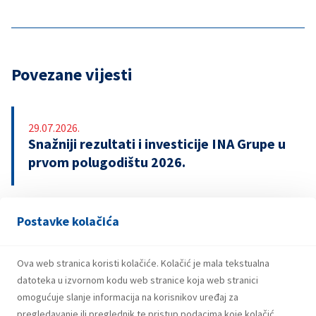
Povezane vijesti
29.07.2026.
Snažniji rezultati i investicije INA Grupe u
prvom polugodištu 2026.
Postavke kolačića
21.07.2026.
INA potpisala ugovor o revolving kreditu
u iznosu od 500 milijuna eura
Ova web stranica koristi kolačiće. Kolačić je mala tekstualna
datoteka u izvornom kodu web stranice koja web stranici
omogućuje slanje informacija na korisnikov uređaj za
pregledavanje ili preglednik te pristup podacima koje kolačić