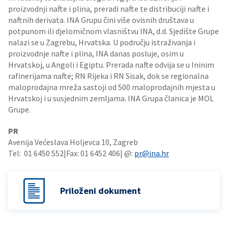
proizvodnji nafte i plina, preradi nafte te distribuciji nafte i
naftnih derivata. INA Grupu čini više ovisnih društava u
potpunom ili djelomičnom vlasništvu INA, d.d. Sjedište Grupe
nalazi se u Zagrebu, Hrvatska. U području istraživanja i
proizvodnje nafte i plina, INA danas posluje, osim u
Hrvatskoj, u Angoli i Egiptu. Prerada nafte odvija se u Ininim
rafinerijama nafte; RN Rijeka i RN Sisak, dok se regionalna
maloprodajna mreža sastoji od 500 maloprodajnih mjesta u
Hrvatskoj i u susjednim zemljama. INA Grupa članica je MOL
Grupe.
PR
Avenija Većeslava Holjevca 10, Zagreb
Tel: 01 6450 552|Fax: 01 6452 406| @:
pr@ina.hr
Priloženi dokument