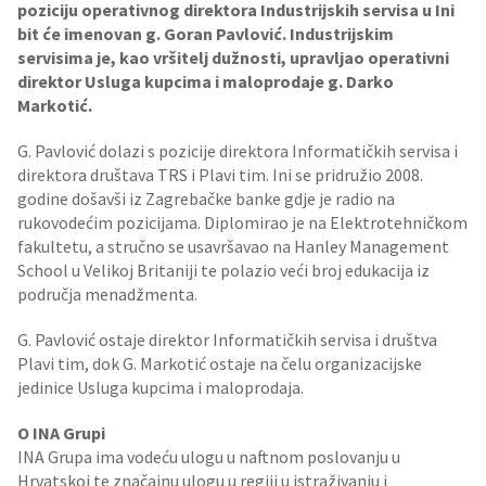
poziciju operativnog direktora Industrijskih servisa u Ini
bit će imenovan g. Goran Pavlović. Industrijskim
servisima je, kao vršitelj dužnosti, upravljao operativni
direktor Usluga kupcima i maloprodaje g. Darko
Markotić.
G. Pavlović dolazi s pozicije direktora Informatičkih servisa i
direktora društava TRS i Plavi tim. Ini se pridružio 2008.
godine došavši iz Zagrebačke banke gdje je radio na
rukovodećim pozicijama. Diplomirao je na Elektrotehničkom
fakultetu, a stručno se usavršavao na Hanley Management
School u Velikoj Britaniji te polazio veći broj edukacija iz
područja menadžmenta.
G. Pavlović ostaje direktor Informatičkih servisa i društva
Plavi tim, dok G. Markotić ostaje na čelu organizacijske
jedinice Usluga kupcima i maloprodaja.
O INA Grupi
INA Grupa ima vodeću ulogu u naftnom poslovanju u
Hrvatskoj te značajnu ulogu u regiji u istraživanju i