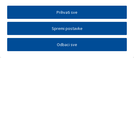
Prihvati sve
Spremi postavke
Odbaci sve
Investitori
Javna nadmetanja
E-poslovanje
Press centar
Kontakt
•