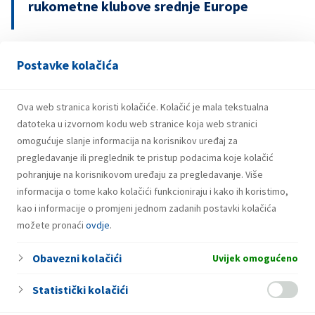
rukometne klubove srednje Europe
Postavke kolačića
29.07.2026.
Snažniji rezultati i investicije INA Grupe u
prvom polugodištu 2026.
Ova web stranica koristi kolačiće. Kolačić je mala tekstualna
datoteka u izvornom kodu web stranice koja web stranici
omogućuje slanje informacija na korisnikov uređaj za
pregledavanje ili preglednik te pristup podacima koje kolačić
pohranjuje na korisnikovom uređaju za pregledavanje. Više
informacija o tome kako kolačići funkcioniraju i kako ih koristimo,
kao i informacije o promjeni jednom zadanih postavki kolačića
možete pronaći
ovdje
.
Obavezni kolačići
Uvijek omogućeno
Statistički kolačići