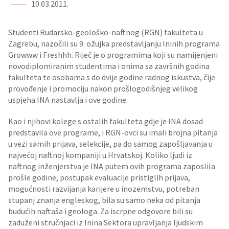
10.03.2011.
Studenti Rudarsko-geološko-naftnog (RGN) fakulteta u
Zagrebu, nazočili su 9. ožujka predstavljanju Ininih programa
Growww i Freshhh. Riječ je o programima koji su namijenjeni
novodiplomiranim studentima i onima sa završnih godina
fakulteta te osobama s do dvije godine radnog iskustva, čije
provođenje i promociju nakon prošlogodišnjeg velikog
uspjeha INA nastavlja i ove godine.
Kao i njihovi kolege s ostalih fakulteta gdje je INA dosad
predstavila ove programe, i RGN-ovci su imali brojna pitanja
u vezi samih prijava, selekcije, pa do samog zapošljavanja u
najvećoj naftnoj kompaniji u Hrvatskoj. Koliko ljudi iz
naftnog inženjerstva je INA putem ovih programa zaposlila
prošle godine, postupak evaluacije pristiglih prijava,
mogućnosti razvijanja karijere u inozemstvu, potreban
stupanj znanja engleskog, bila su samo neka od pitanja
budućih naftaša i geologa. Za iscrpne odgovore bili su
zaduženi stručnjaci iz Inina Sektora upravljanja ljudskim