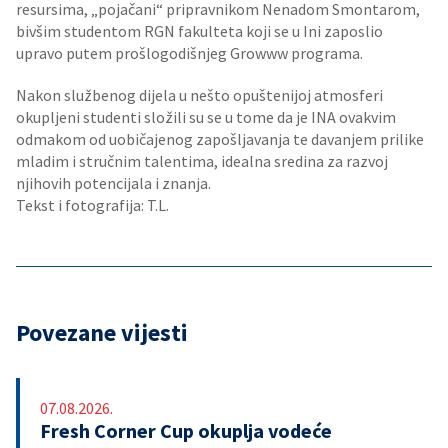
resursima, „pojačani“ pripravnikom Nenadom Smontarom,
bivšim studentom RGN fakulteta koji se u Ini zaposlio
upravo putem prošlogodišnjeg Growww programa.
Nakon službenog dijela u nešto opuštenijoj atmosferi
okupljeni studenti složili su se u tome da je INA ovakvim
odmakom od uobičajenog zapošljavanja te davanjem prilike
mladim i stručnim talentima, idealna sredina za razvoj
njihovih potencijala i znanja.
Tekst i fotografija: T.L.
Povezane vijesti
07.08.2026.
Fresh Corner Cup okuplja vodeće