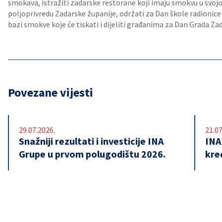
smokava, istražiti zadarske restorane koji imaju smokvu u svojoj
poljoprivredu Zadarske županije, održati za Dan škole radionice
bazi smokve koje će tiskati i dijeliti građanima za Dan Grada Zad
Povezane vijesti
29.07.2026.
21.07
Snažniji rezultati i investicije INA
INA
Grupe u prvom polugodištu 2026.
kre