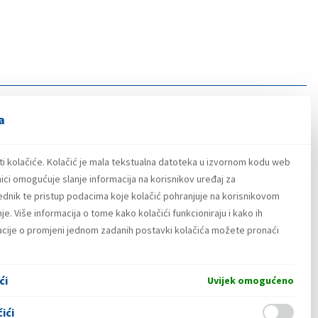
a
ti kolačiće. Kolačić je mala tekstualna datoteka u izvornom kodu web
ici omogućuje slanje informacija na korisnikov uređaj za
lednik te pristup podacima koje kolačić pohranjuje na korisnikovom
e. Više informacija o tome kako kolačići funkcioniraju i kako ih
macije o promjeni jednom zadanih postavki kolačića možete pronaći
ći
Uvijek omogućeno
ići