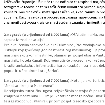
križevačke županije. Učinit će to na način da će raspisati natječa
fotografske radove na temu zaštićenih lokaliteta prirode. Najbo
koristiti i kao didaktički materijal za učenike, i kao zanimljiv p
županije. Računa se da će u procesu nastajanja mape učenici na t
znamenitosti svoga kraja te znati stečena znanja primijeniti i 
2. nagrada (u vrijednosti od 8.000 kuna):
OŠ Vladimira Nazora i
sapuna iz maslinova ulja”
Projekt učenika osnovne škole iz Crikvenice „Proizvodnja eko-s
u sklopu kojeg već dvije godine iz vlastitog maslinovog ulja p
maslina u školskom masliniku, planiran je i posjet uljari u Puntu
masliniku hotela Kanajt. Dobiveno ulje će procesom koji već poz
izraditi ambalažu, a informatičari su pak zaduženi za izradu dekl
popratiti u školskom listu „Šarko“.
3. nagrada (u vrijednosti od 7.000 kuna):
Hotelijersko-turistič
“Smokva – kraljica Mediterana“
Hotelijersko-turistička i ugostiteljska škola nastojat će pozor
kraljicom Mediterana. Cilj im je ukazati na mnoge načine iskori
te u gastroponudi. Planiraju pritom posjetiti seosko gospodarst