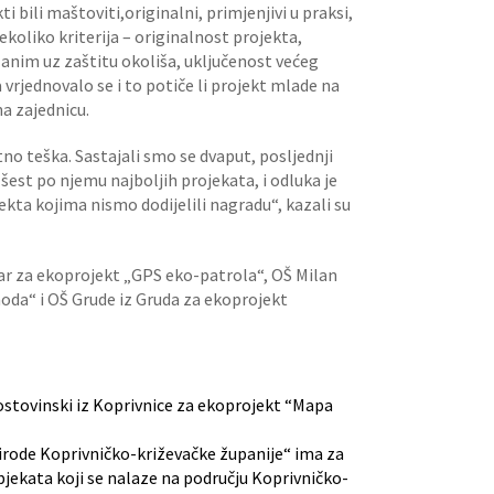
i bili maštoviti,originalni, primjenjivi u praksi,
nekoliko kriterija – originalnost projekta,
nim uz zaštitu okoliša, uključenost većeg
a vrjednovalo se i to potiče li projekt mlade na
 na zajednicu.
tno teška. Sastajali smo se dvaput, posljednji
 šest po njemu najboljih projekata, i odluka je
ekta kojima nismo dodijelili nagradu“, kazali su
ovar za ekoprojekt „GPS eko-patrola“, OŠ Milan
da“ i OŠ Grude iz Gruda za ekoprojekt
tovinski iz Koprivnice za ekoprojekt “Mapa
irode Koprivničko-križevačke županije“ ima za
 objekata koji se nalaze na području Koprivničko-