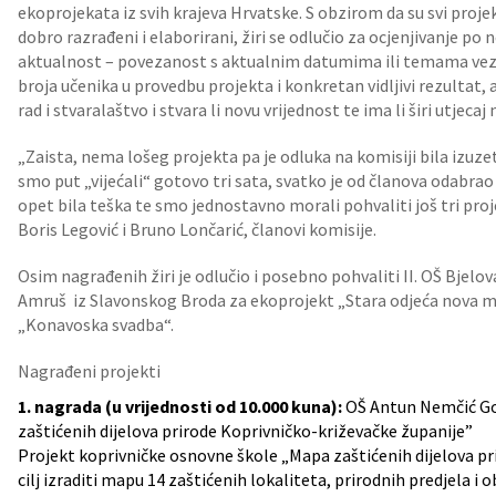
ekoprojekata iz svih krajeva Hrvatske. S obzirom da su svi projekt
dobro razrađeni i elaborirani, žiri se odlučio za ocjenjivanje po 
aktualnost – povezanost s aktualnim datumima ili temama veza
broja učenika u provedbu projekta i konkretan vidljivi rezultat, 
rad i stvaralaštvo i stvara li novu vrijednost te ima li širi utjecaj
„Zaista, nema lošeg projekta pa je odluka na komisiji bila izuze
smo put „vijećali“ gotovo tri sata, svatko je od članova odabrao
opet bila teška te smo jednostavno morali pohvaliti još tri proj
Boris Legović i Bruno Lončarić, članovi komisije.
Osim nagrađenih žiri je odlučio i posebno pohvaliti II. OŠ Bjel
Amruš iz Slavonskog Broda za ekoprojekt „Stara odjeća nova mo
„Konavoska svadba“.
Nagrađeni projekti
1. nagrada (u vrijednosti od 10.000 kuna):
OŠ Antun Nemčić Gos
zaštićenih dijelova prirode Koprivničko-križevačke županije”
Projekt koprivničke osnovne škole „Mapa zaštićenih dijelova pr
cilj izraditi mapu 14 zaštićenih lokaliteta, prirodnih predjela i