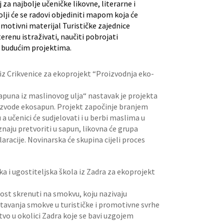
j za najbolje učeničke likovne, literarne i
lji će se radovi objediniti mapom koja će
romotivni materijal Turističke zajednice
erenu istraživati, naučiti pobrojati
u budućim projektima.
z Crikvenice za ekoprojekt “Proizvodnja eko-
apuna iz maslinovog ulja“ nastavak je projekta
roizvode ekosapun. Projekt započinje branjem
 a učenici će sudjelovati i u berbi maslima u
naju pretvoriti u sapun, likovna će grupa
aracije. Novinarska će skupina cijeli proces
ka i ugostiteljska škola iz Zadra za ekoprojekt
nost skrenuti na smokvu, koju nazivaju
štavanja smokve u turističke i promotivne svrhe
vo u okolici Zadra koje se bavi uzgojem