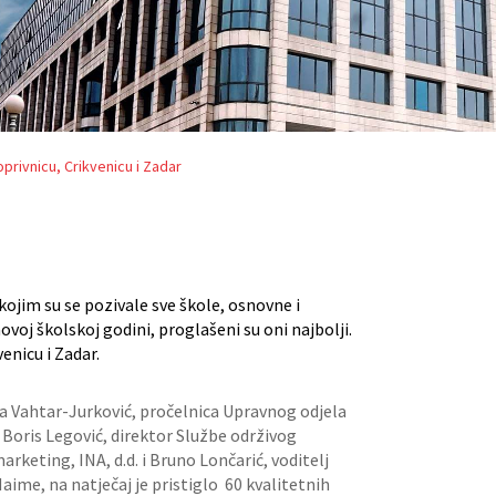
privnicu, Crikvenicu i Zadar
kojim su se pozivale sve škole, osnovne i
ovoj školskoj godini, proglašeni su oni najbolji.
enicu i Zadar.
ljka Vahtar-Jurković, pročelnica Upravnog odjela
 Boris Legović, direktor Službe održivog
marketing, INA, d.d. i Bruno Lončarić, voditelj
aime, na natječaj je pristiglo 60 kvalitetnih