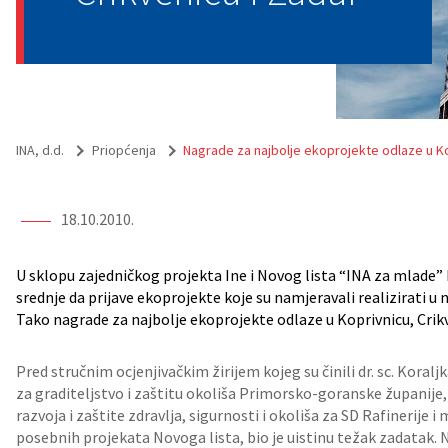
INA, d.d.
Priopćenja
Nagrade za najbolje ekoprojekte odlaze u Ko
18.10.2010.
U sklopu zajedničkog projekta Ine i Novog lista “INA za mlade” 
srednje da prijave ekoprojekte koje su namjeravali realizirati u n
Tako nagrade za najbolje ekoprojekte odlaze u Koprivnicu, Crikv
Pred stručnim ocjenjivačkim žirijem kojeg su činili dr. sc. Kora
za graditeljstvo i zaštitu okoliša Primorsko-goranske županije,
razvoja i zaštite zdravlja, sigurnosti i okoliša za SD Rafinerije i 
posebnih projekata Novoga lista, bio je uistinu težak zadatak. N