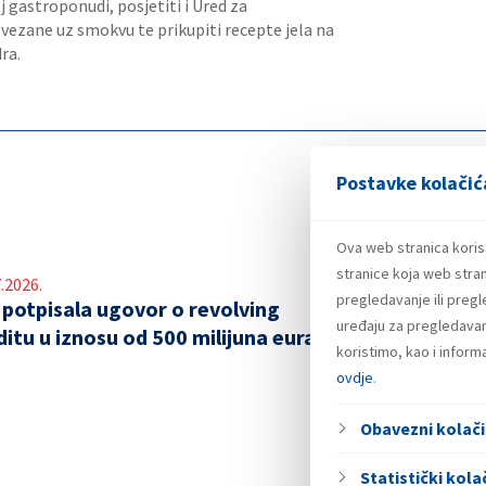
 gastroponudi, posjetiti i Ured za
 vezane uz smokvu te prikupiti recepte jela na
ra.
Postavke kolačić
Ova web stranica koris
stranice koja web stran
.2026.
pregledavanje ili preg
 potpisala ugovor o revolving
uređaju za pregledavanj
ditu u iznosu od 500 milijuna eura
koristimo, kao i infor
ovdje
.
Obavezni kolači
Statistički kolač