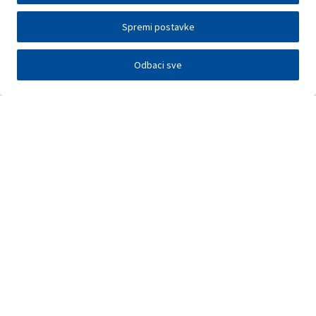
Spremi postavke
Odbaci sve
Investitori
Javna nadmetanja
E-poslovanje
Press centar
Kontakt
•