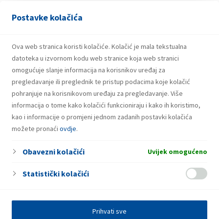
Postavke kolačića
21.07.2026.
INA potpisala ugovor o revolving kreditu
u iznosu od 500 milijuna eura
Ova web stranica koristi kolačiće. Kolačić je mala tekstualna
datoteka u izvornom kodu web stranice koja web stranici
omogućuje slanje informacija na korisnikov uređaj za
pregledavanje ili preglednik te pristup podacima koje kolačić
pohranjuje na korisnikovom uređaju za pregledavanje. Više
informacija o tome kako kolačići funkcioniraju i kako ih koristimo,
kao i informacije o promjeni jednom zadanih postavki kolačića
možete pronaći
ovdje
.
Obavezni kolačići
Uvijek omogućeno
Statistički kolačići
Prihvati sve