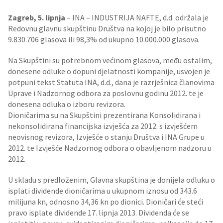
Zagreb, 5. lipnja
– INA – INDUSTRIJA NAFTE, d.d. održala je
Redovnu glavnu skupštinu Društva na kojoj je bilo prisutno
9.830.706 glasova ili 98,3% od ukupno 10.000.000 glasova.
Na Skupštini su potrebnom većinom glasova, među ostalim,
donesene odluke o dopuni djelatnosti kompanije, usvojen je
potpuni tekst Statuta INA, d.d., dana je razrješnica članovima
Uprave i Nadzornog odbora za poslovnu godinu 2012. te je
donesena odluka o izboru revizora.
Dioničarima su na Skupštini prezentirana Konsolidirana i
nekonsolidirana financijska izvješća za 2012. s izvješćem
neovisnog revizora, Izvješće o stanju Društva i INA Grupe u
2012. te Izvješće Nadzornog odbora o obavljenom nadzoru u
2012.
U skladu s predloženim, Glavna skupština je donijela odluku o
isplati dividende dioničarima u ukupnom iznosu od 343.6
milijuna kn, odnosno 34,36 kn po dionici. Dioničari će steći
pravo isplate dividende 17. lipnja 2013. Dividenda će se