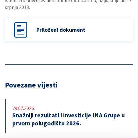
isplatiti u novcu, evidentiranim dioničarima, najkasnije do 17.
srpnja 2013.
Priloženi dokument
Povezane vijesti
29.07.2026.
Snažniji rezultati i investicije INA Grupe u
prvom polugodištu 2026.