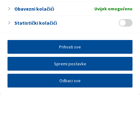
Obavezni kolačići
Uvijek omogućeno
Statistički kolačići
Prihvati sve
Spremi postavke
Odbaci sve
Investitori
Javna nadmetanja
E-poslovanje