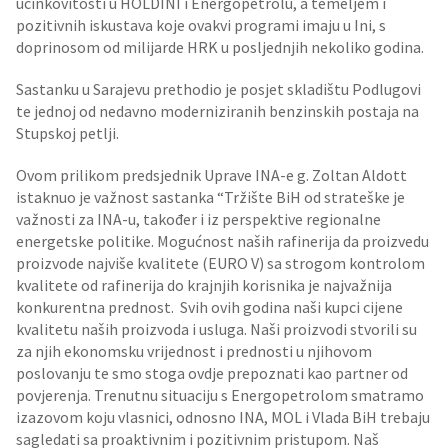
učinkovitosti u HOLDINI i Energopetrolu, a temeljem i
pozitivnih iskustava koje ovakvi programi imaju u Ini, s
doprinosom od milijarde HRK u posljednjih nekoliko godina.
Sastanku u Sarajevu prethodio je posjet skladištu Podlugovi
te jednoj od nedavno moderniziranih benzinskih postaja na
Stupskoj petlji.
Ovom prilikom predsjednik Uprave INA-e g. Zoltan Aldott
istaknuo je važnost sastanka “Tržište BiH od strateške je
važnosti za INA-u, također i iz perspektive regionalne
energetske politike. Mogućnost naših rafinerija da proizvedu
proizvode najviše kvalitete (EURO V) sa strogom kontrolom
kvalitete od rafinerija do krajnjih korisnika je najvažnija
konkurentna prednost. Svih ovih godina naši kupci cijene
kvalitetu naših proizvoda i usluga. Naši proizvodi stvorili su
za njih ekonomsku vrijednost i prednosti u njihovom
poslovanju te smo stoga ovdje prepoznati kao partner od
povjerenja. Trenutnu situaciju s Energopetrolom smatramo
izazovom koju vlasnici, odnosno INA, MOL i Vlada BiH trebaju
sagledati sa proaktivnim i pozitivnim pristupom. Naš