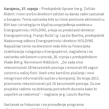
Sarajevo, 27. srpnja
– Predsjednik Uprave Ine g. Zoltán
Áldott i Inini izvršni direktori održali su danas radni sastanak
u Sarajevu. Tema sastanka bile su Inine poslovne aktivnosti u
BiH kao i strategija te ključna unaprjeđenja uvedena u
Energopetrolu i HOLDINI, a koja su predstavili direktor
Energopetrola g. Franjo Božić i g. Laszlo Bartha, predsjednik
Nadzornog odbora Energopetrola i direktor HOLDINE.
Najvažnije teme na dnevnom redu bile su financijska
stabilizacija i ulaganja u Energopetrol, naglašena i na
sastanku održanom u utorak, 26. srpnja s predsjednikom
Vlade BiH g. Nerminom Nikšićem. „Do sada smo
rekonstruirali 18 benzinskih postaja i renovirali 60 vagon
cisterni u našoj floti. Uveli smo kartično plaćanje i novi
integrirani informatički sustav u kompaniji. Do kraja 2011.
planiramo rekonstruirati još 16 benzinskih postaja. Za ove
projekte radimo na dobivanju potrebnih dozvola kako bi
započeli sa radovima.” – naglasio je g. Laszlo Bartha.
Sastanak se fokusirao i na provođenje programa