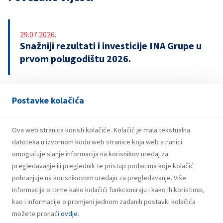
29.07.2026.
Snažniji rezultati i investicije INA Grupe u
prvom polugodištu 2026.
Postavke kolačića
21.07.2026.
INA potpisala ugovor o revolving kreditu
u iznosu od 500 milijuna eura
Ova web stranica koristi kolačiće. Kolačić je mala tekstualna
datoteka u izvornom kodu web stranice koja web stranici
omogućuje slanje informacija na korisnikov uređaj za
pregledavanje ili preglednik te pristup podacima koje kolačić
pohranjuje na korisnikovom uređaju za pregledavanje. Više
informacija o tome kako kolačići funkcioniraju i kako ih koristimo,
kao i informacije o promjeni jednom zadanih postavki kolačića
možete pronaći
ovdje
.