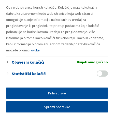
INA potpisala ugovor o revolving kreditu
u iznosu od 500 milijuna eura
Ova web stranica koristi kolačiće. Kolačić je mala tekstualna
datoteka u izvornom kodu web stranice koja web stranici
omogućuje slanje informacija na korisnikov uređaj za
pregledavanje ili preglednik te pristup podacima koje kolačić
pohranjuje na korisnikovom uređaju za pregledavanje. Više
informacija o tome kako kolačići funkcioniraju i kako ih koristimo,
kao i informacije o promjeni jednom zadanih postavki kolačića
možete pronaći
ovdje
.
Obavezni kolačići
Uvijek omogućeno
Statistički kolačići
Prihvati sve
Spremi postavke