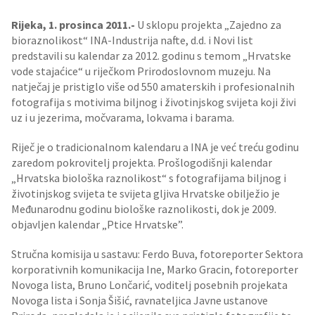
Rijeka, 1. prosinca 2011.-
U sklopu projekta „Zajedno za
bioraznolikost“ INA-Industrija nafte, d.d. i Novi list
predstavili su kalendar za 2012. godinu s temom „Hrvatske
vode stajaćice“ u riječkom Prirodoslovnom muzeju. Na
natječaj je pristiglo više od 550 amaterskih i profesionalnih
fotografija s motivima biljnog i životinjskog svijeta koji živi
uz i u jezerima, močvarama, lokvama i barama.
Riječ je o tradicionalnom kalendaru a INA je već treću godinu
zaredom pokrovitelj projekta. Prošlogodišnji kalendar
„Hrvatska biološka raznolikost“ s fotografijama biljnog i
životinjskog svijeta te svijeta gljiva Hrvatske obilježio je
Međunarodnu godinu biološke raznolikosti, dok je 2009.
objavljen kalendar „Ptice Hrvatske”.
Stručna komisija u sastavu: Ferdo Buva, fotoreporter Sektora
korporativnih komunikacija Ine, Marko Gracin, fotoreporter
Novoga lista, Bruno Lončarić, voditelj posebnih projekata
Novoga lista i Sonja Šišić, ravnateljica Javne ustanove