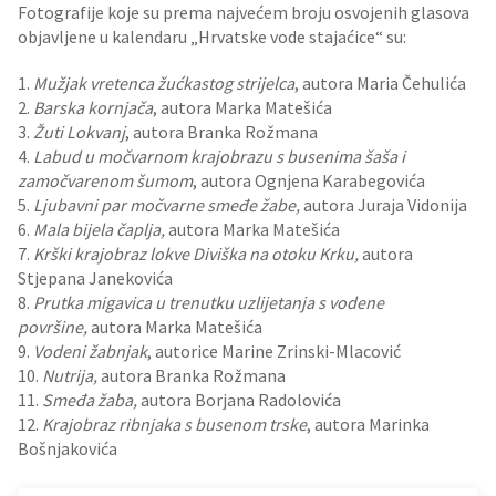
Fotografije koje su prema najvećem broju osvojenih glasova
objavljene u kalendaru „Hrvatske vode stajaćice“ su:
1.
Mužjak vretenca žućkastog strijelca
, autora Maria Čehulića
2.
Barska kornjača
, autora Marka Matešića
3.
Žuti Lokvanj
, autora Branka Rožmana
4.
Labud u močvarnom krajobrazu s busenima šaša i
zamočvarenom šumom
, autora Ognjena Karabegovića
5.
Ljubavni par močvarne smeđe žabe,
autora Juraja Vidonija
6.
Mala bijela čaplja,
autora Marka Matešića
7.
Krški krajobraz lokve Diviška na otoku Krku,
autora
Stjepana Janekovića
8.
Prutka migavica u trenutku uzlijetanja s vodene
površine,
autora Marka Matešića
9.
Vodeni žabnjak
, autorice Marine Zrinski-Mlacović
10.
Nutrija,
autora Branka Rožmana
11.
Smeđa žaba,
autora Borjana Radolovića
12.
Krajobraz ribnjaka s busenom trske
, autora Marinka
Bošnjakovića