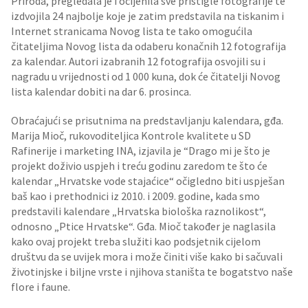
Priroda, pregledala je i ocijenila sve pristigle fotografije te
izdvojila 24 najbolje koje je zatim predstavila na tiskanim i
Internet stranicama Novog lista te tako omogućila
čitateljima Novog lista da odaberu konačnih 12 fotografija
za kalendar. Autori izabranih 12 fotografija osvojili su i
nagradu u vrijednosti od 1 000 kuna, dok će čitatelji Novog
lista kalendar dobiti na dar 6. prosinca.
Obraćajući se prisutnima na predstavljanju kalendara, gđa.
Marija Mioč, rukovoditeljica Kontrole kvalitete u SD
Rafinerije i marketing INA, izjavila je “Drago mi je što je
projekt doživio uspjeh i treću godinu zaredom te što će
kalendar „Hrvatske vode stajaćice“ očigledno biti uspješan
baš kao i prethodnici iz 2010. i 2009. godine, kada smo
predstavili kalendare „Hrvatska biološka raznolikost“,
odnosno „Ptice Hrvatske“. Gđa. Mioč također je naglasila
kako ovaj projekt treba služiti kao podsjetnik cijelom
društvu da se uvijek mora i može činiti više kako bi sačuvali
životinjske i biljne vrste i njihova staništa te bogatstvo naše
flore i faune.