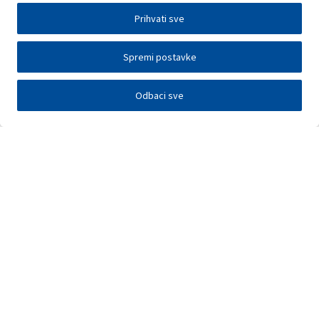
Prihvati sve
Spremi postavke
Odbaci sve
Investitori
Javna nadmetanja
E-poslovanje
Press centar
Kontakt
•