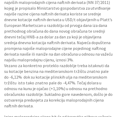
najviših maloprodajnih cijena naftnih derivata (NN 37/2011)
kojeg je propisalo Ministarstvo gospodarstva za utvrđivanje
najviše razine cijena naftnih derivata koriste se srednje
dnevne kotacije naftnih derivata u USD/t objavljenih u Platt’s
European Marketscan u razdoblju od prvoga dana iza dana
prethodnog obračuna do dana novog obračuna te srednji
dnevni tečaj HNB-a za dolar za dan za koji je objavljena
srednja dnevna kotacija naftnih derivata. Najveća dopuštena
promjena najviše maloprodajne cijene pojedinog naftnog
derivata naviše ili naniže na dan obračuna u odnosu na važeću
najvišu maloprodajnu cijenu, iznosi 3%.
Vezano za konkretno proteklo razdoblje treba istaknuti da
su kotacije benzina na mediteranskom tržištu znatno pale
do -6,12% dok su kotacije plinskih ulja na mediteranskom
tržištu isto tako znatno pale do -4,47%. Tečaj dolara u
odnosu na kunu je ojačao (+1,10%) u odnosu na prethodno
obračunsko razdoblje. Sukladno gore navedenom, došlo je do
ostvarenja preduvjeta za korekciju maloprodajnih cijena
naftnih derivata.
Inine maloprodajne cijene bit će od trenutka njihova važenja,