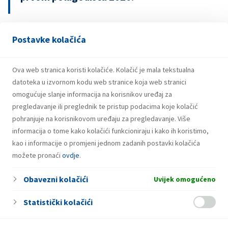
Postavke kolačića
21.07.2026.
INA potpisala ugovor o revolving kreditu
u iznosu od 500 milijuna eura
Ova web stranica koristi kolačiće. Kolačić je mala tekstualna
datoteka u izvornom kodu web stranice koja web stranici
omogućuje slanje informacija na korisnikov uređaj za
pregledavanje ili preglednik te pristup podacima koje kolačić
pohranjuje na korisnikovom uređaju za pregledavanje. Više
informacija o tome kako kolačići funkcioniraju i kako ih koristimo,
kao i informacije o promjeni jednom zadanih postavki kolačića
možete pronaći
ovdje
.
Obavezni kolačići
Uvijek omogućeno
Statistički kolačići