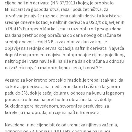
cijena naftnih derivata (NN 37/2011) kojeg je propisalo
Ministarstva gospodarstva, rada i poduzetništva, za
utvrđivanje najviše razine cijena naftnih derivata koriste se
srednje dnevne kotacije naftnih derivata u USD/t objavljenih
u Platt’s European Marketscan u razdoblju od prvoga dana
iza dana prethodnog obračuna do dana novog obračuna te
srednji dnevni tečaj HNB-a za dolar za dan za koji je
objavljena srednja dnevna kotacija naftnih derivata. Najveća
dopuštena promjena najviše maloprodajne cijene pojedinog
naftnog derivata naviše ili naniže na dan obračuna u odnosu
na važeću najvišu maloprodajnu cijenu, iznosi 3%.
Vezano za konkretno proteklo razdoblje treba istaknuti da
su kotacije derivata na mediteranskom tržištu u laganom
padu do 3%, dok je tečaj dolara u odnosu na kunu u laganom
porastu u odnosu na prethodno obračunsko razdoblje.
Sukladno gore navedenom, stvoreni su preduvjeti za
korekciju maloprodajnih cijena naftnih derivata.
Navedene Inine cijene bit će od trenutka njihova važenja,
odnosno od 28. lipnja u 00.01 sati, dostupne na Ininoj