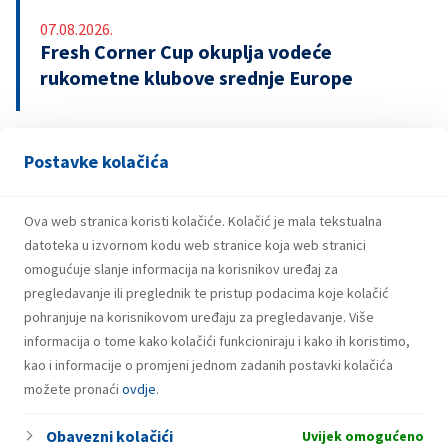
07.08.2026.
Fresh Corner Cup okuplja vodeće
rukometne klubove srednje Europe
Postavke kolačića
29.07.2026.
Snažniji rezultati i investicije INA Grupe u
prvom polugodištu 2026.
Ova web stranica koristi kolačiće. Kolačić je mala tekstualna
datoteka u izvornom kodu web stranice koja web stranici
omogućuje slanje informacija na korisnikov uređaj za
pregledavanje ili preglednik te pristup podacima koje kolačić
pohranjuje na korisnikovom uređaju za pregledavanje. Više
informacija o tome kako kolačići funkcioniraju i kako ih koristimo,
kao i informacije o promjeni jednom zadanih postavki kolačića
možete pronaći
ovdje
.
Obavezni kolačići
Uvijek omogućeno