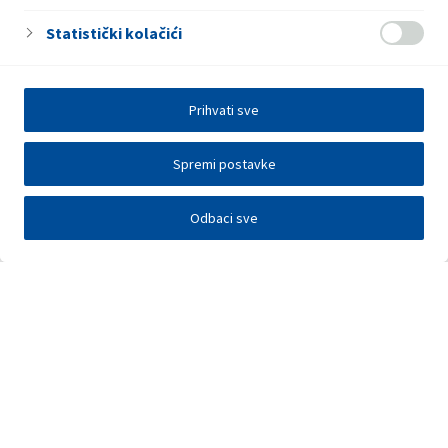
Statistički kolačići
Prihvati sve
Spremi postavke
Odbaci sve
Investitori
Javna nadmetanja
E-poslovanje
Press centar