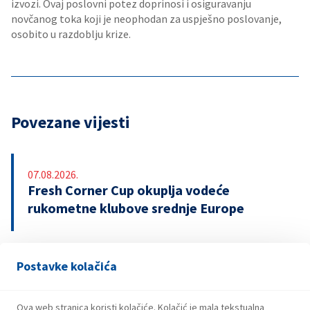
izvozi. Ovaj poslovni potez doprinosi i osiguravanju
novčanog toka koji je neophodan za uspješno poslovanje,
osobito u razdoblju krize.
Povezane vijesti
07.08.2026.
Fresh Corner Cup okuplja vodeće
rukometne klubove srednje Europe
Postavke kolačića
29.07.2026.
Snažniji rezultati i investicije INA Grupe u
prvom polugodištu 2026.
Ova web stranica koristi kolačiće. Kolačić je mala tekstualna