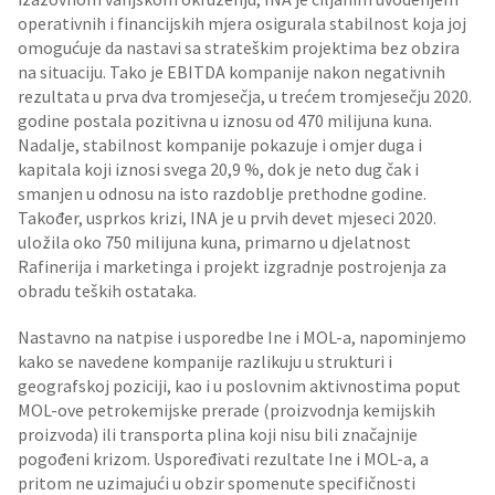
operativnih i financijskih mjera osigurala stabilnost koja joj
omogućuje da nastavi sa strateškim projektima bez obzira
na situaciju. Tako je EBITDA kompanije nakon negativnih
rezultata u prva dva tromjesečja, u trećem tromjesečju 2020.
godine postala pozitivna u iznosu od 470 milijuna kuna.
Nadalje, stabilnost kompanije pokazuje i omjer duga i
kapitala koji iznosi svega 20,9 %, dok je neto dug čak i
smanjen u odnosu na isto razdoblje prethodne godine.
Također, usprkos krizi, INA je u prvih devet mjeseci 2020.
uložila oko 750 milijuna kuna, primarno u djelatnost
Rafinerija i marketinga i projekt izgradnje postrojenja za
obradu teških ostataka.
Nastavno na natpise i usporedbe Ine i MOL-a, napominjemo
kako se navedene kompanije razlikuju u strukturi i
geografskoj poziciji, kao i u poslovnim aktivnostima poput
MOL-ove petrokemijske prerade (proizvodnja kemijskih
proizvoda) ili transporta plina koji nisu bili značajnije
pogođeni krizom. Uspoređivati rezultate Ine i MOL-a, a
pritom ne uzimajući u obzir spomenute specifičnosti