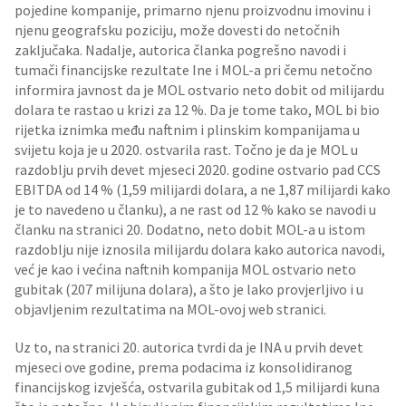
pojedine kompanije, primarno njenu proizvodnu imovinu i
njenu geografsku poziciju, može dovesti do netočnih
zaključaka. Nadalje, autorica članka pogrešno navodi i
tumači financijske rezultate Ine i MOL-a pri čemu netočno
informira javnost da je MOL ostvario neto dobit od milijardu
dolara te rastao u krizi za 12 %. Da je tome tako, MOL bi bio
rijetka iznimka među naftnim i plinskim kompanijama u
svijetu koja je u 2020. ostvarila rast. Točno je da je MOL u
razdoblju prvih devet mjeseci 2020. godine ostvario pad CCS
EBITDA od 14 % (1,59 milijardi dolara, a ne 1,87 milijardi kako
je to navedeno u članku), a ne rast od 12 % kako se navodi u
članku na stranici 20. Dodatno, neto dobit MOL-a u istom
razdoblju nije iznosila milijardu dolara kako autorica navodi,
već je kao i većina naftnih kompanija MOL ostvario neto
gubitak (207 milijuna dolara), a što je lako provjerljivo i u
objavljenim rezultatima na MOL-ovoj web stranici.
Uz to, na stranici 20. autorica tvrdi da je INA u prvih devet
mjeseci ove godine, prema podacima iz konsolidiranog
financijskog izvješća, ostvarila gubitak od 1,5 milijardi kuna