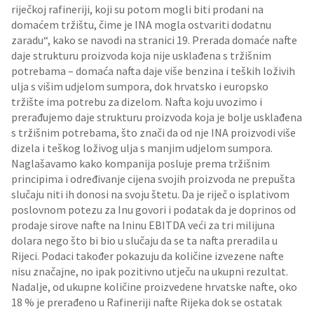
riječkoj rafineriji, koji su potom mogli biti prodani na
domaćem tržištu, čime je INA mogla ostvariti dodatnu
zaradu“, kako se navodi na stranici 19. Prerada domaće nafte
daje strukturu proizvoda koja nije usklađena s tržišnim
potrebama – domaća nafta daje više benzina i teških loživih
ulja s višim udjelom sumpora, dok hrvatsko i europsko
tržište ima potrebu za dizelom. Nafta koju uvozimo i
prerađujemo daje strukturu proizvoda koja je bolje usklađena
s tržišnim potrebama, što znači da od nje INA proizvodi više
dizela i teškog loživog ulja s manjim udjelom sumpora.
Naglašavamo kako kompanija posluje prema tržišnim
principima i određivanje cijena svojih proizvoda ne prepušta
slučaju niti ih donosi na svoju štetu. Da je riječ o isplativom
poslovnom potezu za Inu govori i podatak da je doprinos od
prodaje sirove nafte na Ininu EBITDA veći za tri milijuna
dolara nego što bi bio u slučaju da se ta nafta preradila u
Rijeci. Podaci također pokazuju da količine izvezene nafte
nisu značajne, no ipak pozitivno utječu na ukupni rezultat.
Nadalje, od ukupne količine proizvedene hrvatske nafte, oko
18 % je prerađeno u Rafineriji nafte Rijeka dok se ostatak