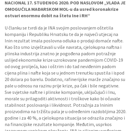
NACIONAL 17. STUDENOG 2020. POD NASLOVOM „VLADA JE
OMOGUĆILA MAĐARSKOM MOL-u da usred koronakrize
ostvari enormnu dobit na štetu Ine i RH“
U članku se tvrdi da je INA svojim poslovanjem oštetila
kompaniju i Republiku Hrvatsku te da je najveći utjecaj na
Inin rezultat imala poslovna odluka o prodaji domaće nafte.
Kao što smo izvještavali u više navrata, cjelokupna naftna i
plinska industrija znatno je pogođena padom potražnje
uslijed ekonomske krize uzrokovane pandemijom COVID-19
od ovog proljeća, kao i oštrim i do tad neviđenim padom
cijena plina i nafte koja se u jednom trenutku spustila i ispod
20 dolara po barelu. Dodatno, rafinerijske marže značajno su
pale u odnosu na razinu prije krize, pa čak i bile negativne.
Sve svjetske naftne i plinske kompanije, uključujući i Inu,
morale su prilagoditi aktivnosti i troškove kako bi očuvale
stabilnost poslovanja i likvidnost. Potražnja za Ininim
proizvodima na tržištu pala je u određenim razdobljima 2020.
godine i za 40 %, a cjelokupna situacija se odrazila značajno i
na financijske rezultate kompanije. Međutim, usprkos
izazovnom vanjskom okruženju, INA je ciljanim uvođenjem