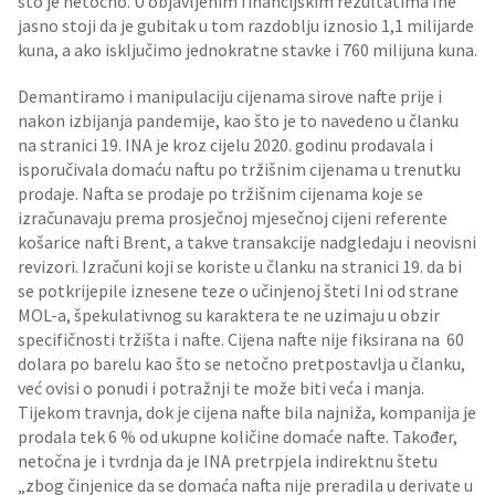
što je netočno. U objavljenim financijskim rezultatima Ine
jasno stoji da je gubitak u tom razdoblju iznosio 1,1 milijarde
kuna, a ako isključimo jednokratne stavke i 760 milijuna kuna.
Demantiramo i manipulaciju cijenama sirove nafte prije i
nakon izbijanja pandemije, kao što je to navedeno u članku
na stranici 19. INA je kroz cijelu 2020. godinu prodavala i
isporučivala domaću naftu po tržišnim cijenama u trenutku
prodaje. Nafta se prodaje po tržišnim cijenama koje se
izračunavaju prema prosječnoj mjesečnoj cijeni referente
košarice nafti Brent, a takve transakcije nadgledaju i neovisni
revizori. Izračuni koji se koriste u članku na stranici 19. da bi
se potkrijepile iznesene teze o učinjenoj šteti Ini od strane
MOL-a, špekulativnog su karaktera te ne uzimaju u obzir
specifičnosti tržišta i nafte. Cijena nafte nije fiksirana na 60
dolara po barelu kao što se netočno pretpostavlja u članku,
već ovisi o ponudi i potražnji te može biti veća i manja.
Tijekom travnja, dok je cijena nafte bila najniža, kompanija je
prodala tek 6 % od ukupne količine domaće nafte. Također,
netočna je i tvrdnja da je INA pretrpjela indirektnu štetu
„zbog činjenice da se domaća nafta nije preradila u derivate u