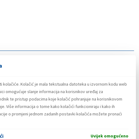
a
ti kolačiće. Kolačić je mala tekstualna datoteka u izvornom kodu web
ici omogućuje slanje informacija na korisnikov uređaj za
lednik te pristup podacima koje kolačić pohranjuje na korisnikovom
e. Više informacija o tome kako kolačići funkcioniraju i kako ih
macije o promjeni jednom zadanih postavki kolačića možete pronaći
ći
Uvijek omogućeno