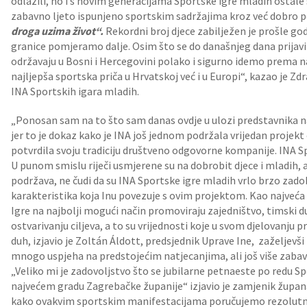
odlazili, no i s novim generacijama Sportske igre mladih ostale 
zabavno ljeto ispunjeno sportskim sadržajima kroz već dobro p
droga uzima život“.
Rekordni broj djece zabilježen je prošle god
granice pomjeramo dalje. Osim što se do današnjeg dana prijavilo
održavaju u Bosni i Hercegovini polako i sigurno idemo prema 
najljepša sportska priča u Hrvatskoj već i u Europi“, kazao je 
INA Sportskih igara mladih.
„Ponosan sam na to što sam danas ovdje u ulozi predstavnika n
jer to je dokaz kako je INA još jednom podržala vrijedan projekt 
potvrdila svoju tradiciju društveno odgovorne kompanije. INA Sp
U punom smislu riječi usmjerene su na dobrobit djece i mladih, 
podržava, ne čudi da su INA Sportske igre mladih vrlo brzo zadob
karakteristika koja Inu povezuje s ovim projektom. Kao najveća 
Igre na najbolji mogući način promoviraju zajedništvo, timski 
ostvarivanju ciljeva, a to su vrijednosti koje u svom djelovanju p
duh, izjavio je Zoltán Áldott, predsjednik Uprave Ine, zaželjev
mnogo uspjeha na predstojećim natjecanjima, ali još više zabave
„Veliko mi je zadovoljstvo što se jubilarne petnaeste po redu Sp
najvećem gradu Zagrebačke županije“ izjavio je zamjenik župan
kako ovakvim sportskim manifestacijama poručujemo rezolutno „n