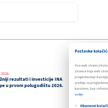
Postavke kolačić
Ova web stranica koris
stranice koja web stran
.2026.
pregledavanje ili preg
niji rezultati i investicije INA
uređaju za pregledavanj
pe u prvom polugodištu 2026.
koristimo, kao i infor
ovdje
.
Obavezni kolači