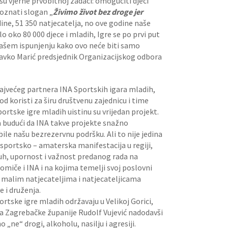
su vjerne prvobitnoj zadaći: omogućiti djeci
oznati slogan „
Živimo život bez droge jer
ine, 51 350 natjecatelja, no ove godine naše
 oko 80 000 djece i mladih, Igre se po prvi put
našem ispunjenju kako ovo neće biti samo
Zdravko Marić predsjednik Organizacijskog odbora
ajvećeg partnera INA Sportskih igara mladih,
od koristi za širu društvenu zajednicu i time
ortske igre mladih uistinu su vrijedan projekt.
a budući da INA takve projekte snažno
ile našu bezrezervnu podršku. Ali to nije jedina
sportsko – amaterska manifestacija u regiji,
duh, upornost i važnost predanog rada na
romiče i INA i na kojima temelji svoj poslovni
ši malim natjecateljima i natjecateljicama
 i druženja.
ortske igre mladih održavaju u Velikoj Gorici,
a Zagrebačke županije Rudolf Vujević nadodavši
e“ drogi, alkoholu, nasilju i agresiji.