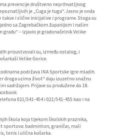
ima prevencije društveno neprihvatljivog
oznatljivih je „Cuga je tuga“. Jasno je onda
kve i slične inicijative i programe. Stoga su
zajedno sa Zagrebačkom županijom i našim
 gradu“ – izjavio je gradonačelnik Velike
h prisustvovali su, između ostalog, i
šarkaši Velike Gorice.
ć godinama podržava INA Sportske igre mladih.
er droga uzima život“ daju izuzetno snažnu
nim sadržajem. Prijave su produžene do 18.
Facebook
telefona 021/541-454 i 021/541-455 kao i na
njih škola koja tijekom školskih praznika,
et sportova: badminton, graničar, mali
, tenis i ulična košarka.