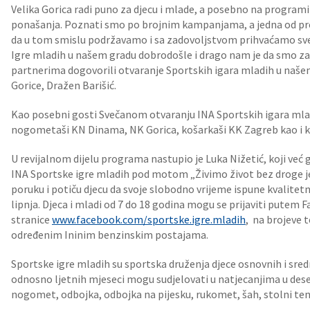
Velika Gorica radi puno za djecu i mlade, a posebno na program
ponašanja. Poznati smo po brojnim kampanjama, a jedna od prep
da u tom smislu podržavamo i sa zadovoljstvom prihvaćamo sve ta
Igre mladih u našem gradu dobrodošle i drago nam je da smo 
partnerima dogovorili otvaranje Sportskih igara mladih u našem
Gorice, Dražen Barišić.
Kao posebni gosti Svečanom otvaranju INA Sportskih igara mladi
nogometaši KN Dinama, NK Gorica, košarkaši KK Zagreb kao i ko
U revijalnom dijelu programa nastupio je Luka Nižetić, koji ve
INA Sportske igre mladih pod motom „Živimo život bez droge j
poruku i potiču djecu da svoje slobodno vrijeme ispune kvalitet
lipnja. Djeca i mladi od 7 do 18 godina mogu se prijaviti putem 
stranice
www.facebook.com/sportske.igre.mladih
, na brojeve 
određenim Ininim benzinskim postajama.
Sportske igre mladih su sportska druženja djece osnovnih i sred
odnosno ljetnih mjeseci mogu sudjelovati u natjecanjima u des
nogomet, odbojka, odbojka na pijesku, rukomet, šah, stolni tenis