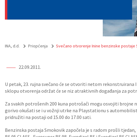
INA, d.d.
Priopćenja
Svečano otvorenje Inine benzinske postaje
22.09.2011.
U petak, 23. rujna svečano će se otvoriti netom rekonstruirana 
sklopu otvorenja održat će se niz atraktivnih događanja za potro
Za svakih potrošenih 200 kuna potrošači mogu osvojiti brojne n
gorivo okušati se i u vožnji utrke na Playstationu s automobil
pridružiti na postaji od 15.00 do 17.00 sati.
Benzinska postaja Smokovik započela je s radom prošli tjedan, a
BS 95 CLASS, Eurosuper BS 98, Eurodizel BS i Eurodizel BS CLASS