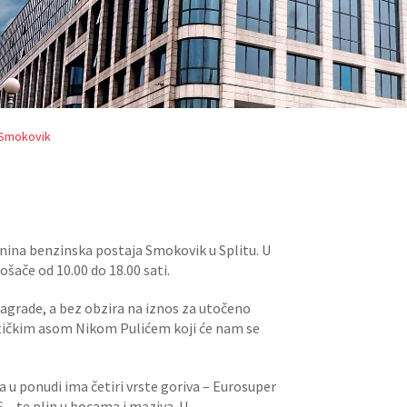
 Smokovik
Inina benzinska postaja Smokovik u Splitu. U
šače od 10.00 do 18.00 sati.
agrade, a bez obzira na iznos za utočeno
ističkim asom Nikom Pulićem koji će nam se
 u ponudi ima četiri vrste goriva – Eurosuper
 – te plin u bocama i maziva. U