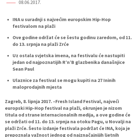
08.06.2017.
INA u suradnji s najvećim europskim Hip-Hop
festivalom na plaži
Ove godine održat će se šestu godinu zaredom, od 11.
do 13. srpnja na plaži Zrće
Uz ostala svjetska imena, na festivalu će nastupiti
jedan od najpoznatijih R’n’B glazbenika današnjice
Sean Paul
Ulaznice za festival se mogu kupiti na 27 Ininih
maloprodajnih mjesta
Zagreb, 8. lipnja 2017. –Fresh Island Festival, najveći
europski Hip-Hop festival na plaži, okrunjen je nizom
titula od strane internacionalnih medija, a ove godine će
se održati od 11. do 13. srpnja na otoku Pagu, u Novalji na
plaži Zrće. Šesto izdanje festivala podržat će INA, koja je
prepoznala važnost jednog od najznačajnijih ljetnih