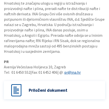
Hrvatskoj te značajnu ulogu u regiji u istraživanju i
proizvodnji nafte i plina, preradi nafte te distribuciji nafte i
naftnih derivata. INA Grupu čini više ovisnih društava u
potpunom ili djelomičnom vlasništvu INA, d.d. Sjedište Grupe
nalazi se u Zagrebu, Hrvatska. U području istraživanja i
proizvodnje nafte i plina, INA danas posluje, osim u
Hrvatskoj, u Angoli i Egiptu. Prerada nafte odvija se u Ininim
rafinerijama nafte; RN Rijeka i RN Sisak, dok se regionalna
maloprodajna mreža sastoji od 495 benzinskih postaja u
Hrvatskoj i u susjednim zemljama.
PR
Avenija Većeslava Holjevca 10, Zagreb
Tel: 01 6450 552|Fax: 01 6452 406| @:
pr@ina.hr
Priloženi dokument