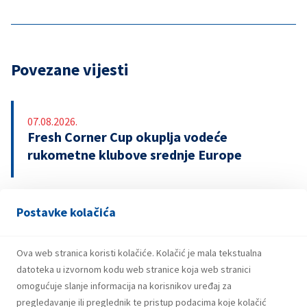
Povezane vijesti
07.08.2026.
Fresh Corner Cup okuplja vodeće
rukometne klubove srednje Europe
Postavke kolačića
29.07.2026.
Snažniji rezultati i investicije INA Grupe u
prvom polugodištu 2026.
Ova web stranica koristi kolačiće. Kolačić je mala tekstualna
datoteka u izvornom kodu web stranice koja web stranici
omogućuje slanje informacija na korisnikov uređaj za
pregledavanje ili preglednik te pristup podacima koje kolačić