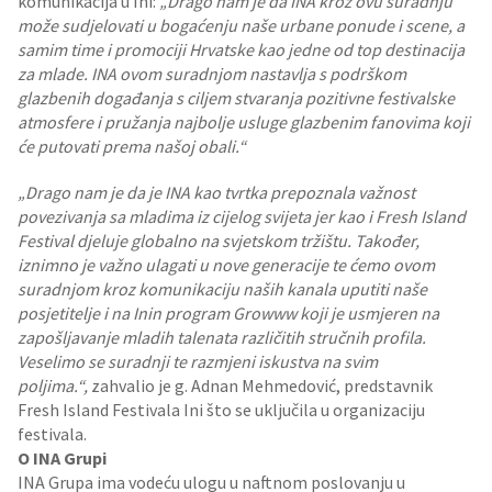
komunikacija u Ini:
„Drago nam je da INA kroz ovu suradnju
može sudjelovati u bogaćenju naše urbane ponude i scene, a
samim time i promociji Hrvatske kao jedne od top destinacija
za mlade. INA ovom suradnjom nastavlja s podrškom
glazbenih događanja s ciljem stvaranja pozitivne festivalske
atmosfere i pružanja najbolje usluge glazbenim fanovima koji
će putovati prema našoj obali.“
„Drago nam je da je INA kao tvrtka prepoznala važnost
povezivanja sa mladima iz cijelog svijeta jer kao i Fresh Island
Festival djeluje globalno na svjetskom tržištu. Također,
iznimno je važno ulagati u nove generacije te ćemo ovom
suradnjom kroz komunikaciju naših kanala uputiti naše
posjetitelje i na Inin program Growww koji je usmjeren na
zapošljavanje mladih talenata različitih stručnih profila.
Veselimo se suradnji te razmjeni iskustva na svim
poljima.“,
zahvalio je g. Adnan Mehmedović, predstavnik
Fresh Island Festivala Ini što se uključila u organizaciju
festivala.
O INA Grupi
INA Grupa ima vodeću ulogu u naftnom poslovanju u