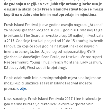
događanja u regiji. Za sve ljubitelje urbane glazbe INA je
osigurala ulaznice za Fresh Island Festival koje se mogu
kupiti na odabranim Ininim maloprodajnim mjestima.
Fresh Island Festival je ove godine osvojio nagradu „Attend“
za najbolji glazbeni događaj u 2016. godini u Hrvatskoj te ga
je britanski The Guardian uvrstio u top 10 najboljih Festivala
u 2017. Godišnje festival posjeti od 10 do 15 tisuća glazbenih
fanova, za koje će i ove godine nastupiti neka od najvećih
imena urbane glazbe. Uz jednog od najpoznatijeg R’n’B
glazbenika današnjice Sean Paula, na festivalu će nastupati
Rae Sremmurd, Young Thug, French Montana, Lady Leshurr,
DJ Jazzy Jeff, Westwood i brojni drugi.
Popis odabranih Ininih maloprodajnih mjesta na kojima se
mogu kupiti ulaznice za Fresh Island Festival možete
pronaći
ovdje
.
Novu suradnju Fresh Island Festivala 2017. i Ine istaknula je
gđa Marina Burazer, direktorica Sektora korporativnih