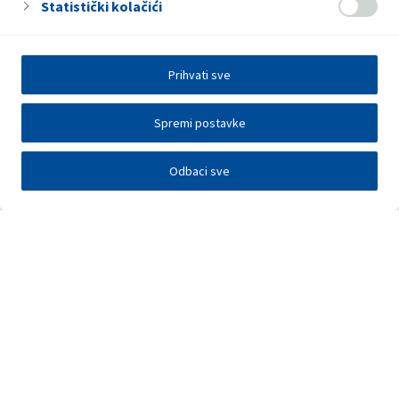
Statistički kolačići
Prihvati sve
Spremi postavke
Odbaci sve
Investitori
Javna nadmetanja
E-poslovanje
Press centar
Kontakt