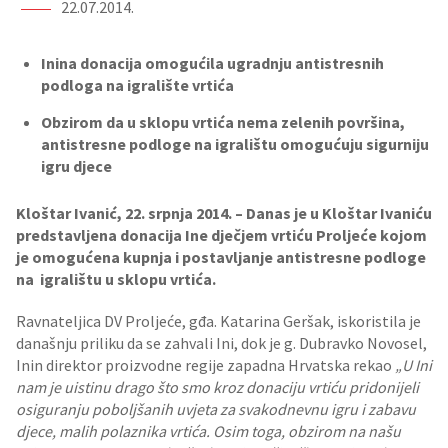
22.07.2014.
Inina donacija omogućila ugradnju antistresnih
podloga na igralište vrtića
Obzirom da u sklopu vrtića nema zelenih površina,
antistresne podloge na igralištu omogućuju sigurniju
igru djece
Kloštar Ivanić, 22. srpnja 2014. – Danas je u Kloštar Ivaniću
predstavljena donacija Ine dječjem vrtiću Proljeće kojom
je omogućena kupnja i postavljanje antistresne podloge
na igralištu u sklopu vrtića.
Ravnateljica DV Proljeće, gđa. Katarina Geršak, iskoristila je
današnju priliku da se zahvali Ini, dok je g. Dubravko Novosel,
Inin direktor proizvodne regije zapadna Hrvatska rekao
„U Ini
nam je uistinu drago što smo kroz donaciju vrtiću pridonijeli
osiguranju poboljšanih uvjeta za svakodnevnu igru i zabavu
djece, malih polaznika vrtića. Osim toga, obzirom na našu