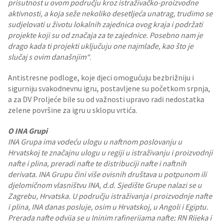
prisutnost u ovom području kroz istraživačko-proizvodne
aktivnosti, a koja seže nekoliko desetljeća unatrag, trudimo se
sudjelovati u životu lokalnih zajednica ovog kraja i podržati
projekte koji su od značaja za te zajednice. Posebno nam je
drago kada ti projekti uključuju one najmlađe, kao što je
slučaj s ovim današnjim“
.
Antistresne podloge, koje djeci omogućuju bezbrižniju i
sigurniju svakodnevnu igru, postavljene su početkom srpnja,
a za DV Proljeće bile su od važnosti upravo radi nedostatka
zelene površine za igru u sklopu vrtića.
O INA Grupi
INA Grupa ima vodeću ulogu u naftnom poslovanju u
Hrvatskoj te značajnu ulogu u regiji u istraživanju i proizvodnji
nafte i plina, preradi nafte te distribuciji nafte i naftnih
derivata. INA Grupu čini više ovisnih društava u potpunom ili
djelomičnom vlasništvu INA, d.d. Sjedište Grupe nalazi se u
Zagrebu, Hrvatska. U području istraživanja i proizvodnje nafte
i plina, INA danas posluje, osim u Hrvatskoj, u Angoli i Egiptu.
Prerada nafte odvija se u Ininim rafinerijama nafte; RN Rijeka i