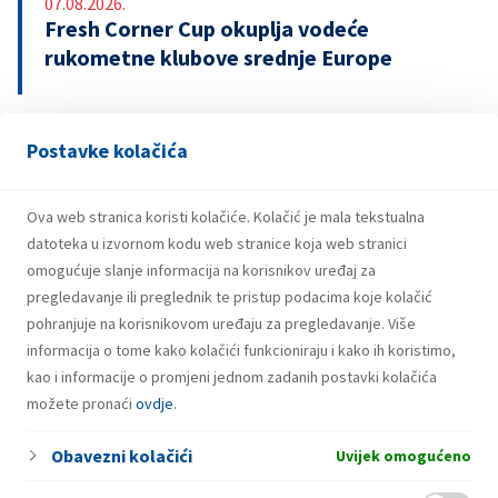
07.08.2026.
Fresh Corner Cup okuplja vodeće
rukometne klubove srednje Europe
Postavke kolačića
29.07.2026.
Snažniji rezultati i investicije INA Grupe u
prvom polugodištu 2026.
Ova web stranica koristi kolačiće. Kolačić je mala tekstualna
datoteka u izvornom kodu web stranice koja web stranici
omogućuje slanje informacija na korisnikov uređaj za
pregledavanje ili preglednik te pristup podacima koje kolačić
pohranjuje na korisnikovom uređaju za pregledavanje. Više
informacija o tome kako kolačići funkcioniraju i kako ih koristimo,
kao i informacije o promjeni jednom zadanih postavki kolačića
možete pronaći
ovdje
.
Obavezni kolačići
Uvijek omogućeno