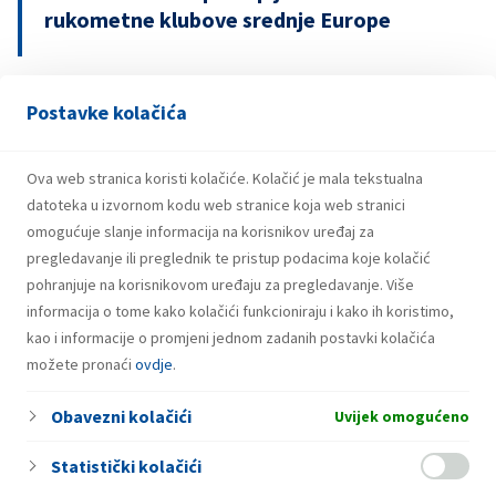
rukometne klubove srednje Europe
Postavke kolačića
29.07.2026.
Snažniji rezultati i investicije INA Grupe u
prvom polugodištu 2026.
Ova web stranica koristi kolačiće. Kolačić je mala tekstualna
datoteka u izvornom kodu web stranice koja web stranici
omogućuje slanje informacija na korisnikov uređaj za
pregledavanje ili preglednik te pristup podacima koje kolačić
pohranjuje na korisnikovom uređaju za pregledavanje. Više
informacija o tome kako kolačići funkcioniraju i kako ih koristimo,
kao i informacije o promjeni jednom zadanih postavki kolačića
možete pronaći
ovdje
.
Obavezni kolačići
Uvijek omogućeno
Statistički kolačići