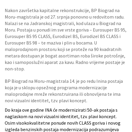
Nakon završetka kapitalne rekonstrukcije, BP Biograd na
Moru-magistrala je od 27. srpnja ponovno u redovitom radu.
Nalazi se na Jadranskoj magistrali, kod ulaza u Biograd na
Moru. Postaja u ponudi im sve vrste goriva – Eurosuper BS 95,
Eurosuper BS 95 CLASS, Eurodizel BS, Eurodizel BS CLASS i
Eurosuper BS 98 – te maziva i plin u bocama. U
maloprodajnom prostoru koji se proteže na 90 kvadratnih
metara dostupan je bogat asortiman roba široke potrošnje,
kao i samoposlužni aparat za kavu. Radno vrijeme postaje je
non-stop.
BP Biograd na Moru-magistrala 14. je po redu Inina postaja
koja je u sklopu opsežnog programa modernizacije
maloprodajne mreže rekonstruirana ili obnovljena te ima
novi vizualni identitet, tzv. plavi koncept.
Do kraja ove godine INA će modernizirati 50-ak postaja s
naglaskom na novi vizualni identitet, tzv. plavi koncept.
Osim visokokvalitetne ponude novih CLASS goriva i novog
izgleda benzinskih postaja modernizacija podrazumijeva