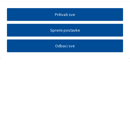
Prihvati sve
Spremi postavke
Odbaci sve
Investitori
Javna nadmetanja
E-poslovanje
Press centar
Kontakt