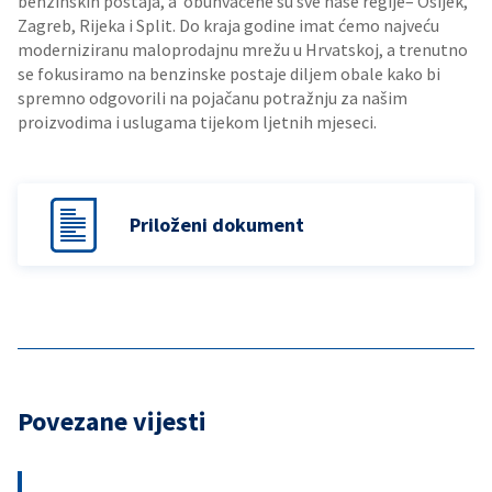
benzinskih postaja, a obuhvaćene su sve naše regije– Osijek,
Zagreb, Rijeka i Split. Do kraja godine imat ćemo najveću
moderniziranu maloprodajnu mrežu u Hrvatskoj, a trenutno
se fokusiramo na benzinske postaje diljem obale kako bi
spremno odgovorili na pojačanu potražnju za našim
proizvodima i uslugama tijekom ljetnih mjeseci.
Priloženi dokument
Povezane vijesti