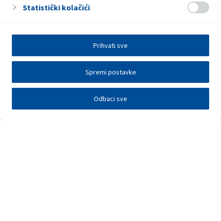
Statistički kolačići
Prihvati sve
Spremi postavke
Odbaci sve
Investitori
Javna nadmetanja
E-poslovanje
Press centar
Kontakt