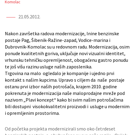
Komolac
21.05.2012.
Nakon završetka radova modernizacije, Inine benzinske
postaje Pag, Šibenik-Ražine-zapad, Vodice-marina i
Dubrovnik-Komolac su u redovnom radu. Modernizacija, osim
ponude kvalitetnih goriva, uključuje novi vizualni identitet,
vrhunsku tehničku opremljenost, obogaćenu gastro ponudu
te još višu razinu usluge naših zaposlenika.
Trgovina na malo ogledalo je kompanije i ujedno prvi
kontakt s našim kupcima. Upravo s ciljem da naše postaje
ostanu prvi izbor naših potrošača, krajem 2010. godine
pokrenuta je modernizacija naše maloprodajne mreže pod
nazivom „Plavi koncept“ kako bi svim našim potrošačima
bili dostupni visokokvalitetni proizvodi i usluge u modernim
i opremljenim prostorima.
Od početka projekta modernizirali smo oko četrdeset