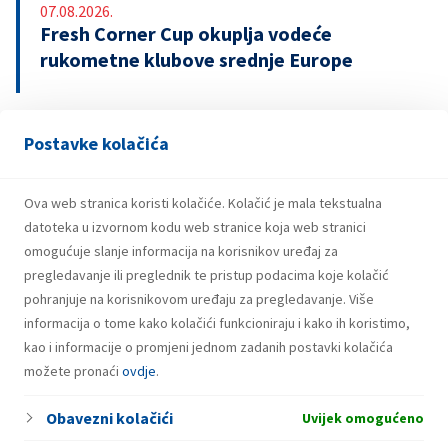
07.08.2026.
Fresh Corner Cup okuplja vodeće
rukometne klubove srednje Europe
Postavke kolačića
29.07.2026.
Snažniji rezultati i investicije INA Grupe u
prvom polugodištu 2026.
Ova web stranica koristi kolačiće. Kolačić je mala tekstualna
datoteka u izvornom kodu web stranice koja web stranici
omogućuje slanje informacija na korisnikov uređaj za
pregledavanje ili preglednik te pristup podacima koje kolačić
pohranjuje na korisnikovom uređaju za pregledavanje. Više
informacija o tome kako kolačići funkcioniraju i kako ih koristimo,
kao i informacije o promjeni jednom zadanih postavki kolačića
možete pronaći
ovdje
.
Obavezni kolačići
Uvijek omogućeno