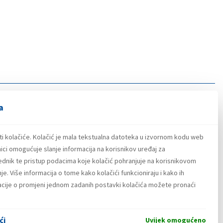
a
ti kolačiće. Kolačić je mala tekstualna datoteka u izvornom kodu web
ici omogućuje slanje informacija na korisnikov uređaj za
lednik te pristup podacima koje kolačić pohranjuje na korisnikovom
e. Više informacija o tome kako kolačići funkcioniraju i kako ih
macije o promjeni jednom zadanih postavki kolačića možete pronaći
ći
Uvijek omogućeno