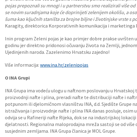
pojas prepoznali su mnogi i u partnerstvu smo realizirali više od
se novim suradnjama koje će doprinijeti zelenijem okolišu, a oso
šuma kao ključnih staništa za brojne biljne i životinjske vrste s 
Karagity, direktorica Korporativnih komunikacija i marketinga 
Inin program Zeleni pojas je kao primjer dobre prakse uvršten 
godinu jer direktno pridonosi očuvanju života na Zemlji, jednom
Ujedinjenih naroda. Zazelenimo Hrvatsku zajedno!
Više informacija:
www.ina.hr/zelenipojas
O INA Grupi
INA Grupa ima vodeću ulogu u naftnom poslovanju u Hrvatskoj te 
proizvodnji nafte i plina, preradi nafte te distribuciji nafte i naf
potpunom ili djelomičnom vlasništvu INA, d.d. Sjedište Grupe na
istraživanja i proizvodnje nafte i plina INA danas posluje, osim u
odvija se u Rafineriji nafte Rijeka, dok se na industrijskoj lokacij
djelatnosti. Regionalna maloprodajna mreža sastoji se od više 
susjednim zemljama. INA Grupa članica je MOL Grupe.