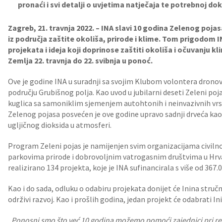
pronaći i svi detalji o uvjetima natječaja te potrebnoj do
Zagreb, 21. travnja 2022. – INA slavi 10 godina Zelenog poj
iz područja zaštite okoliša, prirode i klime. Tom prigodom I
projekata i ideja koji doprinose zaštiti okoliša i očuvanju k
Zemlja 22. travnja do 22. svibnja u ponoć.
Ove je godine INA u suradnji sa svojim Klubom volontera drono
području Grubišnog polja. Kao uvod u jubilarni deseti Zeleni poj
kuglica sa samoniklim sjemenjem autohtonih i neinvazivnih vr
Zelenog pojasa posvećen je ove godine upravo sadnji drveća k
ugljičnog dioksida u atmosferi.
Program Zeleni pojas je namijenjen svim organizacijama civiln
parkovima prirode i dobrovoljnim vatrogasnim društvima u Hrvat
realizirano 134 projekta, koje je INA sufinancirala s više od 367
Kao i do sada, odluku o odabiru projekata donijet će Inina stručna
održivi razvoj. Kao i prošlih godina, jedan projekt će odabrati I
„Ponosni smo što već 10 godina možemo pomoći zajednici pri real