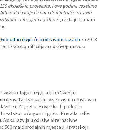
 130 ekoloških projekata. I ove godine veselimo
bito onima koje će nam donijeti više zdravih
pozitivnim utjecajem na klimu“,
rekla je Tamara
Ine.
u
Globalno izvješće o održivom razvoju
za 2018.
 od 17 Globalnih ciljeva održivog razvoja
važnu ulogu u regiji u istraživanju i
tnih derivata. Tvrtku čini više ovisnih društava u
lazi se u Zagrebu, Hrvatska. U području
 Hrvatskoj, u Angoli i Egiptu. Prerada nafte
i u Sisku razvijaju održive alternativne
od 500 maloprodajnih mjesta u Hrvatskoj i