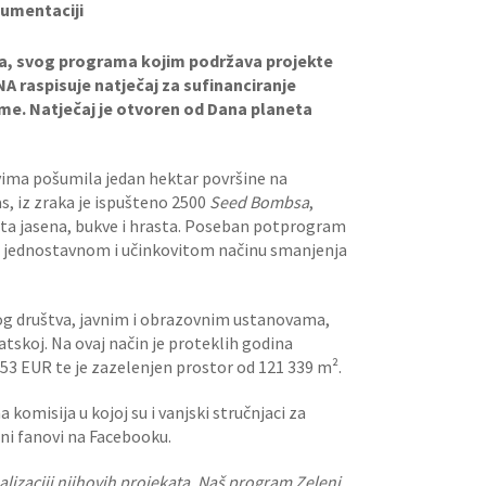
kumentaciji
asa, svog programa kojim podržava projekte
NA raspisuje natječaj za sufinanciranje
lime. Natječaj je otvoren od Dana planeta
vima pošumila jedan hektar površine na
as, iz zraka je ispušteno 2500
Seed Bombsa
,
sta jasena, bukve i hrasta. Poseban potprogram
ao jednostavnom i učinkovitom načinu smanjenja
og društva, javnim i obrazovnim ustanovama,
skoj. Na ovaj način je proteklih godina
.053 EUR te je zazelenjen prostor od 121 339 m².
 komisija u kojoj su i vanjski stručnjaci za
nini fanovi na Facebooku.
izaciji njihovih projekata. Naš program Zeleni