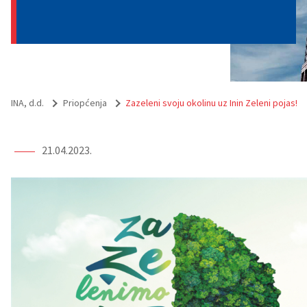
INA, d.d.
Priopćenja
Zazeleni svoju okolinu uz Inin Zeleni pojas!
21.04.2023.