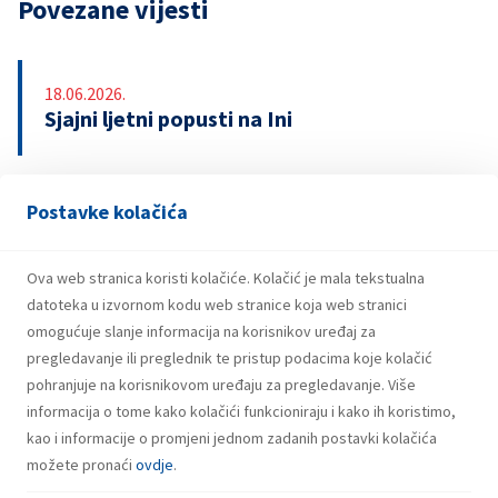
Povezane vijesti
18.06.2026.
Sjajni ljetni popusti na Ini
Postavke kolačića
13.04.2026.
INA upozorava na lažnu nagradnu igru s
bonovima za gorivo
Ova web stranica koristi kolačiće. Kolačić je mala tekstualna
datoteka u izvornom kodu web stranice koja web stranici
omogućuje slanje informacija na korisnikov uređaj za
pregledavanje ili preglednik te pristup podacima koje kolačić
pohranjuje na korisnikovom uređaju za pregledavanje. Više
informacija o tome kako kolačići funkcioniraju i kako ih koristimo,
kao i informacije o promjeni jednom zadanih postavki kolačića
možete pronaći
ovdje
.