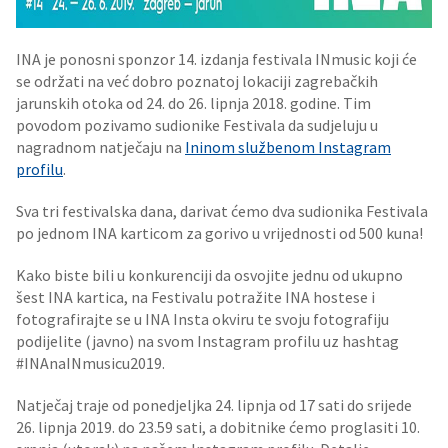
INA je ponosni sponzor 14. izdanja festivala INmusic koji će
se održati na već dobro poznatoj lokaciji zagrebačkih
jarunskih otoka od 24. do 26. lipnja 2018. godine. Tim
povodom pozivamo sudionike Festivala da sudjeluju u
nagradnom natječaju na
Ininom službenom Instagram
profilu
.
Sva tri festivalska dana, darivat ćemo dva sudionika Festivala
po jednom INA karticom za gorivo u vrijednosti od 500 kuna!
Kako biste bili u konkurenciji da osvojite jednu od ukupno
šest INA kartica, na Festivalu potražite INA hostese i
fotografirajte se u INA Insta okviru te svoju fotografiju
podijelite (javno) na svom Instagram profilu uz hashtag
#INAnaINmusicu2019.
Natječaj traje od ponedjeljka 24. lipnja od 17 sati do srijede
26. lipnja 2019. do 23.59 sati, a dobitnike ćemo proglasiti 10.