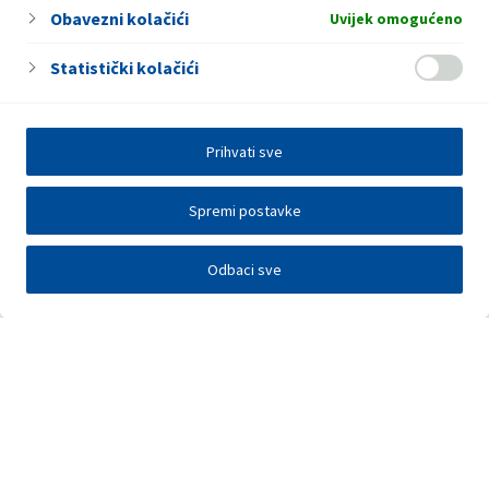
Obavezni kolačići
Uvijek omogućeno
Statistički kolačići
Prihvati sve
Spremi postavke
Odbaci sve
Investitori
Javna nadmetanja
E-poslovanje
Press centar