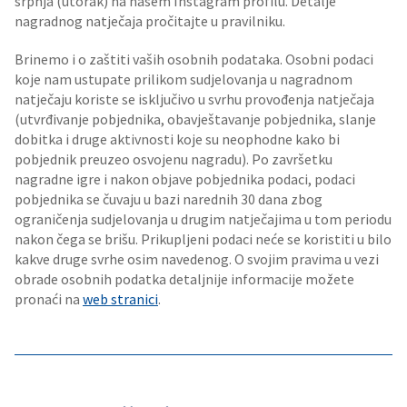
srpnja (utorak) na našem Instagram profilu. Detalje
nagradnog natječaja pročitajte u pravilniku.
Brinemo i o zaštiti vaših osobnih podataka. Osobni podaci
koje nam ustupate prilikom sudjelovanja u nagradnom
natječaju koriste se isključivo u svrhu provođenja natječaja
(utvrđivanje pobjednika, obavještavanje pobjednika, slanje
dobitka i druge aktivnosti koje su neophodne kako bi
pobjednik preuzeo osvojenu nagradu). Po završetku
nagradne igre i nakon objave pobjednika podaci, podaci
pobjednika se čuvaju u bazi narednih 30 dana zbog
ograničenja sudjelovanja u drugim natječajima u tom periodu
nakon čega se brišu. Prikupljeni podaci neće se koristiti u bilo
kakve druge svrhe osim navedenog. O svojim pravima u vezi
obrade osobnih podatka detaljnije informacije možete
pronaći na
web stranici
.