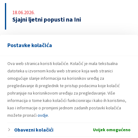
18.06.2026.
Sjajni ljetni popusti na Ini
Postavke kolačića
13.04.2026.
INA upozorava na lažnu nagradnu igru s
bonovima za gorivo
Ova web stranica koristi kolačiće. Kolačić je mala tekstualna
datoteka u izvornom kodu web stranice koja web stranici
omogućuje slanje informacija na korisnikov uređaj za
pregledavanje ili preglednik te pristup podacima koje kolačić
pohranjuje na korisnikovom uređaju za pregledavanje. Više
informacija o tome kako kolačići funkcioniraju i kako ih koristimo,
kao i informacije o promjeni jednom zadanih postavki kolačića
možete pronaći
ovdje
.
Obavezni kolačići
Uvijek omogućeno