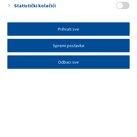
Statistički kolačići
Prihvati sve
Spremi postavke
Odbaci sve
Investitori
Javna nadmetanja
E-poslovanje
Press centar
Kontakt