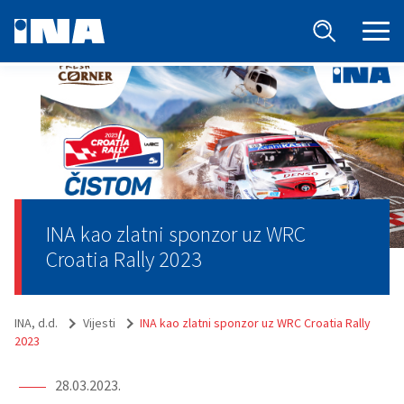
INA kao zlatni sponzor uz WRC
Croatia Rally 2023
INA, d.d.
Vijesti
INA kao zlatni sponzor uz WRC Croatia Rally
2023
28.03.2023.