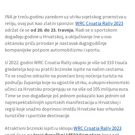
INA je treću godinu zaredom uz utrku svjetskog prvenstva u
reliju, ovaj put kao zlatni sponzor.
WRC Croatia Rally 2023
održat će se
od 20. do 23. travnja.
Radi se o sportskom
događaju godine u Hrvatskoj, a uključivanje Ine u ovu
oktansku priču prirodan je nastavak dugogodišnje
kompanijske potpore automobilizmu i sportu.
U 2022. godini WRC Croatia Rally okupio je više od 310 tisuća
gledatelja koji su pratili brzinske ispite na našim cestama.
To se snažno odrazilo na povećani broj noćenja turista na
području županija koje su ugostile utrku, a ukupni ekonomski
učinci za Hrvatsku procjenjuju se na više od 105 milijuna eura.
Time se ovo događanje još jednom pokazalo kao jednim od
najrespektabilnijih sportskih manifestacija u Hrvatskoj i
regiji koje snažno doprinosi imidžu Hrvatske kao vrhunske
turističke i sportske destinacije.
Atraktivni brzinski ispiti u sklopu
WRC Croatia Rally 2023
vozit će se na
trasi dugačkoj 1650 kilometara
kroz pet