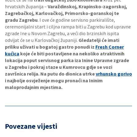
hrvatskih županija –
Varaždinskoj, Krapinsko-zagorskoj,
Zagrebačkoj, Karlovačkoj, Primorsko-goranskoj te
gradu Zagrebu
. I ove će godine servisno parkiralište,
ceremonijalni start i ciljna rampa biti u Zagrebu kod upravne
zgrade Ine u Novom Zagrebu, a veći dio brzinskih ispita
odvijat će se u Karlovačkoj županiji.
Gledatelji će imati
priliku uživati u bogatoj gastro ponudi iz
Fresh Corner
kućica
koje će biti postavljene na nekoliko atraktivnih
lokacija poput servisnog parka iza Inine Upravne zgrade
u Zagrebu i pokraj staze u Kumrovcu gdje se vozi
završnica relija. Na putu do dionica utrke
vrhunsko gorivo
i najbolje osvježenje mogu pronaći na Ininim
maloprodajnim mjestima.
Povezane vijesti