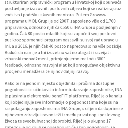
strukturiran pripravnički program u Hrvatskoj koji obuhvaća
postavljanje izazovnih poslovnih ciljeva koji se realiziraju uz
vodstvo i podršku iskusnih mentora. Putem Growww
programa u MOL Grupi je od 2007. zaposleno više od 1.700
pripravnika, odnosno njih čak 550 u INA Grupi u posljednjih 7
godina. Čak 80 posto mladih koji su započeli svoj poslovni
put kroz spomenuti program nastavili su svoj rad upravo u
Ini, a u 2016. je njih čak 40 posto napredovalo na više pozicije.
Budući da nam je u Ini izuzetno važno ulagati i razvijati
vrhunski menadžment, primjenjujemo metodu 360°
feedback, odnosno razvojni alat koji omogućava objektivnu
procjenu menadžera te njihov daljnji razvoj.
Kako bi na jednom mjestu objedinila i proširila dostupne
pogodnosti te učinkovito informirala svoje zaposlenike, INA
je plasirala elektronsku beneFIT platformu. Riječ je o kanalu
koji objedinjuje sve informacije o pogodnostima koje su na
raspolaganju zaposlenicima INA Grupe, s ciljem da doprinese
njihovom zdravlju i ravnoteži između privatnog i poslovnog
života te sveobuhvatnoj dobrobiti. Riječ je o ukupno 17
kategorija od kojih se posebno ističe skup pogodnosti za