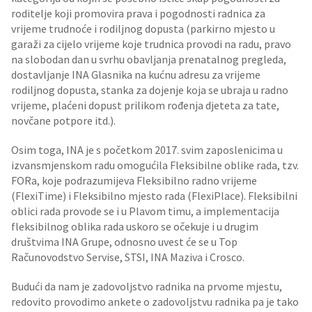
roditelje koji promovira prava i pogodnosti radnica za
vrijeme trudnoće i rodiljnog dopusta (parkirno mjesto u
garaži za cijelo vrijeme koje trudnica provodi na radu, pravo
na slobodan dan u svrhu obavljanja prenatalnog pregleda,
dostavljanje INA Glasnika na kućnu adresu za vrijeme
rodiljnog dopusta, stanka za dojenje koja se ubraja u radno
vrijeme, plaćeni dopust prilikom rođenja djeteta za tate,
novčane potpore itd.).
Osim toga, INA je s početkom 2017. svim zaposlenicima u
izvansmjenskom radu omogućila Fleksibilne oblike rada, tzv.
FORa, koje podrazumijeva Fleksibilno radno vrijeme
(FlexiTime) i Fleksibilno mjesto rada (FlexiPlace). Fleksibilni
oblici rada provode se i u Plavom timu, a implementacija
fleksibilnog oblika rada uskoro se očekuje i u drugim
društvima INA Grupe, odnosno uvest će se u Top
Računovodstvo Servise, STSI, INA Maziva i Crosco.
Budući da nam je zadovoljstvo radnika na prvome mjestu,
redovito provodimo ankete o zadovoljstvu radnika pa je tako