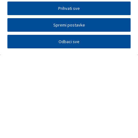
Prihvati sve
Spremi postavke
Odbaci sve
Investitori
Javna nadmetanja
E-poslovanje
Press centar
Kontakt
•