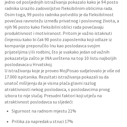
jedno od posljednjih istraživanja pokazalo kako je 94 posto
radnika izrazilo zadovoljstvo fleksibilnim oblicima rada.
Osim toga, 99 posto radnika potvrdilo je da fleksibilnost
povećava ravnotežu između privatnog i poslovnog života, a
njih 96 posto kako fleksibilni oblici rada povećavaju
produktivnost i motiviranost. Pritom je važno istaknuti
činjenicu kako bi čak 90 posto zaposlenika koji odlaze iz
kompanije preporučilo Inu kao poslodavca svojim
prijateljima i/ili rodbini, što je svakako jedan od važnih
pokazatelja zašto je INA uvrštena na top 10 listu najboljih
poslodavaca u Hrvatskoj.
U istraživanju koje je proveo MojPosao sudjelovalo je više od
17.000 ispitanika. Rezultati istraživanja pokazali su da
unatoč mišljenju da je visina plaća glavni razlog
atraktivnosti nekog poslodavca, s poslodavcima prvog
izbora to nije slučaj. Presudni faktori koji utječu na
atraktivnost poslodavca su sljedeći:
Sigurnost na radnom mjestu 21%
Prilika za napredak u struci 17%