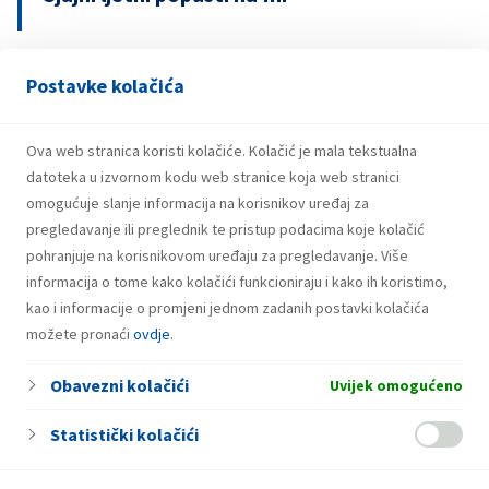
Postavke kolačića
13.04.2026.
INA upozorava na lažnu nagradnu igru s
bonovima za gorivo
Ova web stranica koristi kolačiće. Kolačić je mala tekstualna
datoteka u izvornom kodu web stranice koja web stranici
omogućuje slanje informacija na korisnikov uređaj za
pregledavanje ili preglednik te pristup podacima koje kolačić
pohranjuje na korisnikovom uređaju za pregledavanje. Više
informacija o tome kako kolačići funkcioniraju i kako ih koristimo,
kao i informacije o promjeni jednom zadanih postavki kolačića
možete pronaći
ovdje
.
Obavezni kolačići
Uvijek omogućeno
Statistički kolačići