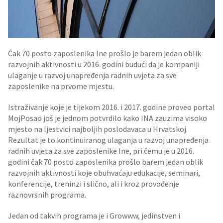
Čak 70 posto zaposlenika Ine prošlo je barem jedan oblik
razvojnih aktivnosti u 2016. godini budući da je kompaniji
ulaganje u razvoj unapređenja radnih uvjeta za sve
zaposlenike na prvome mjestu.
Istraživanje koje je tijekom 2016. i 2017. godine proveo portal
MojPosao još je jednom potvrdilo kako INA zauzima visoko
mjesto na ljestvici najboljih poslodavaca u Hrvatskoj.
Rezultat je to kontinuiranog ulaganja u razvoj unapređenja
radnih uvjeta za sve zaposlenike Ine, pri čemu je u 2016.
godini čak 70 posto zaposlenika prošlo barem jedan oblik
razvojnih aktivnosti koje obuhvaćaju edukacije, seminari,
konferencije, treninzi i slično, ali i kroz provođenje
raznovrsnih programa.
Jedan od takvih programa je i Growww, jedinstven i