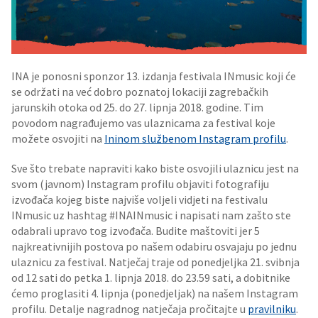
INA je ponosni sponzor 13. izdanja festivala INmusic koji će
se održati na već dobro poznatoj lokaciji zagrebačkih
jarunskih otoka od 25. do 27. lipnja 2018. godine. Tim
povodom nagrađujemo vas ulaznicama za festival koje
možete osvojiti na
Ininom službenom Instagram profilu
.
Sve što trebate napraviti kako biste osvojili ulaznicu jest na
svom (javnom) Instagram profilu objaviti fotografiju
izvođača kojeg biste najviše voljeli vidjeti na festivalu
INmusic uz hashtag #INAINmusic i napisati nam zašto ste
odabrali upravo tog izvođača. Budite maštoviti jer 5
najkreativnijih postova po našem odabiru osvajaju po jednu
ulaznicu za festival. Natječaj traje od ponedjeljka 21. svibnja
od 12 sati do petka 1. lipnja 2018. do 23.59 sati, a dobitnike
ćemo proglasiti 4. lipnja (ponedjeljak) na našem Instagram
profilu. Detalje nagradnog natječaja pročitajte u
pravilniku
.