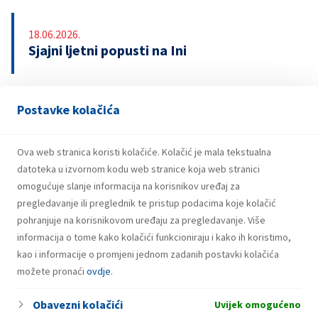
18.06.2026.
Sjajni ljetni popusti na Ini
Postavke kolačića
13.04.2026.
INA upozorava na lažnu nagradnu igru s
bonovima za gorivo
Ova web stranica koristi kolačiće. Kolačić je mala tekstualna
datoteka u izvornom kodu web stranice koja web stranici
omogućuje slanje informacija na korisnikov uređaj za
pregledavanje ili preglednik te pristup podacima koje kolačić
pohranjuje na korisnikovom uređaju za pregledavanje. Više
informacija o tome kako kolačići funkcioniraju i kako ih koristimo,
kao i informacije o promjeni jednom zadanih postavki kolačića
možete pronaći
ovdje
.
Obavezni kolačići
Uvijek omogućeno