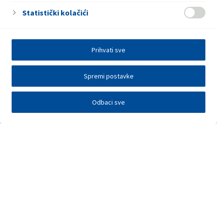
Statistički kolačići
Prihvati sve
Spremi postavke
Odbaci sve
Investitori
Javna nadmetanja
E-poslovanje
Press centar
Kontakt