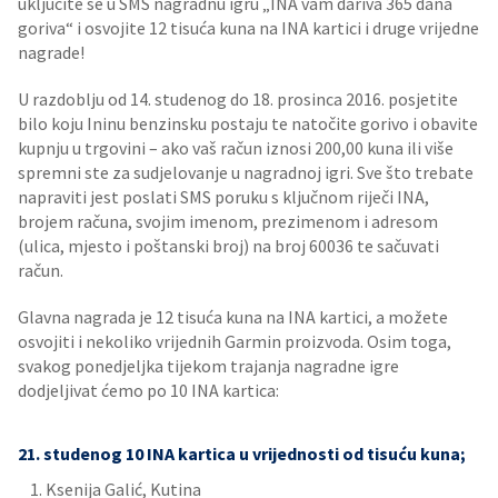
uključite se u SMS nagradnu igru „INA vam dariva 365 dana
goriva“ i osvojite 12 tisuća kuna na INA kartici i druge vrijedne
nagrade!
U razdoblju od 14. studenog do 18. prosinca 2016. posjetite
bilo koju Ininu benzinsku postaju te natočite gorivo i obavite
kupnju u trgovini – ako vaš račun iznosi 200,00 kuna ili više
spremni ste za sudjelovanje u nagradnoj igri. Sve što trebate
napraviti jest poslati SMS poruku s ključnom riječi INA,
brojem računa, svojim imenom, prezimenom i adresom
(ulica, mjesto i poštanski broj) na broj 60036 te sačuvati
račun.
Glavna nagrada je 12 tisuća kuna na INA kartici, a možete
osvojiti i nekoliko vrijednih Garmin proizvoda. Osim toga,
svakog ponedjeljka tijekom trajanja nagradne igre
dodjeljivat ćemo po 10 INA kartica:
21. studenog 10 INA kartica u vrijednosti od tisuću kuna;
Ksenija Galić, Kutina