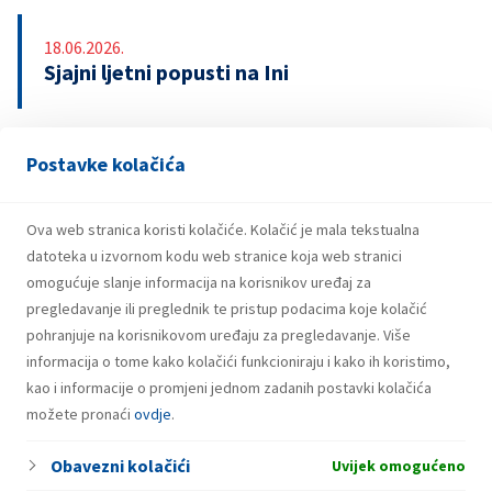
18.06.2026.
Sjajni ljetni popusti na Ini
Postavke kolačića
13.04.2026.
INA upozorava na lažnu nagradnu igru s
bonovima za gorivo
Ova web stranica koristi kolačiće. Kolačić je mala tekstualna
datoteka u izvornom kodu web stranice koja web stranici
omogućuje slanje informacija na korisnikov uređaj za
pregledavanje ili preglednik te pristup podacima koje kolačić
pohranjuje na korisnikovom uređaju za pregledavanje. Više
informacija o tome kako kolačići funkcioniraju i kako ih koristimo,
kao i informacije o promjeni jednom zadanih postavki kolačića
možete pronaći
ovdje
.
Obavezni kolačići
Uvijek omogućeno