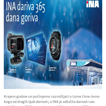
Krajem godine svi počinjemo razmišljati o tome čime ćemo
koga od dragih ljudi darivati, a INA je odlučila darivati vas: