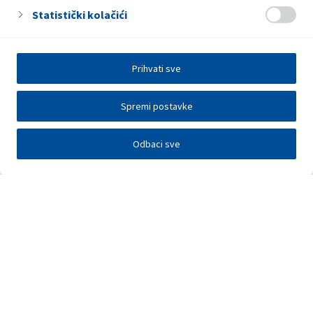
Statistički kolačići
Prihvati sve
Spremi postavke
Odbaci sve
Investitori
Javna nadmetanja
E-poslovanje
Press centar
Kontakt