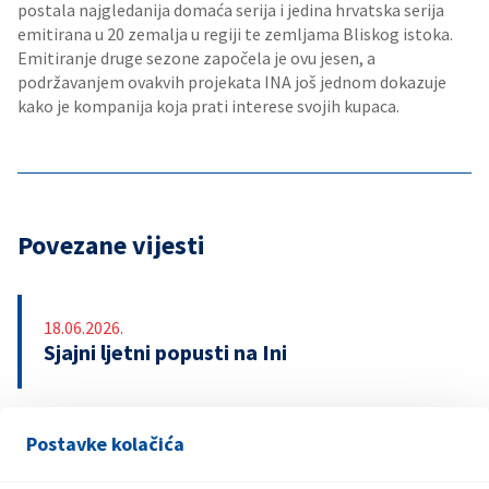
postala najgledanija domaća serija i jedina hrvatska serija
emitirana u 20 zemalja u regiji te zemljama Bliskog istoka.
Emitiranje druge sezone započela je ovu jesen, a
podržavanjem ovakvih projekata INA još jednom dokazuje
kako je kompanija koja prati interese svojih kupaca.
Povezane vijesti
18.06.2026.
Sjajni ljetni popusti na Ini
Postavke kolačića
13.04.2026.
INA upozorava na lažnu nagradnu igru s