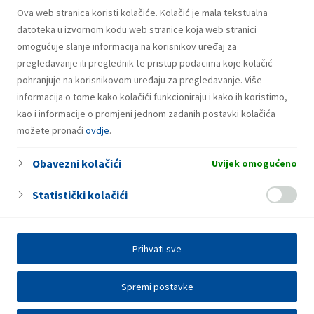
bonovima za gorivo
Ova web stranica koristi kolačiće. Kolačić je mala tekstualna
datoteka u izvornom kodu web stranice koja web stranici
omogućuje slanje informacija na korisnikov uređaj za
pregledavanje ili preglednik te pristup podacima koje kolačić
pohranjuje na korisnikovom uređaju za pregledavanje. Više
informacija o tome kako kolačići funkcioniraju i kako ih koristimo,
kao i informacije o promjeni jednom zadanih postavki kolačića
možete pronaći
ovdje
.
Obavezni kolačići
Uvijek omogućeno
Statistički kolačići
Prihvati sve
Spremi postavke