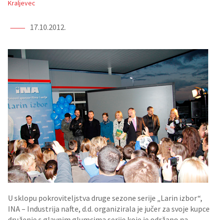
Kraljevec
17.10.2012.
U sklopu pokroviteljstva druge sezone serije „Larin izbor“,
INA – Industrija nafte, d.d. organizirala je jučer za svoje kupce
druženje s glavnim glumcima serije koje je održano na