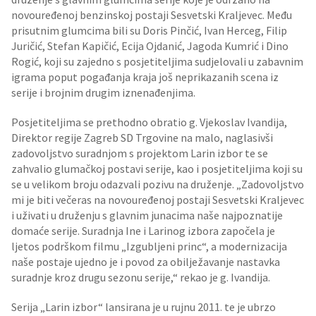
novouređenoj benzinskoj postaji Sesvetski Kraljevec. Među
prisutnim glumcima bili su Doris Pinčić, Ivan Herceg, Filip
Juričić, Stefan Kapičić, Ecija Ojdanić, Jagoda Kumrić i Dino
Rogić, koji su zajedno s posjetiteljima sudjelovali u zabavnim
igrama poput pogađanja kraja još neprikazanih scena iz
serije i brojnim drugim iznenađenjima.
Posjetiteljima se prethodno obratio g. Vjekoslav Ivandija,
Direktor regije Zagreb SD Trgovine na malo, naglasivši
zadovoljstvo suradnjom s projektom Larin izbor te se
zahvalio glumačkoj postavi serije, kao i posjetiteljima koji su
se u velikom broju odazvali pozivu na druženje. „Zadovoljstvo
mi je biti večeras na novouređenoj postaji Sesvetski Kraljevec
i uživati u druženju s glavnim junacima naše najpoznatije
domaće serije. Suradnja Ine i Larinog izbora započela je
ljetos podrškom filmu „Izgubljeni princ“, a modernizacija
naše postaje ujedno je i povod za obilježavanje nastavka
suradnje kroz drugu sezonu serije,“ rekao je g. Ivandija.
Serija „Larin izbor“ lansirana je u rujnu 2011. te je ubrzo