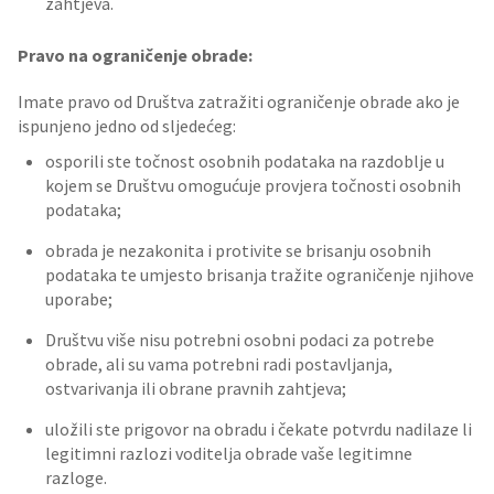
zahtjeva.
Pravo na ograničenje obrade:
Imate pravo od Društva zatražiti ograničenje obrade ako je
ispunjeno jedno od sljedećeg:
osporili ste točnost osobnih podataka na razdoblje u
kojem se Društvu omogućuje provjera točnosti osobnih
podataka;
obrada je nezakonita i protivite se brisanju osobnih
podataka te umjesto brisanja tražite ograničenje njihove
uporabe;
Društvu više nisu potrebni osobni podaci za potrebe
obrade, ali su vama potrebni radi postavljanja,
ostvarivanja ili obrane pravnih zahtjeva;
uložili ste prigovor na obradu i čekate potvrdu nadilaze li
legitimni razlozi voditelja obrade vaše legitimne
razloge.