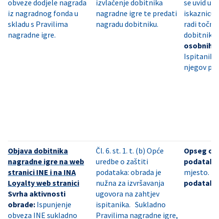
obveze dodjele nagrada
izvlačenje dobitnika
se uvid u 
iz nagradnog fonda u
nagradne igre te predati
iskaznicu 
skladu s Pravilima
nagradu dobitniku.
radi točne 
nagradne igre.
dobitnik
osobnih 
Ispitanik,
njegov pu
Objava dobitnika
Čl. 6. st. 1. t. (b) Opće
Opseg os
nagradne igre na web
uredbe o zaštiti
podataka
stranici INE i na INA
podataka: obrada je
mjesto.
I
Loyalty web stranici
nužna za izvršavanja
podataka
Svrha aktivnosti
ugovora na zahtjev
obrade:
Ispunjenje
ispitanika. Sukladno
obveza INE sukladno
Pravilima nagradne igre,