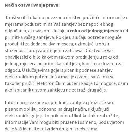
Način ostvarivanja prava:
Društvo ili Lokalno povezano društvo pružit će informacije o
mjerama poduzetim na Vaš zahtjev bez nepotrebnog
odgađanja, a u svakom slučaju
u roku od jednog mjeseca
od
primitka vašeg zahtjeva. Rok je u slučaju potrebe moguće
produljiti za dodatna dva mjeseca, uzimajući u obzir
složenost i broj zaprimljenih zahtjeva. Društvo će Vas
obavijestiti o bilo kakvom takvom produljenju u roku od
jednog mjeseca od primitka zahtjeva, kao i o razlozima za
odgodu. U slučajevima gdje ispitanik podnese zahtjev
elektroničkim putem, informacije o zahtjevu će mu se
također pružiti elektroničkim putem kad je to moguće, osim
ako ispitanik u svom zahtjevu ne zatraži drugačije.
Informacije vezane uz predmet zahtjeva pružit će se u
pisanom obliku, odnosno na drugi način, uključujući
elektronički gdje je to prikladno. Ukoliko tako zatražite,
informacije Vam mogu biti pružene i usmeno, pod uvjetom
da je Vaš identitet utvrđen drugim sredstvima.