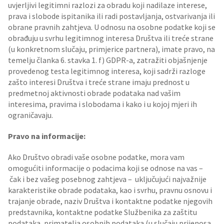
uvjerljivi legitimni razlozi za obradu koji nadilaze interese,
prava i slobode ispitanika ili radi postavljanja, ostvarivanja ili
obrane pravnih zahtjeva. U odnosu na osobne podatke koji se
obrađuju u svrhu legitimnog interesa Društva ili treće strane
(u konkretnom slučaju, primjerice partnera), imate pravo, na
temelju članka 6. stavka 1. f) GDPR-a, zatražiti objašnjenje
provedenog testa legitimnog interesa, koji sadrži razloge
zašto interesi Društva i treće strane imaju prednost u
predmetnoj aktivnosti obrade podataka nad vašim
interesima, pravima i slobodama i kako i u kojoj mjeri ih
ograničavaju.
Pravo na informacije:
Ako Društvo obradi vaše osobne podatke, mora vam
omogućiti informacije o podacima koji se odnose na vas –
čak i bez vašeg posebnog zahtjeva – uključujući najvažnije
karakteristike obrade podataka, kao i svrhu, pravnu osnovu i
trajanje obrade, naziv Društva i kontaktne podatke njegovih
predstavnika, kontaktne podatke Službenika za zaštitu
podataka, primatelja osobnih podataka (u slučaju prijenosa