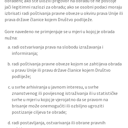
obrađeni; ako ste uložili prigovor na obradu te ne postoje
jači legitimni razlozi za obradu; ako se osobni podaci moraju
izbrisati radi poštivanja pravne obveze u okviru prava Unije ili
prava države članice kojem Društvo podliježe.
Gore navedeno ne primjenjuje se u mjeri u kojoj je obrada
nužna:
radi ostvarivanja prava na slobodu izražavanja i
informiranja;
radi poštivanja pravne obveze kojom se zahtijeva obrada
u pravu Unije ili pravu države članice kojem Društvo
podliježe;
u svrhe arhiviranja u javnom interesu, u svrhe
znanstvenog ili povijesnog istraživanja ili u statističke
svrhe u mjeri u kojoj je vjerojatno da se pravom na
brisanje može onemogućiti ili ozbiljno ugroziti
postizanje ciljeva te obrade;
radi postavljanja, ostvarivanja ili obrane pravnih