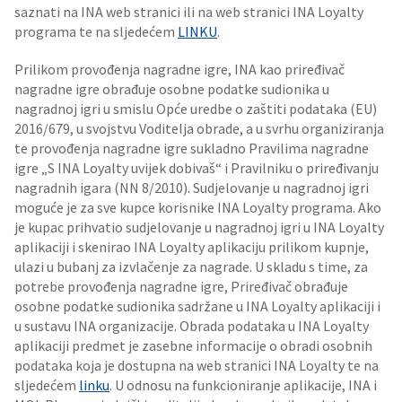
saznati na INA web stranici ili na web stranici INA Loyalty
programa te na sljedećem
LINKU
.
Prilikom provođenja nagradne igre, INA kao priređivač
nagradne igre obrađuje osobne podatke sudionika u
nagradnoj igri u smislu Opće uredbe o zaštiti podataka (EU)
2016/679, u svojstvu Voditelja obrade, a u svrhu organiziranja
te provođenja nagradne igre sukladno Pravilima nagradne
igre „S INA Loyalty uvijek dobivaš“ i Pravilniku o priređivanju
nagradnih igara (NN 8/2010). Sudjelovanje u nagradnoj igri
moguće je za sve kupce korisnike INA Loyalty programa. Ako
je kupac prihvatio sudjelovanje u nagradnoj igri u INA Loyalty
aplikaciji i skenirao INA Loyalty aplikaciju prilikom kupnje,
ulazi u bubanj za izvlačenje za nagrade. U skladu s time, za
potrebe provođenja nagradne igre, Priređivač obrađuje
osobne podatke sudionika sadržane u INA Loyalty aplikaciji i
u sustavu INA organizacije. Obrada podataka u INA Loyalty
aplikaciji predmet je zasebne informacije o obradi osobnih
podataka koja je dostupna na web stranici INA Loyalty te na
sljedećem
linku
. U odnosu na funkcioniranje aplikacije, INA i