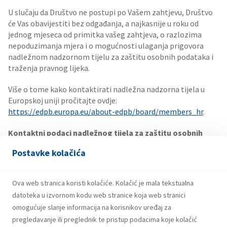
U slučaju da Društvo ne postupi po Vašem zahtjevu, Društvo
će Vas obavijestiti bez odgađanja, a najkasnije u roku od
jednog mjeseca od primitka vašeg zahtjeva, o razlozima
nepoduzimanja mjera i o mogućnosti ulaganja prigovora
nadležnom nadzornom tijelu za zaštitu osobnih podataka i
traženja pravnog lijeka.
Više o tome kako kontaktirati nadležna nadzorna tijela u
Europskoj uniji pročitajte ovdje:
https://edpb.europa.eu/about-edpb/board/members_hr
.
Kontaktni podaci
nadležnog tijela za zaštitu osobnih
podataka u Hrvatskoj:
Postavke kolačića
Agencija za zaštitu osobnih podataka, Selska cesta 136, HR –
10 000 Zagreb
Ova web stranica koristi kolačiće. Kolačić je mala tekstualna
datoteka u izvornom kodu web stranice koja web stranici
telefon: +385 (0)1 4609-000, e-mail:
azop@azop.hr
, web
omogućuje slanje informacija na korisnikov uređaj za
stranica:
http://www.azop.hr
pregledavanje ili preglednik te pristup podacima koje kolačić