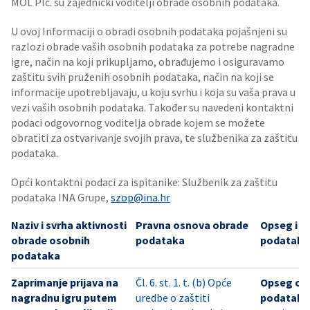
MOL Plc. su zajednički voditelji obrade osobnih podataka.
U ovoj Informaciji o obradi osobnih podataka pojašnjeni su
razlozi obrade vaših osobnih podataka za potrebe nagradne
igre, način na koji prikupljamo, obrađujemo i osiguravamo
zaštitu svih pruženih osobnih podataka, način na koji se
informacije upotrebljavaju, u koju svrhu i koja su vaša prava u
vezi vaših osobnih podataka. Također su navedeni kontaktni
podaci odgovornog voditelja obrade kojem se možete
obratiti za ostvarivanje svojih prava, te službenika za zaštitu
podataka.
Opći kontaktni podaci za ispitanike: Službenik za zaštitu
podataka INA Grupe,
szop@ina.hr
Naziv i svrha aktivnosti
Pravna osnova obrade
Opseg i i
obrade osobnih
podataka
podataka
podataka
Zaprimanje prijava na
Čl. 6. st. 1. t. (b) Opće
Opseg os
nagradnu igru putem
uredbe o zaštiti
podataka