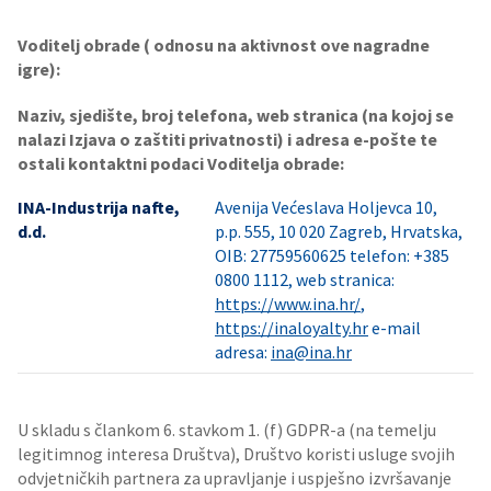
Voditelj obrade ( odnosu na aktivnost ove nagradne
igre):
Naziv, sjedište, broj telefona, web stranica (na kojoj se
nalazi Izjava o zaštiti privatnosti) i adresa e-pošte te
ostali kontaktni podaci Voditelja obrade:
INA-Industrija nafte,
Avenija Većeslava Holjevca 10,
d.d.
p.p. 555, 10 020 Zagreb, Hrvatska,
OIB: 27759560625 telefon: +385
0800 1112, web stranica:
https://www.ina.hr/
,
https://inaloyalty.hr
e-mail
adresa:
ina@ina.hr
U skladu s člankom 6. stavkom 1. (f) GDPR-a (na temelju
legitimnog interesa Društva), Društvo koristi usluge svojih
odvjetničkih partnera za upravljanje i uspješno izvršavanje