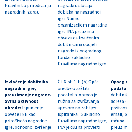
Pravilnik o priređivanju
nagrade u slučaju
nagradnih igara).
dobitka na nagradnoj
igri. Naime,
organizacijom nagradne
igre INA preuzima
obvezu da izvučenim
dobitnicima dodjeli
nagrade iz nagradnog
fonda, sukladno
Pravilima nagradne igre.
Izvlačenje dobitnika
Čl. 6. st. 1. t. (b) Opće
Opseg os
nagradne igre,
uredbe o zaštiti
podataka
preuzimanje nagrade.
podataka: obrada je
dobitnika:
Svrha aktivnosti
nužna za izvršavanja
adresa (uli
obrade:
Ispunjenje
ugovora na zahtjev
poštanski 
obveze INE kao
ispitanika. Sukladno
email, bro
priređivača nagradne
Pravilima nagradne igre,
računa. K
igre, odnosno izvršenje
INA je dužna provesti
preuzimanj