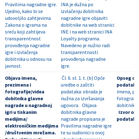
Pravilima nagradne igre.
INA je dužna po
Ujedno, kako bi se
izvlačenju dobitnika
udovoljilo zahtjevima
nagradne igre objaviti
Zakona o igrama na
dobitnike na web stranici
sreću koji zahtijeva
INE i na web stranici INA
transparentnost
Loyalty programa.
provođenja nagradne
Navedeno je nužno radi
igre i izvlačenja
transparentnosti
dobitnika u odnosu na
provođenja nagradne
javnost.
igre.
Objava imena,
Čl. 6. st. 1. t. (b) Opće
Opseg os
prezimena i
uredbe o zaštiti
podataka
fotografije/videa
podataka: obrada je
imena, pr
dobitnika glavne
nužna za izvršavanja
fotografij
nagrade u nagradnoj
ugovora. Objava
dobitnika 
igri u tiskanim
dobitnika glavne
Izvor os
medijima/
nagrade propisana je
podataka
elektroničkim medijima
Pravilima nagradne igre
/društvenim mrežama.
te su sudionici o ovoj