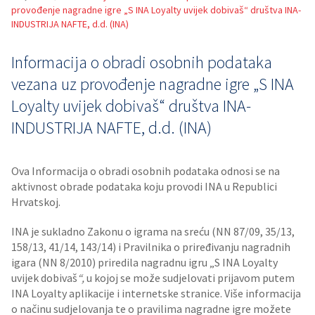
provođenje nagradne igre „S INA Loyalty uvijek dobivaš“ društva INA-
INDUSTRIJA NAFTE, d.d. (INA)
Informacija o obradi osobnih podataka
vezana uz provođenje nagradne igre „S INA
Loyalty uvijek dobivaš“ društva INA-
INDUSTRIJA NAFTE, d.d. (INA)
Ova Informacija o obradi osobnih podataka odnosi se na
aktivnost obrade podataka koju provodi INA u Republici
Hrvatskoj.
INA je sukladno Zakonu o igrama na sreću (NN 87/09, 35/13,
158/13, 41/14, 143/14) i Pravilnika o priređivanju nagradnih
igara (NN 8/2010) priredila nagradnu igru „S INA Loyalty
uvijek dobivaš
“,
u kojoj se može sudjelovati prijavom putem
INA Loyalty aplikacije i internetske stranice. Više informacija
o načinu sudjelovanja te o pravilima nagradne igre možete