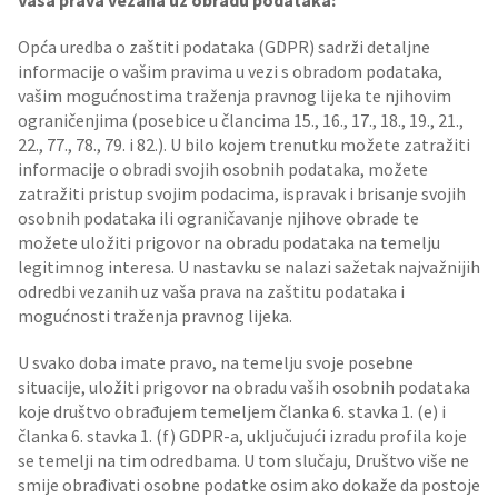
Vaša prava vezana uz obradu podataka:
Opća uredba o zaštiti podataka (GDPR) sadrži detaljne
informacije o vašim pravima u vezi s obradom podataka,
vašim mogućnostima traženja pravnog lijeka te njihovim
ograničenjima (posebice u člancima 15., 16., 17., 18., 19., 21.,
22., 77., 78., 79. i 82.). U bilo kojem trenutku možete zatražiti
informacije o obradi svojih osobnih podataka, možete
zatražiti pristup svojim podacima, ispravak i brisanje svojih
osobnih podataka ili ograničavanje njihove obrade te
možete uložiti prigovor na obradu podataka na temelju
legitimnog interesa. U nastavku se nalazi sažetak najvažnijih
odredbi vezanih uz vaša prava na zaštitu podataka i
mogućnosti traženja pravnog lijeka.
U svako doba imate pravo, na temelju svoje posebne
situacije, uložiti prigovor na obradu vaših osobnih podataka
koje društvo obrađujem temeljem članka 6. stavka 1. (e) i
članka 6. stavka 1. (f) GDPR-a, uključujući izradu profila koje
se temelji na tim odredbama. U tom slučaju, Društvo više ne
smije obrađivati osobne podatke osim ako dokaže da postoje