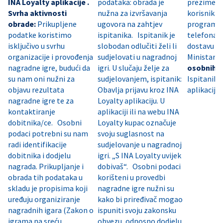
INA Loyalty aplikacije .
podataka: obrada je
prezime, 
Svrha aktivnosti
nužna za izvršavanja
korisnika 
obrade:
Prikupljene
ugovora na zahtjev
programa)
podatke koristimo
ispitanika. Ispitanik je
telefona, 
isključivo u svrhu
slobodan odlučiti želi li
dostavu na
organizacije i provođenja
sudjelovati u nagradnoj
Ministar
nagradne igre, budući da
igri. U slučaju želje za
osobnih 
su nam oni nužni za
sudjelovanjem, ispitanik:
Ispitanik,
objavu rezultata
Obavlja prijavu kroz INA
aplikacija,
nagradne igre te za
Loyalty aplikaciju. U
kontaktiranje
aplikaciji ili na webu INA
dobitnika/ce. Osobni
Loyalty kupac označuje
podaci potrebni su nam
svoju suglasnost na
radi identifikacije
sudjelovanje u nagradnoj
dobitnika i dodjelu
igri. „S INA Loyalty uvijek
nagrada. Prikupljanje i
dobivaš“. Osobni podaci
obrada tih podataka u
korišteni u provedbi
skladu je propisima koji
nagradne igre nužni su
uređuju organiziranje
kako bi priređivač mogao
nagradnih igara (Zakon o
ispuniti svoju zakonsku
igrama na sreću,
obvezu, odnosno dodjelu