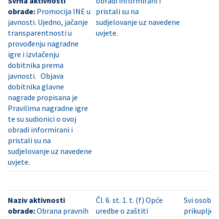
Svrha aktivnosti
obradi informirani i
obrade:
Promocija INE u
pristali su na
javnosti. Ujedno, jačanje
sudjelovanje uz navedene
transparentnosti u
uvjete.
provođenju nagradne
igre i izvlačenju
dobitnika prema
javnosti. Objava
dobitnika glavne
nagrade propisana je
Pravilima nagradne igre
te su sudionici o ovoj
obradi informirani i
pristali su na
sudjelovanje uz navedene
uvjete.
Naziv aktivnosti
Čl. 6. st. 1. t. (f) Opće
Svi osobni
obrade:
Obrana pravnih
uredbe o zaštiti
prikupljen