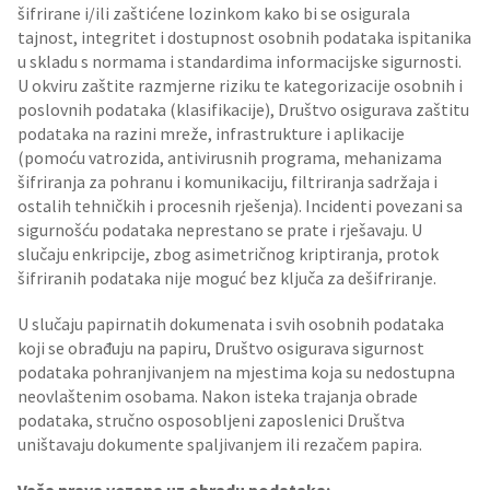
šifrirane i/ili zaštićene lozinkom kako bi se osigurala
tajnost, integritet i dostupnost osobnih podataka ispitanika
u skladu s normama i standardima informacijske sigurnosti.
U okviru zaštite razmjerne riziku te kategorizacije osobnih i
poslovnih podataka (klasifikacije), Društvo osigurava zaštitu
podataka na razini mreže, infrastrukture i aplikacije
(pomoću vatrozida, antivirusnih programa, mehanizama
šifriranja za pohranu i komunikaciju, filtriranja sadržaja i
ostalih tehničkih i procesnih rješenja). Incidenti povezani sa
sigurnošću podataka neprestano se prate i rješavaju. U
slučaju enkripcije, zbog asimetričnog kriptiranja, protok
šifriranih podataka nije moguć bez ključa za dešifriranje.
U slučaju papirnatih dokumenata i svih osobnih podataka
koji se obrađuju na papiru, Društvo osigurava sigurnost
podataka pohranjivanjem na mjestima koja su nedostupna
neovlaštenim osobama. Nakon isteka trajanja obrade
podataka, stručno osposobljeni zaposlenici Društva
uništavaju dokumente spaljivanjem ili rezačem papira.