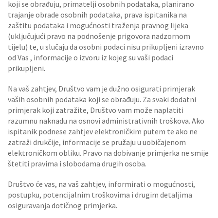
koji se obrađuju, primatelji osobnih podataka, planirano
trajanje obrade osobnih podataka, prava ispitanika na
zaštitu podataka i mogućnosti traženja pravnog lijeka
(uključujući pravo na podnošenje prigovora nadzornom
tijelu) te, u slučaju da osobni podaci nisu prikupljeni izravno
od Vas , informacije o izvoru iz kojeg su vaši podaci
prikupljeni.
Na vaš zahtjev, Društvo vam je dužno osigurati primjerak
vaših osobnih podataka koji se obrađuju. Za svaki dodatni
primjerak koji zatražite, Društvo vam može naplatiti
razumnu naknadu na osnovi administrativnih troškova. Ako
ispitanik podnese zahtjev elektroničkim putem te ako ne
zatraži drukčije, informacije se pružaju u uobičajenom
elektroničkom obliku. Pravo na dobivanje primjerka ne smije
štetiti pravima i slobodama drugih osoba.
Društvo će vas, na vaš zahtjev, informirati o mogućnosti,
postupku, potencijalnim troškovima i drugim detaljima
osiguravanja dotičnog primjerka.