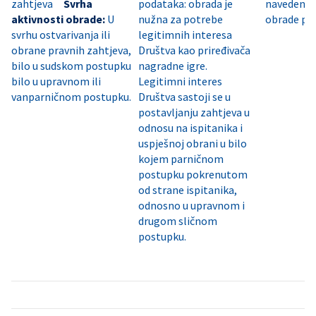
zahtjeva
Svrha
podataka: obrada je
navedeni
aktivnosti obrade:
U
nužna za potrebe
obrade po
svrhu ostvarivanja ili
legitimnih interesa
obrane pravnih zahtjeva,
Društva kao priređivača
bilo u sudskom postupku
nagradne igre.
bilo u upravnom ili
Legitimni interes
vanparničnom postupku.
Društva sastoji se u
postavljanju zahtjeva u
odnosu na ispitanika i
uspješnoj obrani u bilo
kojem parničnom
postupku pokrenutom
od strane ispitanika,
odnosno u upravnom i
drugom sličnom
postupku.