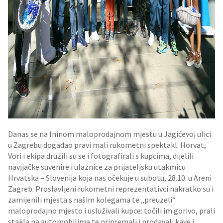
Danas se na Ininom maloprodajnom mjestu u Jagićevoj ulici
u Zagrebu događao pravi mali rukometni spektakl. Horvat,
Vori i ekipa družili su se i fotografirali s kupcima, dijelili
navijačke suvenire i ulaznice za prijateljsku utakmicu
Hrvatska – Slovenija koja nas očekuje u subotu, 28.10. u Areni
Zagreb. Proslavljeni rukometni reprezentativci nakratko su i
zamijenili mjesta s našim kolegama te „preuzeli“
maloprodajno mjesto i usluživali kupce: točili im gorivo, prali
stakla na automobilima te pripremali i prodavali kave i