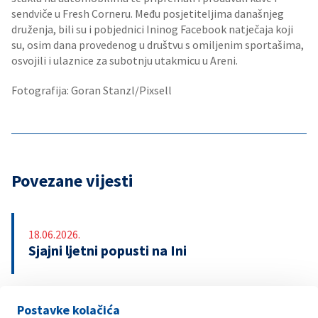
sendviče u Fresh Corneru. Među posjetiteljima današnjeg
druženja, bili su i pobjednici Ininog Facebook natječaja koji
su, osim dana provedenog u društvu s omiljenim sportašima,
osvojili i ulaznice za subotnju utakmicu u Areni.
Fotografija: Goran Stanzl/Pixsell
Povezane vijesti
18.06.2026.
Sjajni ljetni popusti na Ini
Postavke kolačića
13.04.2026.