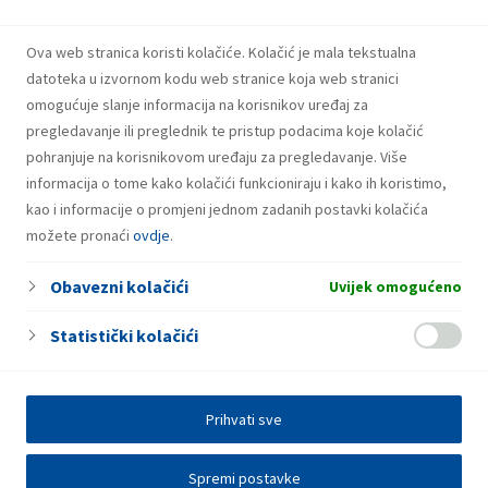
INA upozorava na lažnu nagradnu igru s
bonovima za gorivo
Ova web stranica koristi kolačiće. Kolačić je mala tekstualna
datoteka u izvornom kodu web stranice koja web stranici
omogućuje slanje informacija na korisnikov uređaj za
pregledavanje ili preglednik te pristup podacima koje kolačić
pohranjuje na korisnikovom uređaju za pregledavanje. Više
informacija o tome kako kolačići funkcioniraju i kako ih koristimo,
kao i informacije o promjeni jednom zadanih postavki kolačića
možete pronaći
ovdje
.
Obavezni kolačići
Uvijek omogućeno
Statistički kolačići
Prihvati sve
Spremi postavke