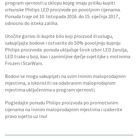
program vjernosti u sklopu kojeg imaju priliku kupiti
vrhunske Philips LED proizvode po povoljnim cijenama.
Ponuda traje od 10. listopada 2016. do 15. siječnja 2017.,
odnosno do isteka zaliha.
Utočite gorivo ili kupite bilo koji proizvod ili uslugu,
sakupljajte bodove i ostvarite do 50% povoljniju kupnju
Philips proizvoda: ponuda uključuje širok izbor LED žarulja,
LED trake u boji, kao i zanimljive dječje svjetiljke s motivima
Frozen i StarWars.
Bodovi se mogu sakupljati na svim Ininim maloprodajnim
mjestima, a iskoristiti na odabranim maloprodajnim
mjestima uključenima u program vjernosti.
Pogledajte ponudu Philips proizvoda po promotivnim
cijenama na Ininim maloprodajnim mjestima i izaberite
pravo svjetlo uz Inu!