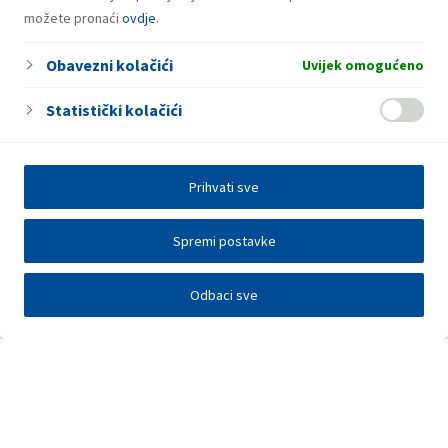
možete pronaći
ovdje
.
Obavezni kolačići
Uvijek omogućeno
Statistički kolačići
Prihvati sve
Spremi postavke
Odbaci sve
Investitori
Javna nadmetanja