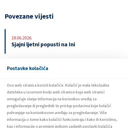
Povezane vijesti
18.06.2026.
Sjajni ljetni popusti na Ini
Postavke kolačića
13.04.2026.
INA upozorava na lažnu nagradnu igru s
bonovima za gorivo
Ova web stranica koristi kolačiće. Kolačić je mala tekstualna
datoteka u izvornom kodu web stranice koja web stranici
omogućuje slanje informacija na korisnikov uređaj za
pregledavanje ili preglednik te pristup podacima koje kolačić
pohranjuje na korisnikovom uređaju za pregledavanje. Više
informacija o tome kako kolačići funkcioniraju i kako ih koristimo,
kao i informacije o promjeni jednom zadanih postavki kolačića