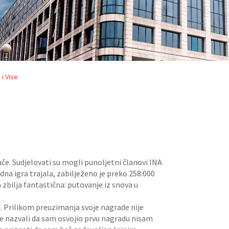
 i Vise
ljače. Sudjelovati su mogli punoljetni članovi INA
na igra trajala, zabilježeno je preko 258.000
a zbilja fantastična: putovanje iz snova u
ra. Prilikom preuzimanja svoje nagrade nije
 me nazvali da sam osvojio prvu nagradu nisam