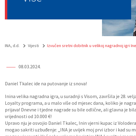
INA, d.d.
Vijesti
Izvučen sretni dobitnik u velikoj nagradnoj igri Ine
08.03.2024.
Daniel Tkalec ide na putovanje iz snova!
Inina velika nagradna igra, u suradnji s Visom, završila je 28. ve
Loyalty programa, a u malo više od mjesec dana, koliko je nagrad
prijava! Dnevne i tjedne nagrade su bile odlične, ali glavna je bil
vrijednosti od 10.000 €!
Upravo nju je osvojio Daniel Tkalec, Inin vjerni kupac iz Volode
mogao sakriti uzbuđenje: „INA je uvijek moj prvi izbor i kad su