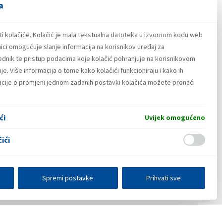
a
ti kolačiće. Kolačić je mala tekstualna datoteka u izvornom kodu web
ici omogućuje slanje informacija na korisnikov uređaj za
lednik te pristup podacima koje kolačić pohranjuje na korisnikovom
e. Više informacija o tome kako kolačići funkcioniraju i kako ih
macije o promjeni jednom zadanih postavki kolačića možete pronaći
ći
Uvijek omogućeno
ići
Spremi postavke
Prihvati sve