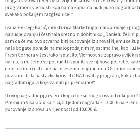
mogao vjerovati. Već neko vrijeme koristim INA Loyalty i mora
programom vjernosti koji nama kupcima nudi puno pogodnosti. J
svakako pošaljem razglednice! “
Ivana Herceg-Batić, direktorica Marketinga maloprodaje i progr
na sudjelovanju i čestitala sretnom dobitniku: „Danielu želim p
sam da će mu ovo stvarno biti putovanje iz snova! Njemu se kupo
naše bogate ponude na maloprodajnim mjestima Ine, kao i uživan
Fresh Cornera višestruko isplatilo. Vjernost se zapravo uvijek is
na Inu, a mi ćemo se potruditi ispuniti sve njihove potrebe, kao 
dobitnicima čestitam na osvojenim nagradama. Ostalim kupcima 
pozivam ih da nastavke koristiti INA Loyalty program, kako zb
nagradnih igara koje za njih pripremamo!“
U ovoj nagradnoj igri vjerni kupci Ine su mogli osvojiti ukupno 
Premium Visa Gold kartici, 5 tjednih nagrada – 1.000 € na Premiu
putovanje iz snova u vrijednosti od 10.000 €.