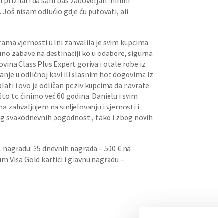
m priznati da sam baš zadovoljan Ininim
oš nisam odlučio gdje ću putovati, ali
ama vjernosti u Ini zahvalila je svim kupcima
uno zabave na destinaciji koju odabere, sigurna
vina Class Plus Expert goriva i otale robe iz
je u odličnoj kavi ili slasnim hot dogovima iz
plati i ovo je odličan poziv kupcima da navrate
što to činimo već 60 godina. Danielu i svim
zahvaljujem na sudjelovanju i vjernosti i
og svakodnevnih pogodnosti, tako i zbog novih
41 nagradu: 35 dnevnih nagrada – 500 € na
m Visa Gold kartici i glavnu nagradu –