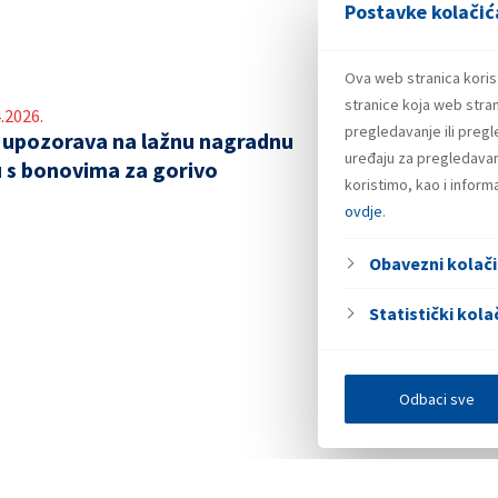
Postavke kolačić
Ova web stranica koris
stranice koja web stran
.2026.
pregledavanje ili preg
 upozorava na lažnu nagradnu
uređaju za pregledavanj
u s bonovima za gorivo
koristimo, kao i infor
ovdje
.
Obavezni kolači
Statistički kolač
Odbaci sve