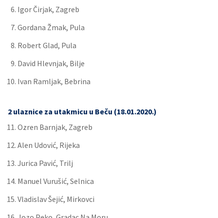
Igor Čirjak, Zagreb
Gordana Žmak, Pula
Robert Glad, Pula
David Hlevnjak, Bilje
Ivan Ramljak, Bebrina
2 ulaznice za utakmicu u Beču (18.01.2020.)
Ozren Barnjak, Zagreb
Alen Udović, Rijeka
Jurica Pavić, Trilj
Manuel Vurušić, Selnica
Vladislav Šejić, Mirkovci
Jozo Peko, Gradac Na Moru