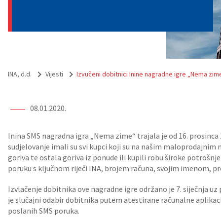
INA, d.d.
Vijesti
Izvučeni dobitnici Inine nagradne igre „Nema zim
08.01.2020.
Inina SMS nagradna igra „Nema zime“ trajala je od 16. prosinca 201
sudjelovanje imali su svi kupci koji su na našim maloprodajnim m
goriva te ostala goriva iz ponude ili kupili robu široke potrošnje
poruku s ključnom riječi INA, brojem računa, svojim imenom, p
Izvlačenje dobitnika ove nagradne igre održano je 7. siječnja uz
je slučajni odabir dobitnika putem atestirane računalne aplikacij
poslanih SMS poruka.