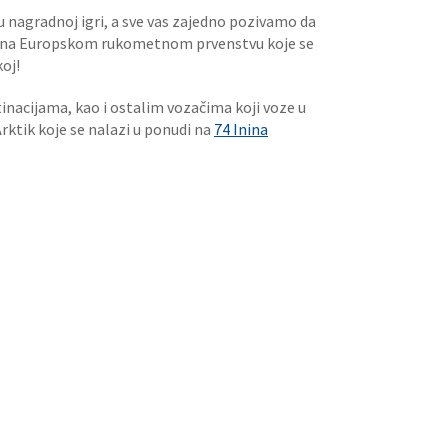
u nagradnoj igri, a sve vas zajedno pozivamo da
e na Europskom rukometnom prvenstvu koje se
koj!
nacijama, kao i ostalim vozačima koji voze u
ktik koje se nalazi u ponudi na
74 Inina