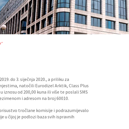
e“
9. do 3. siječnja 2020., a priliku za
jestima, natočili Eurodizel Arktik, Class Plus
 u iznosu od 200,00 kuna ili više te poslali SMS
rezimenom i adresom na broj 60010.
 prisustvo tročlane komisije i podrazumijevalo
e u čijoj je podlozi baza svih ispravnih