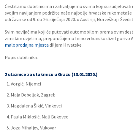
Čestitamo dobitnicima i zahvaljujemo svima koji su sudjelovali 
svojim navijanjem podržite naše najbolje hrvatske rukometaš
održava se od 9. do 26. siječnja 2020. u Austriji, Norveškoj i Šveds
Svim navijačima koji će putovati automobilom prema ovim desti
zimskim uvjetima, preporučujemo Inino vrhunsko dizel gorivo Ar
maloprodajna mjesta
diljem Hrvatske.
Popis dobitnika:
2 ulaznice za utakmicu u Grazu (13.01.2020.)
Vorgić, Nijemci
Maja Debeljak, Zagreb
Magdalena Šikić, Vinkovci
Paula Miklošić, Mali Bukovec
Joza Mihaljev, Vukovar