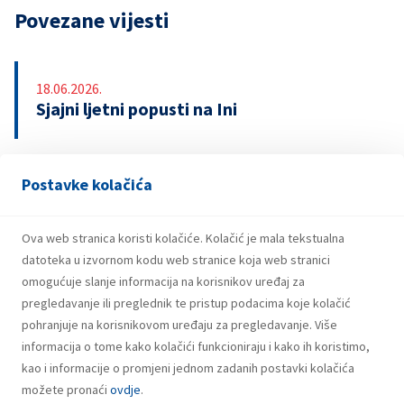
Povezane vijesti
18.06.2026.
Sjajni ljetni popusti na Ini
Postavke kolačića
13.04.2026.
INA upozorava na lažnu nagradnu igru s
bonovima za gorivo
Ova web stranica koristi kolačiće. Kolačić je mala tekstualna
datoteka u izvornom kodu web stranice koja web stranici
omogućuje slanje informacija na korisnikov uređaj za
pregledavanje ili preglednik te pristup podacima koje kolačić
pohranjuje na korisnikovom uređaju za pregledavanje. Više
informacija o tome kako kolačići funkcioniraju i kako ih koristimo,
kao i informacije o promjeni jednom zadanih postavki kolačića
možete pronaći
ovdje
.