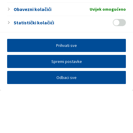
Obavezni kolačići
Uvijek omogućeno
Statistički kolačići
Prihvati sve
Spremi postavke
Odbaci sve
Investitori
Javna nadmetanja
E-poslovanje