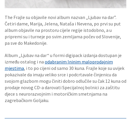
The Frajle su objavile novi album nazvan „Ljubav na dar”.
Četiri dame, Marija, Jelena, Nataša i Nevena, po prvi su put
album objavile na prostoru cijele regije istodobno, a u
pripremi su i turneje po svim zemljama počev od Slovenije,
pa sve do Makedonije.
Album „Ljubav na dar“ u formi digipack izdanja dostupan je
između ostalog i na
odabranim Ininim maloprodajnim
mjestima
, i to po cijeni od samo 30 kuna. Frajle koje su uvijek
pokazivale da imaju veliko srce i podcrtavale činjenicu da
svojom glazbom mogu činiti dobro odlučile su čak 12 kuna od
prodaje novog CD-a darovati Specijalnoj bolnici za zaštitu
djece s neurorazvojnim i motoričkim smetnjama na
zagrebačkom Goljaku.