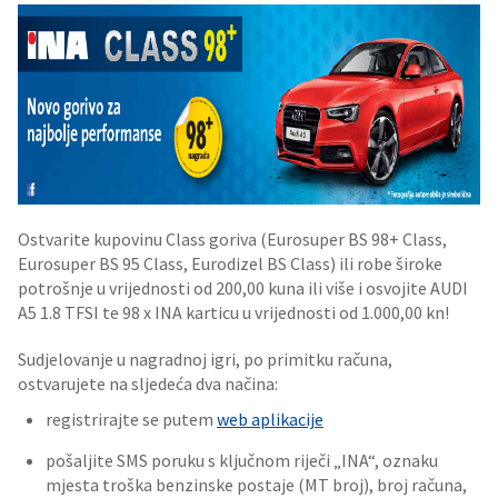
Ostvarite kupovinu Class goriva (Eurosuper BS 98+ Class,
Eurosuper BS 95 Class, Eurodizel BS Class) ili robe široke
potrošnje u vrijednosti od 200,00 kuna ili više i osvojite AUDI
A5 1.8 TFSI te 98 x INA karticu u vrijednosti od 1.000,00 kn!
Sudjelovanje u nagradnoj igri, po primitku računa,
ostvarujete na sljedeća dva načina:
registrirajte se putem
web aplikacije
pošaljite SMS poruku s ključnom riječi „INA“, oznaku
mjesta troška benzinske postaje (MT broj), broj računa,