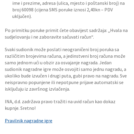
ime i prezime, adresa (ulica, mjesto i poštanski broj) na
broj 60098 (cijena SMS poruke iznosi 2,40kn – PDV
uključen).
Po primitku poruke primit ćete obavijest sadržaja: „Hvala na
sudjelovanju i ne zaboravite sačuvati račun“.
Svaki sudionik može poslati neograničeni broj poruka sa
različitim brojevima računa, a jedinstveni broj računa može
samo jednom ući u obzir za osvajanje nagrada. Jedan
sudionik nagradne igre može osvojiti samo jednu nagradu, a
ukoliko bude izvučen i drugi puta, gubi pravo na nagradu. Sve
neispravno popunjene ili nepotpune prijave automatski se
isključuju iz završnog izvlačenja.
INA, d.d. zadržava pravo tražiti na uvid račun kao dokaz
kupnje. Sretno!
Pravilnik nagradne igre