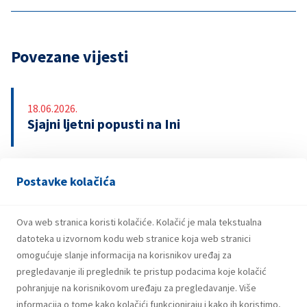
Povezane vijesti
18.06.2026.
Sjajni ljetni popusti na Ini
Postavke kolačića
13.04.2026.
INA upozorava na lažnu nagradnu igru s
bonovima za gorivo
Ova web stranica koristi kolačiće. Kolačić je mala tekstualna
datoteka u izvornom kodu web stranice koja web stranici
omogućuje slanje informacija na korisnikov uređaj za
pregledavanje ili preglednik te pristup podacima koje kolačić
pohranjuje na korisnikovom uređaju za pregledavanje. Više
informacija o tome kako kolačići funkcioniraju i kako ih koristimo,