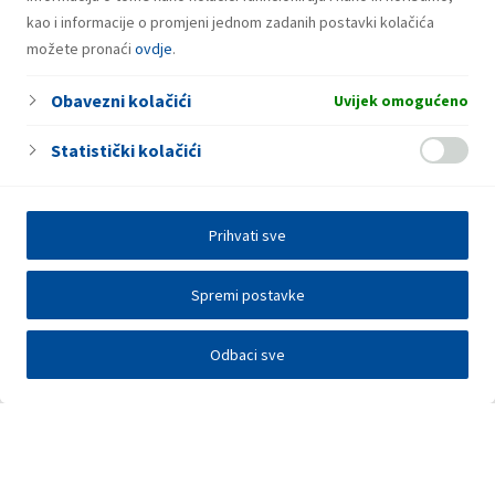
kao i informacije o promjeni jednom zadanih postavki kolačića
možete pronaći
ovdje
.
Obavezni kolačići
Uvijek omogućeno
Statistički kolačići
Prihvati sve
Spremi postavke
Odbaci sve
Investitori
Javna nadmetanja