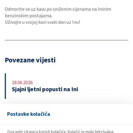
Odmorite se uz kavu po sniženim cijenama na Ininim
benzinskim postajama.
Uživajte u svojoj kavi svaki dan uz Inu!
Povezane vijesti
18.06.2026.
Sjajni ljetni popusti na Ini
Postavke kolačića
13.04.2026.
INA upozorava na lažnu nagradnu igru s
bonovima za gorivo
Ova web stranica koristi kolačiće. Kolačić je mala tekstualna