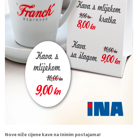
Nove niže cijene kave na Ininim postajama!