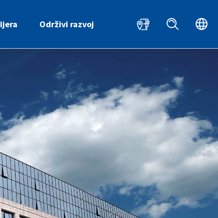
HR
EN
ijera
Održivi razvoj