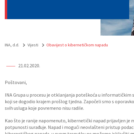
INA, d.d.
Vijesti
Obavijest o kibernetičkom napadu
21.02.2020.
Poštovani,
INA Grupa u procesu je otklanjanja poteškoća u informatičkim s
koji se dogodio krajem prošlog tjedna. Započeli smo s oporavk
svih usluga koje povremeno nisu radile.
Kao što je ranije napomenuto, kibernetički napad prijavljen je 
potpunosti surađuje. Napad i mogući neovlašteni pristup podaci
kibernetičkog napada, u ovom trenutku ne možemo isključiti m