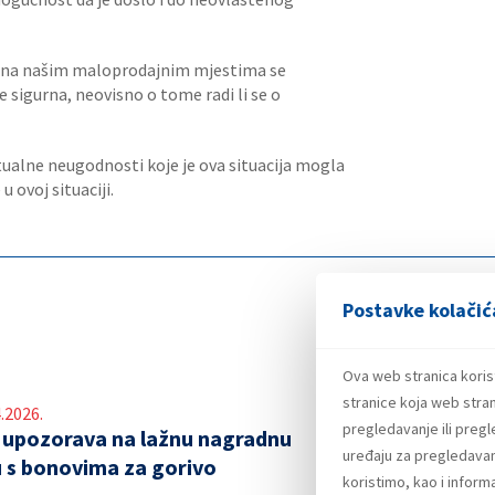
a na našim maloprodajnim mjestima se
 sigurna, neovisno o tome radi li se o
ualne neugodnosti koje je ova situacija mogla
 ovoj situaciji.
Postavke kolačić
Ova web stranica koris
stranice koja web stran
.2026.
pregledavanje ili preg
 upozorava na lažnu nagradnu
uređaju za pregledavanj
u s bonovima za gorivo
koristimo, kao i infor