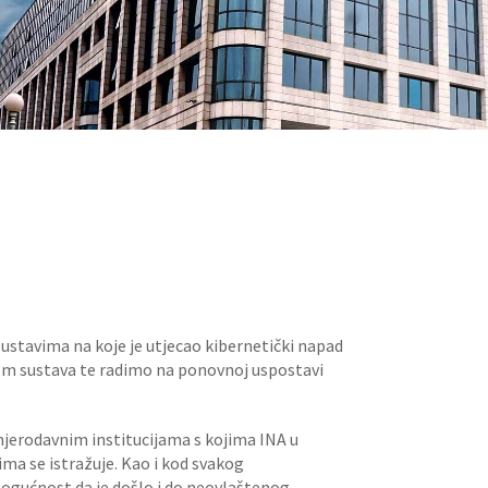
ustavima na koje je utjecao kibernetički napad
om sustava te radimo na ponovnoj uspostavi
mjerodavnim institucijama s kojima INA u
ma se istražuje. Kao i kod svakog
ogućnost da je došlo i do neovlaštenog