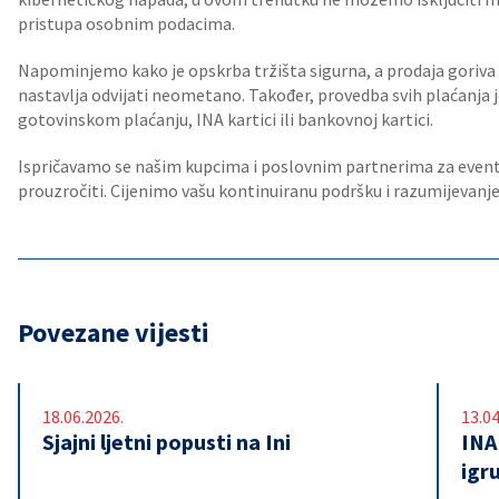
pristupa osobnim podacima.
Napominjemo kako je opskrba tržišta sigurna, a prodaja goriv
nastavlja odvijati neometano. Također, provedba svih plaćanja je
gotovinskom plaćanju, INA kartici ili bankovnoj kartici.
Ispričavamo se našim kupcima i poslovnim partnerima za event
prouzročiti. Cijenimo vašu kontinuiranu podršku i razumijevanje u
Povezane vijesti
18.06.2026.
13.04
Sjajni ljetni popusti na Ini
INA
igr