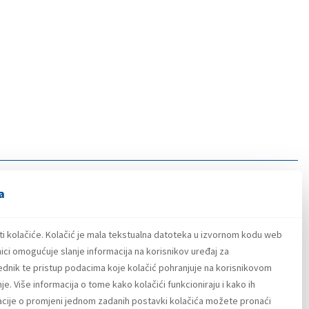
a
ti kolačiće. Kolačić je mala tekstualna datoteka u izvornom kodu web
ici omogućuje slanje informacija na korisnikov uređaj za
lednik te pristup podacima koje kolačić pohranjuje na korisnikovom
e. Više informacija o tome kako kolačići funkcioniraju i kako ih
macije o promjeni jednom zadanih postavki kolačića možete pronaći