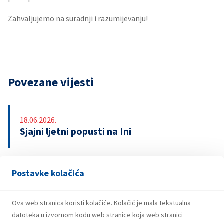
Zahvaljujemo na suradnji i razumijevanju!
Povezane vijesti
18.06.2026.
Sjajni ljetni popusti na Ini
Postavke kolačića
13.04.2026.
INA upozorava na lažnu nagradnu igru s
bonovima za gorivo
Ova web stranica koristi kolačiće. Kolačić je mala tekstualna
datoteka u izvornom kodu web stranice koja web stranici