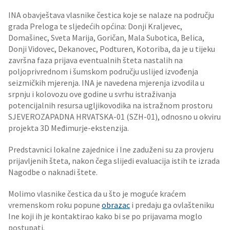
INA obavještava vlasnike čestica koje se nalaze na području
grada Preloga te sljedećih općina: Donji Kraljevec,
Domašinec, Sveta Marija, Goričan, Mala Subotica, Belica,
Donji Vidovec, Dekanovec, Podturen, Kotoriba, da je u tijeku
završna faza prijava eventualnih šteta nastalih na
poljoprivrednom i šumskom području uslijed izvođenja
seizmičkih mjerenja. INA je navedena mjerenja izvodila u
srpnju i kolovozu ove godine u svrhu istraživanja
potencijalnih resursa ugljikovodika na istražnom prostoru
SJEVEROZAPADNA HRVATSKA-01 (SZH-01), odnosno u okviru
projekta 3D Međimurje-ekstenzija.
Predstavnici lokalne zajednice i Ine zaduženi su za provjeru
prijavljenih šteta, nakon čega slijedi evaluacija istih te izrada
Nagodbe o naknadi štete.
Molimo vlasnike čestica da u što je moguće kraćem
vremenskom roku popune
obrazac
i predaju ga ovlašteniku
Ine koji ih je kontaktirao kako bi se po prijavama moglo
postupati.