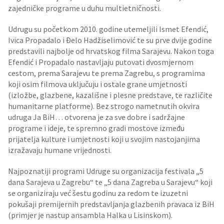
zajedničke programe u duhu multietničnosti.
Udrugu su početkom 2010. godine utemeljili Ismet Efendić,
Ivica Propadalo i Đelo Hadžiselimović te su prve dvije godine
predstavili najbolje od hrvatskog filma Sarajevu. Nakon toga
Efendić i Propadalo nastavljaju putovati dvosmjernom
cestom, prema Sarajevu te prema Zagrebu, s programima
koji osim filmova uključuju i ostale grane umjetnosti
(izložbe, glazbene, kazališne i plesne predstave, te različite
humanitarne platforme). Bez strogo nametnutih okvira
udruga Ja BiH… otvorena je za sve dobre i sadržajne
programe i ideje, te spremno gradi mostove između
prijatelja kulture i umjetnosti koji u svojim nastojanjima
izražavaju humane vrijednosti.
Najpoznatiji programi Udruge su organizacija festivala „5
dana Sarajeva u Zagrebu“ te „5 dana Zagreba u Sarajevu“ koji
se organiziraju već šestu godinu za redom te izuzetni
pokušaji premijernih predstavljanja glazbenih pravaca iz BiH
(primjer je nastup ansambla Halka u Lisinskom).