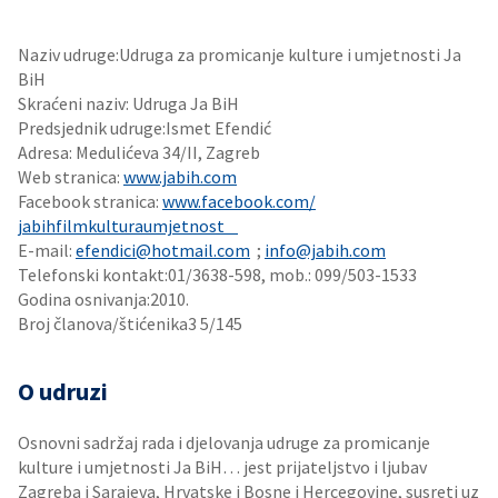
Naziv udruge:Udruga za promicanje kulture i umjetnosti Ja
BiH
Skraćeni naziv: Udruga Ja BiH
Predsjednik udruge:Ismet Efendić
Adresa: Medulićeva 34/II, Zagreb
Web stranica:
www.jabih.com
Facebook stranica:
www.facebook.com/
jabihfilmkulturaumjetnost
E-mail:
efendici@hotmail.com
;
info@jabih.com
Telefonski kontakt:01/3638-598, mob.: 099/503-1533
Godina osnivanja:2010.
Broj članova/štićenika3 5/145
O udruzi
Osnovni sadržaj rada i djelovanja udruge za promicanje
kulture i umjetnosti Ja BiH… jest prijateljstvo i ljubav
Zagreba i Sarajeva, Hrvatske i Bosne i Hercegovine, susreti uz