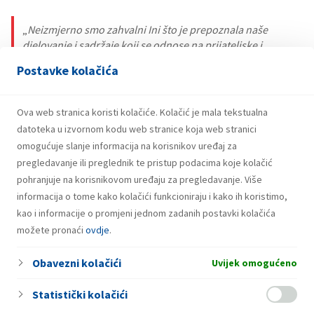
„
Neizmjerno smo zahvalni Ini što je prepoznala naše
djelovanje i sadržaje koji se odnose na prijateljske i
dobrosusjedske odnose dvaju gradova, dviju država, a
Postavke kolačića
sve u duhu promicanja kulture i umjetnosti. Ovim
projektom dobili smo prostor u kojem će nastajati još
bolji programi multietničnosti, internacionalizma, te prije
Ova web stranica koristi kolačiće. Kolačić je mala tekstualna
svega humanosti.
”
datoteka u izvornom kodu web stranice koja web stranici
omogućuje slanje informacija na korisnikov uređaj za
Ismet Efendić, predsjednik
pregledavanje ili preglednik te pristup podacima koje kolačić
pohranjuje na korisnikovom uređaju za pregledavanje. Više
informacija o tome kako kolačići funkcioniraju i kako ih koristimo,
kao i informacije o promjeni jednom zadanih postavki kolačića
možete pronaći
ovdje
.
Obavezni kolačići
Uvijek omogućeno
Statistički kolačići