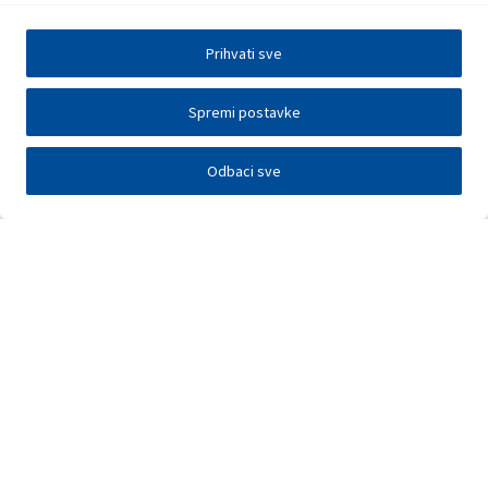
Prihvati sve
Spremi postavke
Odbaci sve
Investitori
Javna nadmetanja
E-poslovanje
Press centar
Kontakt