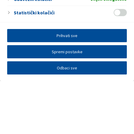
Statistički kolačići
Prihvati sve
Spremi postavke
Odbaci sve
Investitori
Javna nadmetanja
E-poslovanje
Press centar