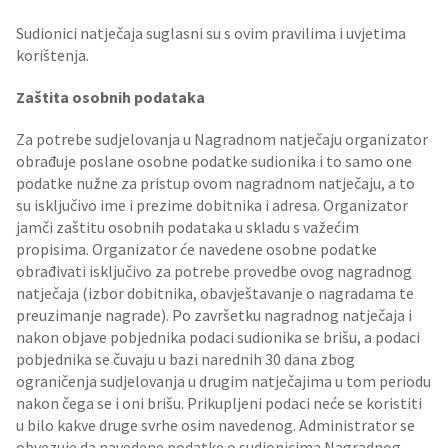
Sudionici natječaja suglasni su s ovim pravilima i uvjetima
korištenja.
Zaštita osobnih podataka
Za potrebe sudjelovanja u Nagradnom natječaju organizator
obrađuje poslane osobne podatke sudionika i to samo one
podatke nužne za pristup ovom nagradnom natječaju, a to
su isključivo ime i prezime dobitnika i adresa. Organizator
jamči zaštitu osobnih podataka u skladu s važećim
propisima. Organizator će navedene osobne podatke
obrađivati isključivo za potrebe provedbe ovog nagradnog
natječaja (izbor dobitnika, obavještavanje o nagradama te
preuzimanje nagrade). Po završetku nagradnog natječaja i
nakon objave pobjednika podaci sudionika se brišu, a podaci
pobjednika se čuvaju u bazi narednih 30 dana zbog
ograničenja sudjelovanja u drugim natječajima u tom periodu
nakon čega se i oni brišu. Prikupljeni podaci neće se koristiti
u bilo kakve druge svrhe osim navedenog. Administrator se
obvezuje da navedene podatke o sudionicima Nagradnog