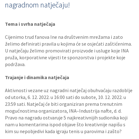
nagradnom natječaju!
Tema i svrha natječaja
Cijenimo trud fanova Ine na društvenim mrežama i zato
želimo definirati pravila u kojima će se osjećati zaštićenima.
U natječaju želimo promovirati proizvode i usluge koje INA
pruža, korporativne vijesti te sponzorstva i projekte koje
podržava.
Trajanje i dinamika natječaja
Aktivnosti vezane uz nagradni natječaj obuhvaćaju razdoblje
od utorka, 6. 12. 2022. u 16:00 sati do subote, 10. 12. 2022. u
23:59 sati. Natječaj će biti organiziran prema trenutnim
mogućnostima organizatora, INA–Industrija nafte, d. d.
Pravo na nagradu ostvaruje 5 najkreativnijih sudionika koji
nam u komentarima ispod objave što kreativnije napišu s
kim su nepobjedivi kada igraju tenis u parovima i zašto?