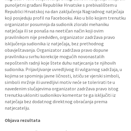
punoljetni građani Republike Hrvatske s prebivalištem u
Republici Hrvatskoj na dan zaključenja Nagradnog natječaja
koji posjeduju profil na Facebooku. Ako u bilo kojem trenutku
organizator posumnja da sudionik zlorabi mehaniku
natječaja ili se ponaša na neetičan način koji ovim
pravilnikom nije predviđen, organizator zadržava pravo
isključenja sudionika iz natječaja, bez prethodnog
obavještavanja. Organizator zadržava pravo dopune
pravilnika u svrhu korekcije mogućih novonastalih
nepoštenih radnji koje štete duhu natjecanja te njihovih
sudionika. Prijavljivanje uvredljivog ili vulgarnog sadržaja, u
kojima se spominju javne ličnosti, ističu se vjerski simboli,
simboli mržnje ili uvredljivi motiv neće se tolerirati te u
navedenim slučajevima organizator zadržava pravo istog
trenutka ukloniti sudionikov komentar te ga isključiti iz
natječaja bez dodatnog direktnog obraćanja prema
natjecatelju.
Objava rezultata