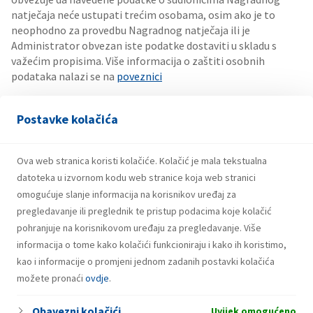
natječaja neće ustupati trećim osobama, osim ako je to
neophodno za provedbu Nagradnog natječaja ili je
Administrator obvezan iste podatke dostaviti u skladu s
važećim propisima. Više informacija o zaštiti osobnih
podataka nalazi se na
poveznici
Dostupnost natječaja/aplikacije
Postavke kolačića
Priređivač nije odgovoran za dostupnost servisa Facebook
i/ili komponenata koje taj servis osigurava za normalno
Ova web stranica koristi kolačiće. Kolačić je mala tekstualna
odvijanje natječaja, kao ni za dostupnost internet
datoteka u izvornom kodu web stranice koja web stranici
poslužitelja. Facebook nije ni na koji način povezan s ovim
omogućuje slanje informacija na korisnikov uređaj za
natječajem.
pregledavanje ili preglednik te pristup podacima koje kolačić
pohranjuje na korisnikovom uređaju za pregledavanje. Više
informacija o tome kako kolačići funkcioniraju i kako ih koristimo,
kao i informacije o promjeni jednom zadanih postavki kolačića
možete pronaći
ovdje
.
Obavezni kolačići
Uvijek omogućeno