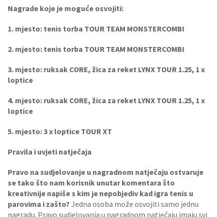
Nagrade koje je moguće osvojiti:
1. mjesto: tenis torba TOUR TEAM MONSTERCOMBI
2.
mjesto: tenis torba TOUR TEAM MONSTERCOMBI
3.
mjesto: ruksak CORE, žica za reket LYNX TOUR 1.25, 1 x
loptice
4.
mjesto: ruksak CORE, žica za reket LYNX TOUR 1.25, 1 x
loptice
5.
mjesto: 3 x loptice TOUR XT
Pravila i uvjeti natječaja
Pravo na sudjelovanje u nagradnom natječaju ostvaruje
se tako što nam korisnik unutar komentara što
kreativnije napiše s kim je nepobjediv kad igra tenis u
parovima i zašto?
Jedna osoba može osvojiti samo jednu
nagradu. Pravo sudjelovanja u nagradnom natječaju imaju svi