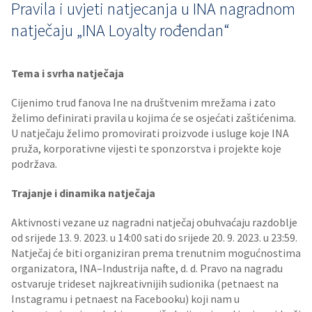
Pravila i uvjeti natjecanja u INA nagradnom
natječaju „INA Loyalty rođendan“
Tema i svrha natječaja
Cijenimo trud fanova Ine na društvenim mrežama i zato
želimo definirati pravila u kojima će se osjećati zaštićenima.
U natječaju želimo promovirati proizvode i usluge koje INA
pruža, korporativne vijesti te sponzorstva i projekte koje
podržava.
Trajanje i dinamika natječaja
Aktivnosti vezane uz nagradni natječaj obuhvaćaju razdoblje
od srijede 13. 9. 2023. u 14:00 sati do srijede 20. 9. 2023. u 23:59.
Natječaj će biti organiziran prema trenutnim mogućnostima
organizatora, INA–Industrija nafte, d. d. Pravo na nagradu
ostvaruje trideset najkreativnijih sudionika (petnaest na
Instagramu i petnaest na Facebooku) koji nam u