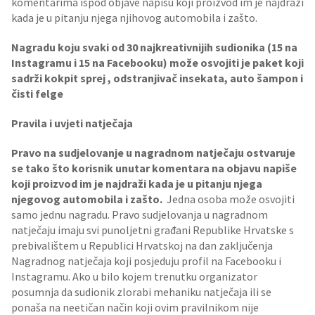
komentarima ispod objave napišu koji proizvod im je najdraži
kada je u pitanju njega njihovog automobila i zašto.
Nagradu koju svaki od 30 najkreativnijih sudionika (15 na
Instagramu i 15 na Facebooku) može osvojiti je paket koji
sadrži kokpit sprej , odstranjivač insekata, auto šampon i
čisti felge
Pravila i uvjeti natječaja
Pravo na sudjelovanje u nagradnom natječaju ostvaruje
se tako što korisnik unutar komentara na objavu napiše
koji proizvod im je najdraži kada je u pitanju njega
njegovog automobila i zašto.
Jedna osoba može osvojiti
samo jednu nagradu. Pravo sudjelovanja u nagradnom
natječaju imaju svi punoljetni građani Republike Hrvatske s
prebivalištem u Republici Hrvatskoj na dan zaključenja
Nagradnog natječaja koji posjeduju profil na Facebooku i
Instagramu. Ako u bilo kojem trenutku organizator
posumnja da sudionik zlorabi mehaniku natječaja ili se
ponaša na neetičan način koji ovim pravilnikom nije