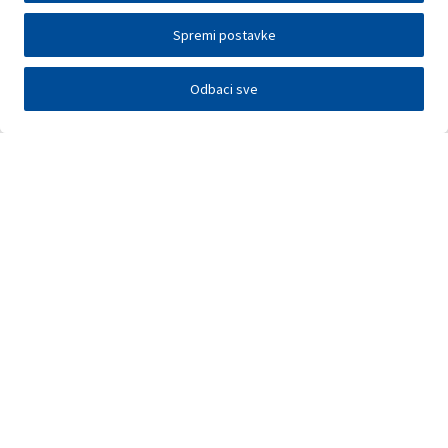
Spremi postavke
Odbaci sve
Investitori
Javna nadmetanja
E-poslovanje
Press centar
Kontakt
•