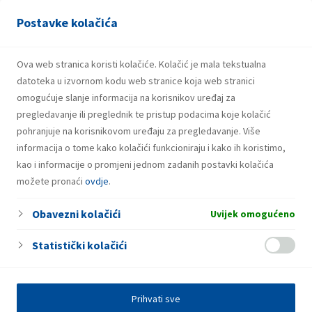
Dostupnost natječaja/aplikacije
Postavke kolačića
Priređivač nije odgovoran za dostupnost servisa Facebook i
Instagram i/ili komponenata koje ti servisi osigurava za
Ova web stranica koristi kolačiće. Kolačić je mala tekstualna
normalno odvijanje natječaja, kao ni za dostupnost internet
datoteka u izvornom kodu web stranice koja web stranici
poslužitelja. Instagram nije ni na koji način povezan s ovim
omogućuje slanje informacija na korisnikov uređaj za
natječajem.
pregledavanje ili preglednik te pristup podacima koje kolačić
pohranjuje na korisnikovom uređaju za pregledavanje. Više
informacija o tome kako kolačići funkcioniraju i kako ih koristimo,
kao i informacije o promjeni jednom zadanih postavki kolačića
možete pronaći
ovdje
.
Obavezni kolačići
Uvijek omogućeno
Statistički kolačići
Prihvati sve