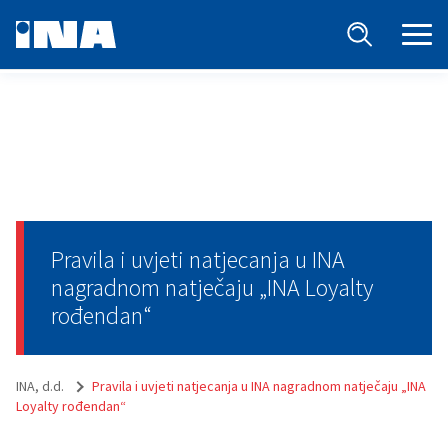
Pravila i uvjeti natjecanja u INA
nagradnom natječaju „INA Loyalty
rođendan“
INA, d.d.
Pravila i uvjeti natjecanja u INA nagradnom natječaju „INA
Loyalty rođendan“