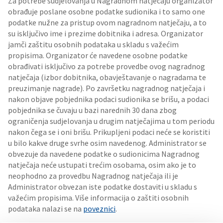
Za potrebe sudjelovanja u Nagradnom natječaju organizator
obrađuje poslane osobne podatke sudionika i to samo one
podatke nužne za pristup ovom nagradnom natječaju, a to
su isključivo ime i prezime dobitnika i adresa. Organizator
jamči zaštitu osobnih podataka u skladu s važećim
propisima. Organizator će navedene osobne podatke
obrađivati isključivo za potrebe provedbe ovog nagradnog
natječaja (izbor dobitnika, obavještavanje o nagradama te
preuzimanje nagrade). Po završetku nagradnog natječaja i
nakon objave pobjednika podaci sudionika se brišu, a podaci
pobjednika se čuvaju u bazi narednih 30 dana zbog
ograničenja sudjelovanja u drugim natječajima u tom periodu
nakon čega se i oni brišu. Prikupljeni podaci neće se koristiti
u bilo kakve druge svrhe osim navedenog. Administrator se
obvezuje da navedene podatke o sudionicima Nagradnog
natječaja neće ustupati trećim osobama, osim ako je to
neophodno za provedbu Nagradnog natječaja ili je
Administrator obvezan iste podatke dostaviti u skladu s
važećim propisima. Više informacija o zaštiti osobnih
podataka nalazi se na
poveznici
.