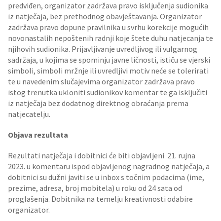
predviđen, organizator zadržava pravo isključenja sudionika
iz natječaja, bez prethodnog obavještavanja. Organizator
zadržava pravo dopune pravilnika u svrhu korekcije mogućih
novonastalih nepoštenih radnji koje štete duhu natjecanja te
njihovih sudionika. Prijavljivanje uvredljivog ili vulgarnog
sadržaja, u kojima se spominju javne ličnosti, ističu se vjerski
simboli, simboli mržnje ili uvredljivi motiv neće se tolerirati
te u navedenim slučajevima organizator zadržava pravo
istog trenutka ukloniti sudionikov komentar te ga isključiti
iz natječaja bez dodatnog direktnog obraćanja prema
natjecatelju.
Objava rezultata
Rezultati natječaja i dobitnici će biti objavljeni 21. rujna
2023. u komentaru ispod objavljenog nagradnog natječaja, a
dobitnici su dužni javiti se u inbox s točnim podacima (ime,
prezime, adresa, broj mobitela) u roku od 24 sata od
proglašenja. Dobitnika na temelju kreativnosti odabire
organizator.