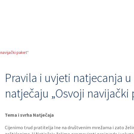
 navijački paket“
Pravila i uvjeti natjecanj
natječaju „Osvoji navijački
Tema i svrha Natječaja
Cijenimo trud pratitelja Ine na društvenim mrežama i zato želimo