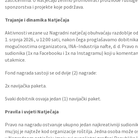
zaštićenima. U Natječaju želimo promovirati proizvode i usluge 
sponzorstva i projekte koje podržava.
Trajanje i dinamika Natječaja
Aktivnosti vezane uz Nagradni natječaj obuhvaćaju razdoblje od su
1. srpnja 2026., u 12:00 sati, nakon čega proglašavamo dobitnik
mogućnostima organizatora, INA–Industrija nafte, d. d. Pravo n
sudionika (1x na Facebooku i 1x na Instagramu) koji u komentar
utakmice.
Fond nagrada sastoji se od dvije (2) nagrade:
2x navijačka paketa.
Svaki dobitnik osvaja jedan (1) navijački paket.
Pravila i uvjeti Natječaja
Pravo na nagradu ostvaruje ukupno jedan najkreativniji sudionik
mu/joj je najteže kod organizacije roštilja. Jedna osoba može o