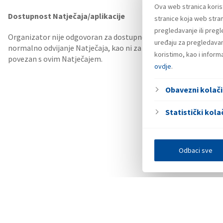
Ova web stranica koris
Dostupnost Natječaja/aplikacije
stranice koja web stran
pregledavanje ili preg
Organizator nije odgovoran za dostupnost servisa Facebook i/il
uređaju za pregledavanj
normalno odvijanje Natječaja, kao ni za dostupnost internet posl
koristimo, kao i infor
povezan s ovim Natječajem.
ovdje
.
Obavezni kolači
Statistički kolač
Odbaci sve
Investitori
Javna nadmetanja