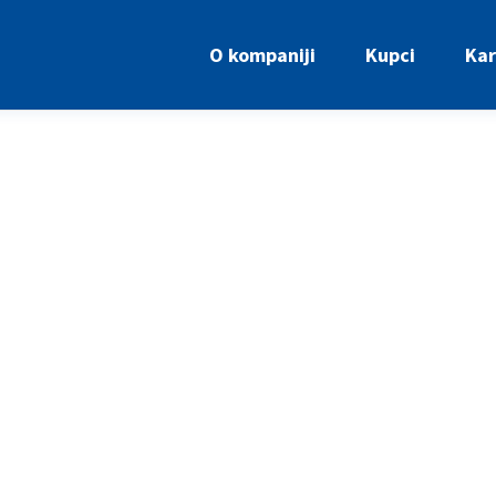
O kompaniji
Kupci
Kar