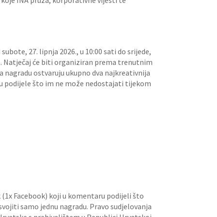
koje INA pruža, korporativne vijesti te
bote, 27. lipnja 2026., u 10:00 sati do srijede,
a. Natječaj će biti organiziran prema trenutnim
a nagradu ostvaruju ukupno dva najkreativnija
u podijele što im ne može nedostajati tijekom
 (1x Facebook) koji u komentaru podijeli što
svojiti samo jednu nagradu. Pravo sudjelovanja