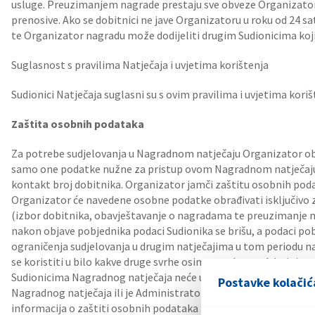
usluge. Preuzimanjem nagrade prestaju sve obveze Organizato
prenosive. Ako se dobitnici ne jave Organizatoru u roku od 24 s
te Organizator nagradu može dodijeliti drugim Sudionicima koji
Suglasnost s pravilima Natječaja i uvjetima korištenja
Sudionici Natječaja suglasni su s ovim pravilima i uvjetima koriš
Zaštita osobnih podataka
Za potrebe sudjelovanja u Nagradnom natječaju Organizator ob
samo one podatke nužne za pristup ovom Nagradnom natječaju, a
kontakt broj dobitnika. Organizator jamči zaštitu osobnih pod
Organizator će navedene osobne podatke obrađivati isključivo
(izbor dobitnika, obavještavanje o nagradama te preuzimanje n
nakon objave pobjednika podaci Sudionika se brišu, a podaci pob
ograničenja sudjelovanja u drugim natječajima u tom periodu nak
se koristiti u bilo kakve druge svrhe osim navedenog. Administ
Sudionicima Nagradnog natječaja neće ustupati trećim osobam
Postavke kolačić
Nagradnog natječaja ili je Administrator obvezan iste podatke d
informacija o zaštiti osobnih podataka nalazi se na
poveznici
.