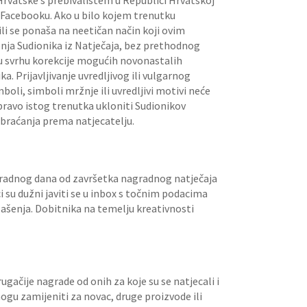
rvatske s prebivalištem u Republici Hrvatskoj
a Facebooku. Ako u bilo kojem trenutku
i se ponaša na neetičan način koji ovim
enja Sudionika iz Natječaja, bez prethodnog
u svrhu korekcije mogućih novonastalih
a. Prijavljivanje uvredljivog ili vulgarnog
mboli, simboli mržnje ili uvredljivi motivi neće
pravo istog trenutka ukloniti Sudionikov
obraćanja prema natjecatelju.
an) radnog dana od završetka nagradnog natječaja
 su dužni javiti se u inbox s točnim podacima
lašenja. Dobitnika na temelju kreativnosti
ugačije nagrade od onih za koje su se natjecali i
ogu zamijeniti za novac, druge proizvode ili