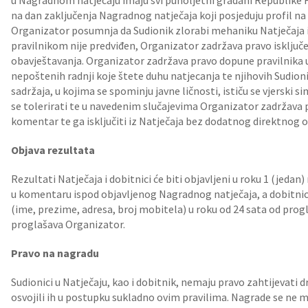
u Nagradnom natječaju imaju svi punoljetni građani Republike H
na dan zaključenja Nagradnog natječaja koji posjeduju profil n
Organizator posumnja da Sudionik zlorabi mehaniku Natječaja il
pravilnikom nije predviđen, Organizator zadržava pravo isključ
obavještavanja. Organizator zadržava pravo dopune pravilnika 
nepoštenih radnji koje štete duhu natjecanja te njihovih Sudionik
sadržaja, u kojima se spominju javne ličnosti, ističu se vjerski si
se tolerirati te u navedenim slučajevima Organizator zadržava 
komentar te ga isključiti iz Natječaja bez dodatnog direktnog 
Objava rezultata
Rezultati Natječaja i dobitnici će biti objavljeni u roku 1 (jed
u komentaru ispod objavljenog Nagradnog natječaja, a dobitnici
(ime, prezime, adresa, broj mobitela) u roku od 24 sata od prog
proglašava Organizator.
Pravo na nagradu
Sudionici u Natječaju, kao i dobitnik, nemaju pravo zahtijevati dr
osvojili ih u postupku sukladno ovim pravilima. Nagrade se ne m