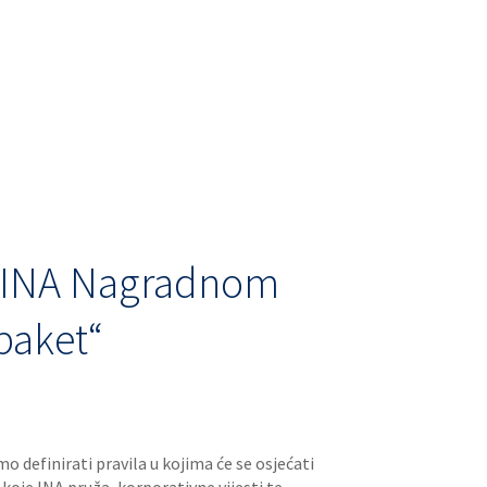
a u INA Nagradnom
 paket“
 definirati pravila u kojima će se osjećati