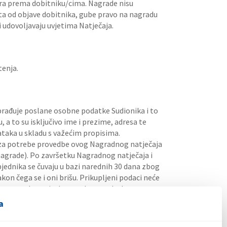
ra prema dobitniku/cima. Nagrade nisu
ata od objave dobitnika, gube pravo na nagradu
 udovoljavaju uvjetima Natječaja.
tenja.
rađuje poslane osobne podatke Sudionika i to
 to su isključivo ime i prezime, adresa te
ataka u skladu s važećim propisima.
 za potrebe provedbe ovog Nagradnog natječaja
agrade). Po završetku Nagradnog natječaja i
jednika se čuvaju u bazi narednih 30 dana zbog
on čega se i oni brišu. Prikupljeni podaci neće
rator se obvezuje da navedene podatke o
a, osim ako je to neophodno za provedbu
a
ostaviti u skladu s važećim propisima. Više