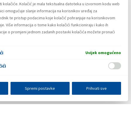
ti kolačiće. Kolačić je mala tekstualna datoteka u izvornom kodu web
ici omogućuje slanje informacija na korisnikov uređaj za
lednik te pristup podacima koje kolačić pohranjuje na korisnikovom
i komponenata koji taj servis osigurava za
e. Više informacija o tome kako kolačići funkcioniraju i kako ih
užitelja. Facebook nije ni na koji način
macije o promjeni jednom zadanih postavki kolačića možete pronaći
ći
Uvijek omogućeno
ići
Spremi postavke
Prihvati sve
E-poslovanje
Press centar
Kontakt