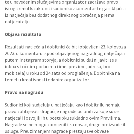
te u navedenim slučajevima organizator zadržava pravo
istog trenutka ukloniti sudionikov komentar te ga isključiti
iz natječaja bez dodatnog direktnog obraćanja prema
natjecatelju.
Objava rezultata
Rezultati natječaja i dobitnici će biti objavljeni 23. kolovoza
2023. u komentaru ispod objavljenog nagradnog natječaja i
putem Instagram storyja, a dobitnici su dužni javiti se u
inbox s točnim podacima (ime, prezime, adresa, broj
mobitela) u roku od 24 sata od proglašenja. Dobitnika na
temelju kreativnosti odabire organizator.
Pravo na nagradu
Sudionici koji sudjeluju u natječaju, kao i dobitnik, nemaju
pravo zahtijevati drugačije nagrade od onih za koje su se
natjecali i osvojili ih u postupku sukladno ovim Pravilima.
Nagrade se ne mogu zamijeniti za novac, druge proizvode ili
usluge. Preuzimanjem nagrade prestaju sve obveze