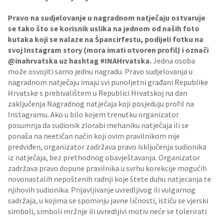
Pravo na sudjelovanje u nagradnom natječaju ostvaruje
se tako što se korisnik uslika na jednom od naših foto
kutaka koji se nalaze na Špancirfestu, podijeli fotku na
svoj Instagram story (mora imati otvoren profil) i označi
@inahrvatska uz hashtag #INAHrvatska.
Jedna osoba
može osvojiti samo jednu nagradu. Pravo sudjelovanja u
nagradnom natječaju imaju svi punoljetni građani Republike
Hrvatske s prebivalištem u Republici Hrvatskoj na dan
zaključenja Nagradnog natječaja koji posjeduju profil na
Instagramu. Ako u bilo kojem trenutku organizator
posumnja da sudionik zlorabi mehaniku natječaja ili se
ponaša na neetičan način koji ovim pravilnikom nije
predviđen, organizator zadržava pravo isključenja sudionika
iz natječaja, bez prethodnog obavještavanja. Organizator
zadržava pravo dopune pravilnika u svrhu korekcije mogućih
novonastalih nepoštenih radnji koje štete duhu natjecanja te
njihovih sudionika. Prijavljivanje uvredljivog ili vulgarnog
sadržaja, u kojima se spominju javne ličnosti, ističu se vjerski
simboli, simboli mržnje ili uvredljivi motiv neće se tolerirati