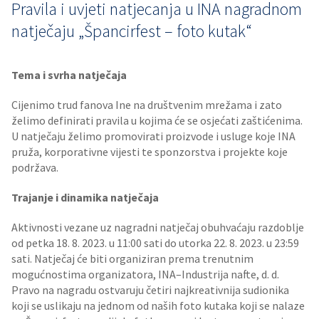
Pravila i uvjeti natjecanja u INA nagradnom
natječaju „Špancirfest – foto kutak“
Tema i svrha natječaja
Cijenimo trud fanova Ine na društvenim mrežama i zato
želimo definirati pravila u kojima će se osjećati zaštićenima.
U natječaju želimo promovirati proizvode i usluge koje INA
pruža, korporativne vijesti te sponzorstva i projekte koje
podržava.
Trajanje i dinamika natječaja
Aktivnosti vezane uz nagradni natječaj obuhvaćaju razdoblje
od petka 18. 8. 2023. u 11:00 sati do utorka 22. 8. 2023. u 23:59
sati. Natječaj će biti organiziran prema trenutnim
mogućnostima organizatora, INA–Industrija nafte, d. d.
Pravo na nagradu ostvaruju četiri najkreativnija sudionika
koji se uslikaju na jednom od naših foto kutaka koji se nalaze