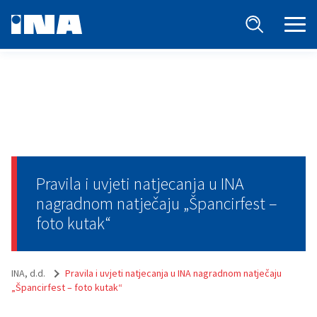
Pravila i uvjeti natjecanja u INA
nagradnom natječaju „Špancirfest –
foto kutak“
INA, d.d.
Pravila i uvjeti natjecanja u INA nagradnom natječaju
„Špancirfest – foto kutak“