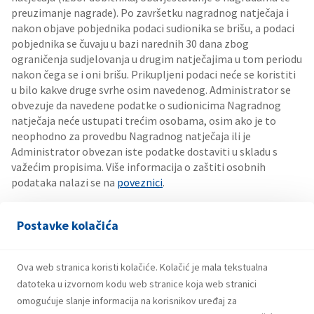
preuzimanje nagrade). Po završetku nagradnog natječaja i
nakon objave pobjednika podaci sudionika se brišu, a podaci
pobjednika se čuvaju u bazi narednih 30 dana zbog
ograničenja sudjelovanja u drugim natječajima u tom periodu
nakon čega se i oni brišu. Prikupljeni podaci neće se koristiti
u bilo kakve druge svrhe osim navedenog. Administrator se
obvezuje da navedene podatke o sudionicima Nagradnog
natječaja neće ustupati trećim osobama, osim ako je to
neophodno za provedbu Nagradnog natječaja ili je
Administrator obvezan iste podatke dostaviti u skladu s
važećim propisima. Više informacija o zaštiti osobnih
podataka nalazi se na
poveznici
.
Dostupnost natječaja/aplikacije
Postavke kolačića
Priređivač nije odgovoran za dostupnost servisa Instagram
i/ili komponenata koje taj servis osigurava za normalno
Ova web stranica koristi kolačiće. Kolačić je mala tekstualna
odvijanje natječaja, kao ni za dostupnost internet
datoteka u izvornom kodu web stranice koja web stranici
poslužitelja. Instagram nije ni na koji način povezan s ovim
omogućuje slanje informacija na korisnikov uređaj za
natječajem.