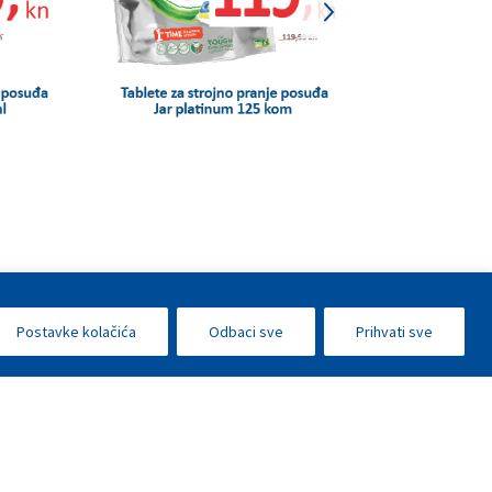
Postavke kolačića
Odbaci sve
Prihvati sve
E-poslovanje
Press centar
Kontakt
•