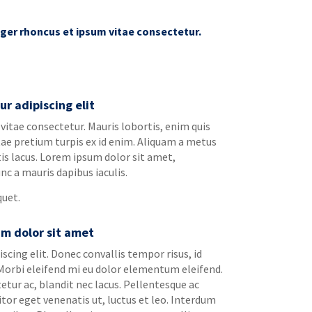
eger rhoncus et ipsum vitae consectetur.
r adipiscing elit
 vitae consectetur. Mauris lobortis, enim quis
tae pretium turpis ex id enim. Aliquam a metus
atis lacus. Lorem ipsum dolor sit amet,
nc a mauris dapibus iaculis.
quet.
m dolor sit amet
cing elit. Donec convallis tempor risus, id
. Morbi eleifend mi eu dolor elementum eleifend.
etur ac, blandit nec lacus. Pellentesque ac
itor eget venenatis ut, luctus et leo. Interdum