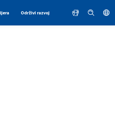
HR
ijera
Održivi razvoj