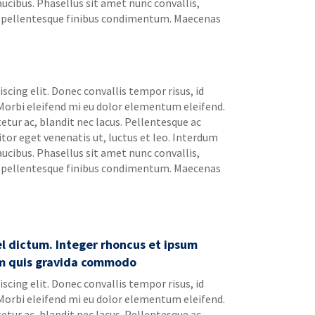
ucibus. Phasellus sit amet nunc convallis,
lus pellentesque finibus condimentum. Maecenas
cing elit. Donec convallis tempor risus, id
. Morbi eleifend mi eu dolor elementum eleifend.
etur ac, blandit nec lacus. Pellentesque ac
itor eget venenatis ut, luctus et leo. Interdum
ucibus. Phasellus sit amet nunc convallis,
lus pellentesque finibus condimentum. Maecenas
el dictum. Integer rhoncus et ipsum
nim quis gravida commodo
cing elit. Donec convallis tempor risus, id
. Morbi eleifend mi eu dolor elementum eleifend.
etur ac, blandit nec lacus. Pellentesque ac