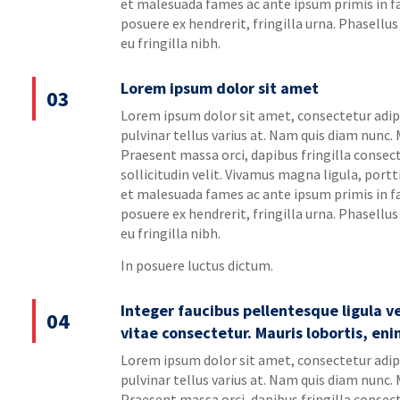
et malesuada fames ac ante ipsum primis in fa
posuere ex hendrerit, fringilla urna. Phasel
eu fringilla nibh.
Lorem ipsum dolor sit amet
03
Lorem ipsum dolor sit amet, consectetur adipis
pulvinar tellus varius at. Nam quis diam nunc
Praesent massa orci, dapibus fringilla consect
sollicitudin velit. Vivamus magna ligula, portt
et malesuada fames ac ante ipsum primis in fa
posuere ex hendrerit, fringilla urna. Phasel
eu fringilla nibh.
In posuere luctus dictum.
Integer faucibus pellentesque ligula v
04
vitae consectetur. Mauris lobortis, e
Lorem ipsum dolor sit amet, consectetur adipis
pulvinar tellus varius at. Nam quis diam nunc
Praesent massa orci, dapibus fringilla consect