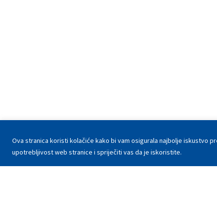
Ova stranica koristi kolačiće kako bi vam osigurala najbolje iskustvo 
upotrebljivost web stranice i spriječiti vas da je iskoristite.
© 2026 INA - Industrija nafte d.d.