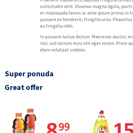
sollicitudin velit. Vivamus magna ligula, portt
et malesuada fames ac ante ipsum primis in fa
posuere ex hendrerit, fringilla urna. Phasel
eu fringilla nibh.
In posuere luctus dictum. Maecenas auctor, era
nisl, sed rutrum nunc elit eget lorem. Proin q
diam volutpat sodales.
Super ponuda
Great offer