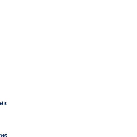
lit
amet