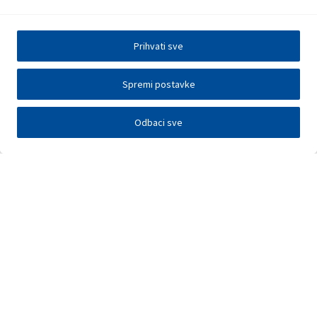
Prihvati sve
Spremi postavke
Odbaci sve
Investitori
Javna nadmetanja
E-poslovanje
Press centar
Kontakt