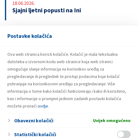
18.06.2026.
Sjajni ljetni popusti na Ini
Postavke kolačića
13.04.2026.
INA upozorava na lažnu nagradnu igru s
bonovima za gorivo
Ova web stranica koristi kolačiće. Kolačić je mala tekstualna
datoteka u izvornom kodu web stranice koja web stranici
omogućuje slanje informacija na korisnikov uređaj za
pregledavanje ili preglednik te pristup podacima koje kolačić
pohranjuje na korisnikovom uređaju za pregledavanje. Više
informacija o tome kako kolačići funkcioniraju i kako ih koristimo,
kao i informacije o promjeni jednom zadanih postavki kolačića
možete pronaći
ovdje
.
Obavezni kolačići
Uvijek omogućeno
Statistički kolačići