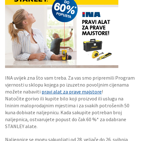
INA uvijek zna što vam treba. Za vas smo pripremili Program
vjernosti u sklopu kojega po izuzetno povoljnim cijenama
možete nabaviti
pravi alat za prave majstore
!
Natočite gorivo ili kupite bilo koji proizvod ili uslugu na
Ininim maloprodajnim mjestima i za svakih potrošenih 50
kuna dobivate naljepnicu. Kada sakupite potreban broj
naljepnica, ostvarujete popust do čak 60 %* za odabrane
STANLEY alate.
Naljepnice se mogu sakupljati od 28. veljače do 26. svibnja