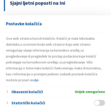
Sjajni ljetni popusti na Ini
Postavke kolačića
13.04.2026.
INA upozorava na lažnu nagradnu igru s
bonovima za gorivo
Ova web stranica koristi kolačiće. Kolačić je mala tekstualna
datoteka u izvornom kodu web stranice koja web stranici
omogućuje slanje informacija na korisnikov uređaj za
pregledavanje ili preglednik te pristup podacima koje kolačić
pohranjuje na korisnikovom uređaju za pregledavanje. Više
informacija o tome kako kolačići funkcioniraju i kako ih koristimo,
kao i informacije o promjeni jednom zadanih postavki kolačića
možete pronaći
ovdje
.
Obavezni kolačići
Uvijek omogućeno
Statistički kolačići