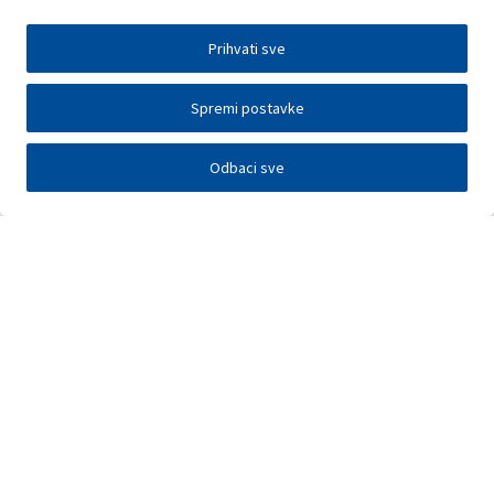
Prihvati sve
Spremi postavke
Odbaci sve
Investitori
Javna nadmetanja
E-poslovanje
Press centar
Kontakt