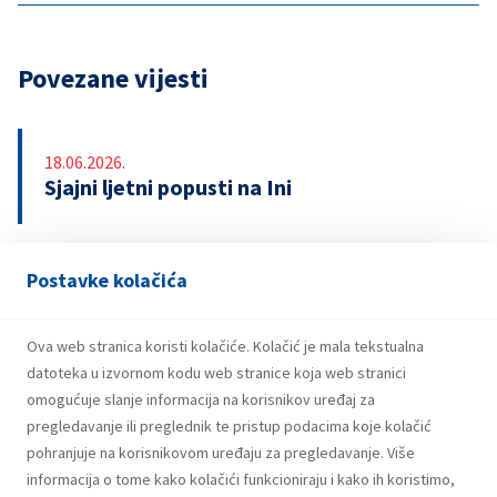
Povezane vijesti
18.06.2026.
Sjajni ljetni popusti na Ini
Postavke kolačića
13.04.2026.
INA upozorava na lažnu nagradnu igru s
bonovima za gorivo
Ova web stranica koristi kolačiće. Kolačić je mala tekstualna
datoteka u izvornom kodu web stranice koja web stranici
omogućuje slanje informacija na korisnikov uređaj za
pregledavanje ili preglednik te pristup podacima koje kolačić
pohranjuje na korisnikovom uređaju za pregledavanje. Više
informacija o tome kako kolačići funkcioniraju i kako ih koristimo,