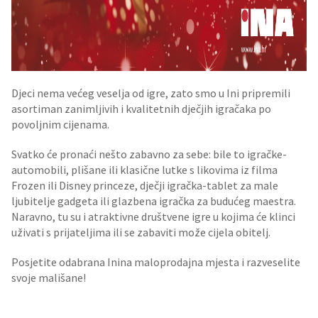
Djeci nema većeg veselja od igre, zato smo u Ini pripremili
asortiman zanimljivih i kvalitetnih dječjih igračaka po
povoljnim cijenama.
Svatko će pronaći nešto zabavno za sebe: bile to igračke-
automobili, plišane ili klasične lutke s likovima iz filma
Frozen ili Disney princeze, dječji igračka-tablet za male
ljubitelje gadgeta ili glazbena igračka za budućeg maestra.
Naravno, tu su i atraktivne društvene igre u kojima će klinci
uživati s prijateljima ili se zabaviti može cijela obitelj.
Posjetite odabrana Inina maloprodajna mjesta i razveselite
svoje mališane!