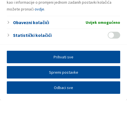
kao i informacije o promjeni jednom zadanih postavki kolačića
možete pronaći
ovdje
.
Obavezni kolačići
Uvijek omogućeno
Statistički kolačići
Prihvati sve
Spremi postavke
Odbaci sve
Investitori
Javna nadmetanja