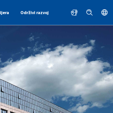
HR
EN
ijera
Održivi razvoj