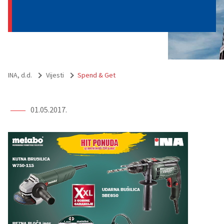
INA, d.d.
Vijesti
Spend & Get
01.05.2017.