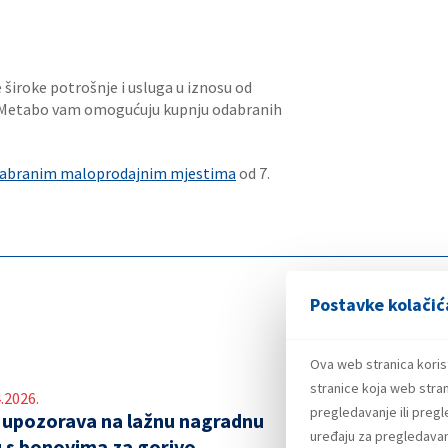
 široke potrošnje i usluga u iznosu od
 Metabo vam omogućuju kupnju odabranih
abranim maloprodajnim mjestima
od 7.
Postavke kolačić
Ova web stranica koris
stranice koja web stran
.2026.
pregledavanje ili preg
 upozorava na lažnu nagradnu
uređaju za pregledavanj
u s bonovima za gorivo