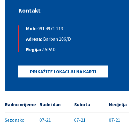
Kontakt
Mob:
091 4971 113
Adresa:
Barban 106/D
Regija:
ZAPAD
PRIKAŽITE LOKACIJU NA KARTI
Radno vrijeme
Radni dan
Subota
Nedjelja
Sezonsko
07-21
07-21
07-21