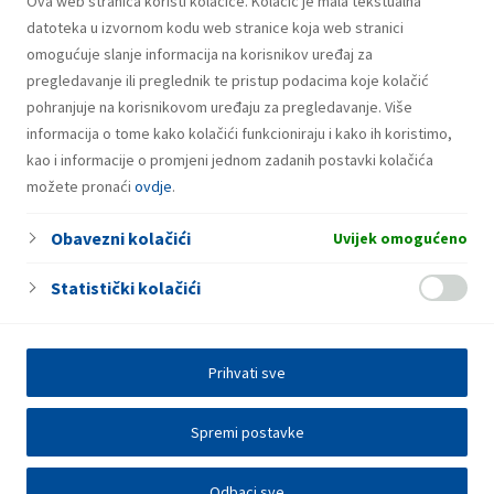
Ova web stranica koristi kolačiće. Kolačić je mala tekstualna
Plin u bocama
datoteka u izvornom kodu web stranice koja web stranici
omogućuje slanje informacija na korisnikov uređaj za
pregledavanje ili preglednik te pristup podacima koje kolačić
pohranjuje na korisnikovom uređaju za pregledavanje. Više
informacija o tome kako kolačići funkcioniraju i kako ih koristimo,
kao i informacije o promjeni jednom zadanih postavki kolačića
možete pronaći
ovdje
.
Obavezni kolačići
Uvijek omogućeno
Statistički kolačići
Prihvati sve
Spremi postavke
Odbaci sve