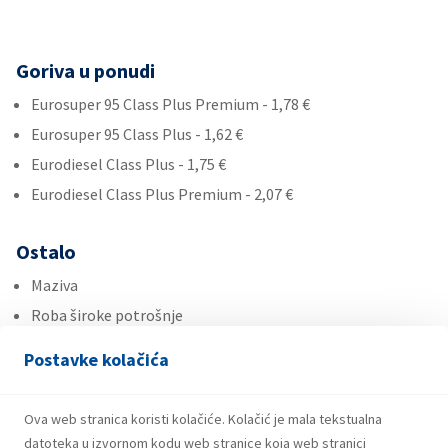
Goriva u ponudi
Eurosuper 95 Class Plus Premium - 1,78 €
Eurosuper 95 Class Plus - 1,62 €
Eurodiesel Class Plus - 1,75 €
Eurodiesel Class Plus Premium - 2,07 €
Ostalo
Maziva
Roba široke potrošnje
Ad Blue
Postavke kolačića
Usluge
Ova web stranica koristi kolačiće. Kolačić je mala tekstualna
Plin u bocama
datoteka u izvornom kodu web stranice koja web stranici