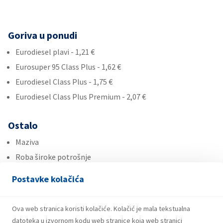
Goriva u ponudi
Eurodiesel plavi - 1,21 €
Eurosuper 95 Class Plus - 1,62 €
Eurodiesel Class Plus - 1,75 €
Eurodiesel Class Plus Premium - 2,07 €
Ostalo
Maziva
Roba široke potrošnje
Ad Blue
Postavke kolačića
Usluge
Ova web stranica koristi kolačiće. Kolačić je mala tekstualna
Plin u bocama
datoteka u izvornom kodu web stranice koja web stranici