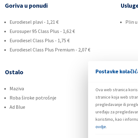
Goriva u ponudi
Uslug
Eurodiesel plavi - 1,21 €
Plin 
Eurosuper 95 Class Plus - 1,62 €
Eurodiesel Class Plus - 1,75 €
Eurodiesel Class Plus Premium - 2,07 €
Postavke kolačić
Ostalo
Maziva
Ova web stranica koris
stranice koja web stran
Roba široke potrošnje
pregledavanje ili preg
Ad Blue
uređaju za pregledavanj
koristimo, kao i infor
ovdje
.