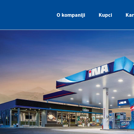
O kompaniji
Kupci
Kar