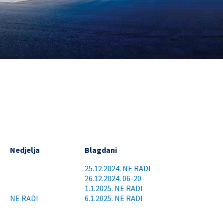
Nedjelja
Blagdani
25.12.2024. NE RADI
26.12.2024. 06-20
1.1.2025. NE RADI
NE RADI
6.1.2025. NE RADI