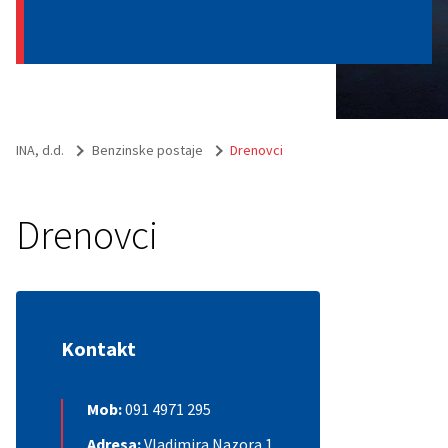
INA, d.d.
Benzinske postaje
Drenovci
Drenovci
Kontakt
Mob:
091 4971 295
Adresa:
Vladimira Nazora 1