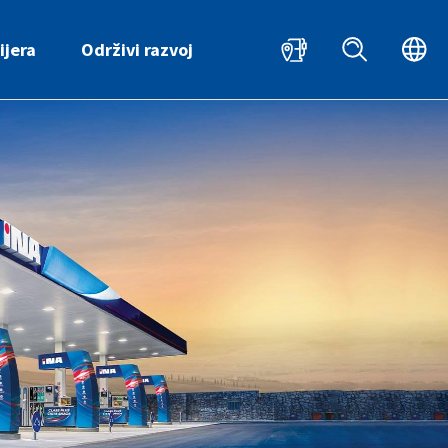
HR
EN
ijera
Održivi razvoj