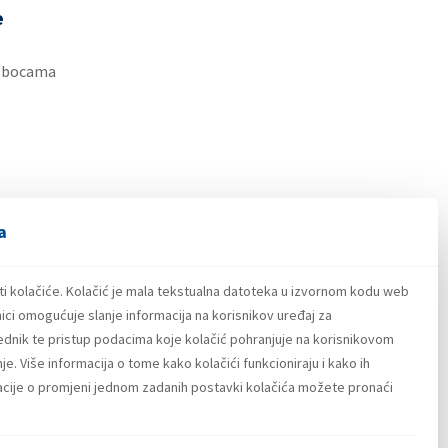
e
u bocama
a
ti kolačiće. Kolačić je mala tekstualna datoteka u izvornom kodu web
ici omogućuje slanje informacija na korisnikov uređaj za
lednik te pristup podacima koje kolačić pohranjuje na korisnikovom
e. Više informacija o tome kako kolačići funkcioniraju i kako ih
macije o promjeni jednom zadanih postavki kolačića možete pronaći